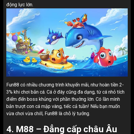
động lực lớn.
Fun88 có nhiều chương trình khuyến mãi, như hoàn tiền 2-
3% khi chơi bắn cá. Cá ở đây cũng đa dạng, từ cá nhỏ tích
điểm đến boss khủng với phần thưởng lớn. Có lần mình
bắn trượt con cá mập vàng, tiếc cả tuần! Nếu bạn muốn
vừa chơi vừa chill, Fun88 là chỗ lý tưởng.
4. M88 – Đẳng cấp châu Âu