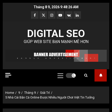
Skip
Tháng 8 9, 2026
9:48:27 AM
to
Facebook
Twitter
Instagram
Youtube
VK
LinkedIn
content
DIGITAL SEO
GIÚP WEB SITE BẠN MẠNH MẼ HƠN
Primary
Menu
Home
9
Tháng 9
Giải Trí
5 Nhà Cái Bắn Cá Online Được Nhiều Người Chơi Việt Tin Tưởng