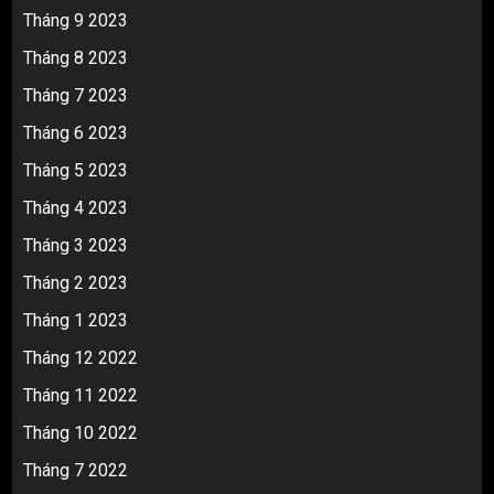
Tháng 9 2023
Tháng 8 2023
Tháng 7 2023
Tháng 6 2023
Tháng 5 2023
Tháng 4 2023
Tháng 3 2023
Tháng 2 2023
Tháng 1 2023
Tháng 12 2022
Tháng 11 2022
Tháng 10 2022
Tháng 7 2022