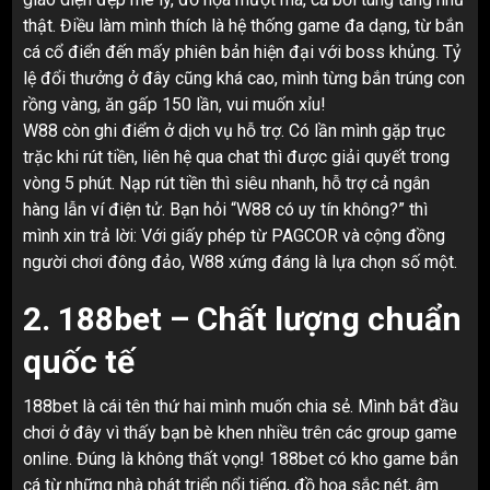
thật. Điều làm mình thích là hệ thống game đa dạng, từ bắn
cá cổ điển đến mấy phiên bản hiện đại với boss khủng. Tỷ
lệ đổi thưởng ở đây cũng khá cao, mình từng bắn trúng con
rồng vàng, ăn gấp 150 lần, vui muốn xỉu!
W88 còn ghi điểm ở dịch vụ hỗ trợ. Có lần mình gặp trục
trặc khi rút tiền, liên hệ qua chat thì được giải quyết trong
vòng 5 phút. Nạp rút tiền thì siêu nhanh, hỗ trợ cả ngân
hàng lẫn ví điện tử. Bạn hỏi “W88 có uy tín không?” thì
mình xin trả lời: Với giấy phép từ PAGCOR và cộng đồng
người chơi đông đảo, W88 xứng đáng là lựa chọn số một.
2. 188bet – Chất lượng chuẩn
quốc tế
188bet là cái tên thứ hai mình muốn chia sẻ. Mình bắt đầu
chơi ở đây vì thấy bạn bè khen nhiều trên các group game
online. Đúng là không thất vọng! 188bet có kho game bắn
cá từ những nhà phát triển nổi tiếng, đồ họa sắc nét, âm