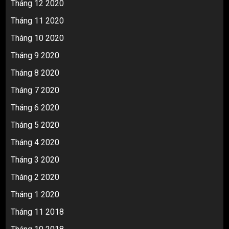
Tháng 12 2020
Tháng 11 2020
Tháng 10 2020
Tháng 9 2020
Tháng 8 2020
Tháng 7 2020
Tháng 6 2020
Tháng 5 2020
Tháng 4 2020
Tháng 3 2020
Tháng 2 2020
Tháng 1 2020
Tháng 11 2018