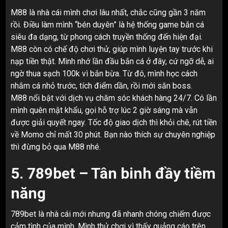
M88 là nhà cái mình chơi lâu nhất, chắc cũng gần 3 năm
rồi. Điều làm mình “bén duyên” là hệ thống game bắn cá
siêu đa dạng, từ phong cách truyền thống đến hiện đại.
M88 còn có chế độ chơi thử, giúp mình luyện tay trước khi
nạp tiền thật. Mình nhớ lần đầu bắn cá ở đây, cứ ngỡ dễ, ai
ngờ thua sạch 100k vì bắn bừa. Từ đó, mình học cách
nhắm cá nhỏ trước, tích điểm dần, rồi mới săn boss.
M88 nổi bật với dịch vụ chăm sóc khách hàng 24/7. Có lần
mình quên mật khẩu, gọi hỗ trợ lúc 2 giờ sáng mà vẫn
được giải quyết ngay. Tốc độ giao dịch thì khỏi chê, rút tiền
về Momo chỉ mất 30 phút. Bạn nào thích sự chuyên nghiệp
thì đừng bỏ qua M88 nhé.
5. 789bet – Tân binh đầy tiềm
năng
789bet là nhà cái mới nhưng đã nhanh chóng chiếm được
cảm tình của mình. Mình thử chơi vì thấy quảng cáo trên