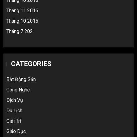
Tháng 10 2018
Tháng 11 2016
Tháng 10 2015
Tháng 7 202
CATEGORIES
Bất Động Sản
Công Nghệ
Dịch Vụ
Du Lịch
Giải Trí
Top 10 nguồn hàng thời trang 1688 giá
Giáo Dục
rẻ giật mình cho dân buôn mới