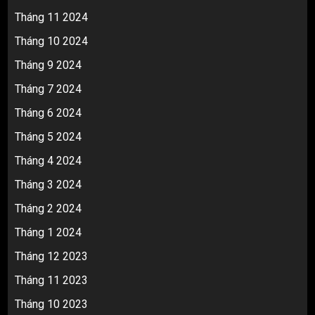
Tháng 11 2024
Tháng 10 2024
Tháng 9 2024
Tháng 7 2024
Tháng 6 2024
Tháng 5 2024
Tháng 4 2024
Tháng 3 2024
Tháng 2 2024
Tháng 1 2024
Tháng 12 2023
Tháng 11 2023
Tháng 10 2023