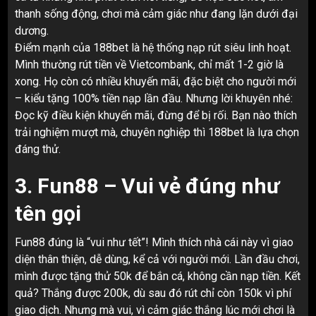
thanh sống động, chơi mà cảm giác như đang lặn dưới đại
dương.
Điểm mạnh của 188bet là hệ thống nạp rút siêu linh hoạt.
Mình thường rút tiền về Vietcombank, chỉ mất 1-2 giờ là
xong. Họ còn có nhiều khuyến mãi, đặc biệt cho người mới
– kiểu tặng 100% tiền nạp lần đầu. Nhưng lời khuyên nhé:
Đọc kỹ điều kiện khuyến mãi, đừng để bị rối. Bạn nào thích
trải nghiệm mượt mà, chuyên nghiệp thì 188bet là lựa chọn
đáng thử.
3. Fun88 – Vui vẻ đúng như
tên gọi
Fun88 đúng là “vui như tết”! Mình thích nhà cái này vì giao
diện thân thiện, dễ dùng, kể cả với người mới. Lần đầu chơi,
mình được tặng thử 50k để bắn cá, không cần nạp tiền. Kết
quả? Thắng được 200k, dù sau đó rút chỉ còn 150k vì phí
giao dịch. Nhưng mà vui, vì cảm giác thắng lúc mới chơi là