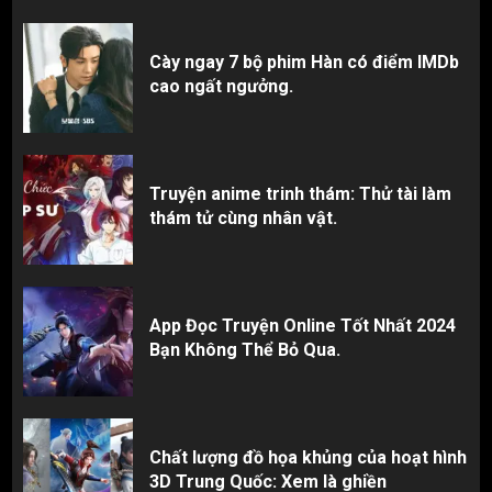
Cày ngay 7 bộ phim Hàn có điểm IMDb
cao ngất ngưởng.
Truyện anime trinh thám: Thử tài làm
thám tử cùng nhân vật.
App Đọc Truyện Online Tốt Nhất 2024
Bạn Không Thể Bỏ Qua.
Chất lượng đồ họa khủng của hoạt hình
3D Trung Quốc: Xem là ghiền