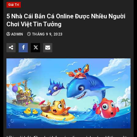
Giải Trí
5 Nhà Cái Bắn Cá Online Được Nhiều Người
Chơi Việt Tin Tưởng
ADMIN
THÁNG 9 9, 2023