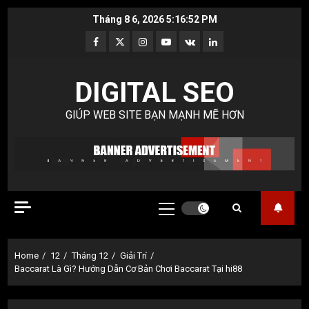
Skip
Tháng 8 6, 2026
5:16:52 PM
to
Facebook
Twitter
Instagram
Youtube
VK
LinkedIn
content
DIGITAL SEO
GIÚP WEB SITE BẠN MẠNH MẼ HƠN
Primary
Menu
Home
12
Tháng 12
Giải Trí
Baccarat Là Gì? Hướng Dẫn Cơ Bản Chơi Baccarat Tại hi88