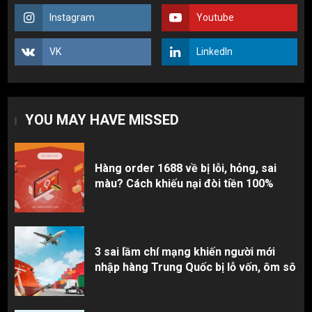
3 sai lầm chí mạng khiến người mới
Instagram
Youtube
nhập hàng Trung Quốc bị lỗ vốn, ôm sô
2
VK
LinkedIn
Top 10 nguồn hàng thời trang 1688 giá
rẻ giật mình cho dân buôn mới
YOU MAY HAVE MISSED
3
Hàng order 1688 về bị lỗi, hỏng, sai
màu? Cách khiếu nại đòi tiền 100%
3 sai lầm chí mạng khiến người mới
nhập hàng Trung Quốc bị lỗ vốn, ôm sô