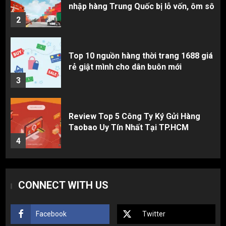
rẻ giật mình cho dân buôn mới
3
Review Top 5 Công Ty Ký Gửi Hàng
Taobao Uy Tín Nhất Tại TP.HCM
4
Cách thanh toán khi tự đặt hàng
Taobao: Thẻ Visa hay ví Alipay?
5
Hàng order 1688 về bị lỗi, hỏng, sai
CONNECT WITH US
màu? Cách khiếu nại đòi tiền 100%
1
Facebook
Twitter