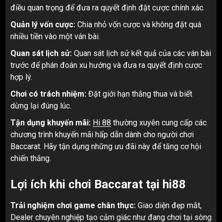
điều quan trọng để đưa ra quyết định đặt cược chính xác.
Quản lý vốn cược:
Chia nhỏ vốn cược và không đặt quá
nhiều tiền vào một ván bài.
Quan sát lịch sử:
Quan sát lịch sử kết quả của các ván bài
trước để phán đoán xu hướng và đưa ra quyết định cược
hợp lý.
Chơi có trách nhiệm:
Đặt giới hạn thắng thua và biết
dừng lại đúng lúc.
Tận dụng khuyến mãi:
Hi 88
thường xuyên cung cấp các
chương trình khuyến mãi hấp dẫn dành cho người chơi
Baccarat. Hãy tận dụng những ưu đãi này để tăng cơ hội
chiến thắng.
Lợi ích khi chơi Baccarat tại hi88
Trải nghiệm chơi game chân thực:
Giao diện đẹp mắt,
Dealer chuyên nghiệp tạo cảm giác như đang chơi tại sòng