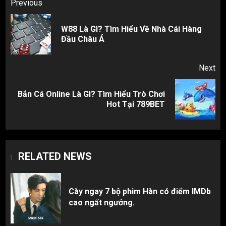
Post
Previous
navigation
W88 Là Gì? Tìm Hiểu Về Nhà Cái Hàng
Pr
Đầu Châu Á
pos
Next
Bắn Cá Online Là Gì? Tìm Hiểu Trò Chơi
Next
Hot Tại 789BET
post:
RELATED NEWS
Cày ngay 7 bộ phim Hàn có điểm IMDb
cao ngất ngưởng.