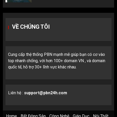
VỀ CHÚNG TÔI
Cung cấp thệ thống PBN mạnh mẽ giúp bạn có cơ vào
top nhanh chống, với hơn 100+ domain VN , và domain
quốc tế, hỗ trợ 30+ lĩnh vực khác nhau.
Liên hệ :
support@pbn24h.com
Home
Bất Động Sản
Công Nghệ
Giáo Dục
Nội Thất