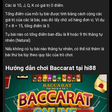
Các lá 10, J, Q, K có giá trị 0 điểm.
Tổng điểm của mỗi tụ bài được tính bằng cách cộng các
giá trị của các lá bài, sau đó lấy chữ số hàng đơn vị. Ví dụ:
7 + 8 = 15, tổng điểm là 5.
Tụ bài nào có tổng điểm ban đầu là 8 hoặc 9 thì thắng tự
nhiên (Natural).
Nếu không có tụ bài nào thắng tự nhiên, có thể rút thêm lá
bài thứ ba tùy theo quy tắc của trò chơi.
Hướng dẫn chơi Baccarat tại hi88