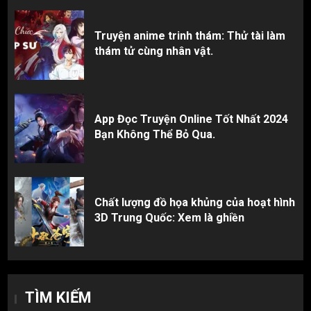
Truyện anime trinh thám: Thử tài làm
thám tử cùng nhân vật.
App Đọc Truyện Online Tốt Nhất 2024
Bạn Không Thể Bỏ Qua.
Chất lượng đồ họa khủng của hoạt hình
3D Trung Quốc: Xem là ghiền
TÌM KIẾM