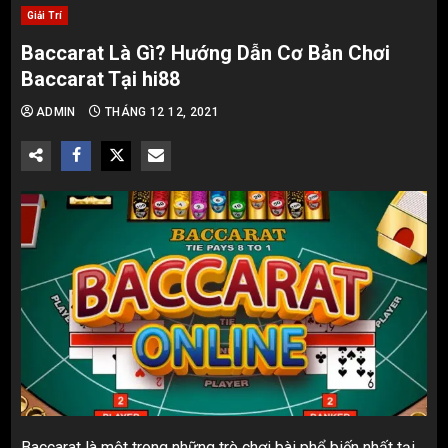
Giải Trí
Baccarat Là Gì? Hướng Dẫn Cơ Bản Chơi
Baccarat Tại hi88
ADMIN
THÁNG 12 12, 2021
Baccarat là một trong những trò chơi bài phổ biến nhất tại