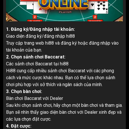
1. Đăng ký/Đăng nhập tài khoản:
Giao diện đăng ký/đăng nhập hi88
Truy cập trang web hi88 và đăng ký hoặc đăng nhập vào
tài khoản của bạn.
2. Chọn sảnh chơi Baccarat:
Các sảnh chơi Baccarat tại hi88
Hi88 cung cấp nhiều sảnh chơi Baccarat với các phong
cách và mức cược khác nhau. Bạn có thể lựa chọn sảnh
chơi phù hợp với sở thích và ngân sách của mình.
3. Chọn bàn chơi:
Bàn chơi Baccarat với Dealer
Sau khi chọn sảnh chơi, hãy chọn một bàn chơi và tham gia.
Bạn sẽ nhìn thấy giao diện bàn chơi với Dealer xinh đẹp và
các lựa chọn đặt cược.
4. Đặt cược: