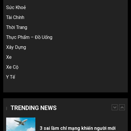
4
Sức Khoẻ
Tài Chính
Cách thanh toán khi tự đặt hàng
Thời Trang
Taobao: Thẻ Visa hay ví Alipay?
Thực Phẩm – Đồ Uống
5
Xây Dựng
Xe
Hàng order 1688 về bị lỗi, hỏng, sai
màu? Cách khiếu nại đòi tiền 100%
Xe Cộ
1
Y Tế
3 sai lầm chí mạng khiến người mới
nhập hàng Trung Quốc bị lỗ vốn, ôm sô
TRENDING NEWS
2
Top 10 nguồn hàng thời trang 1688 giá