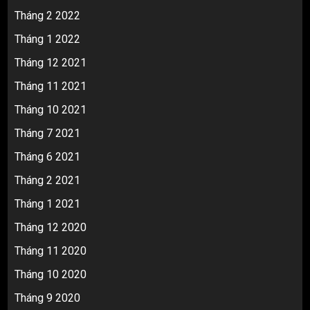
Tháng 2 2022
Tháng 1 2022
Tháng 12 2021
Tháng 11 2021
Tháng 10 2021
Tháng 7 2021
Tháng 6 2021
Tháng 2 2021
Tháng 1 2021
Tháng 12 2020
Tháng 11 2020
Tháng 10 2020
Tháng 9 2020