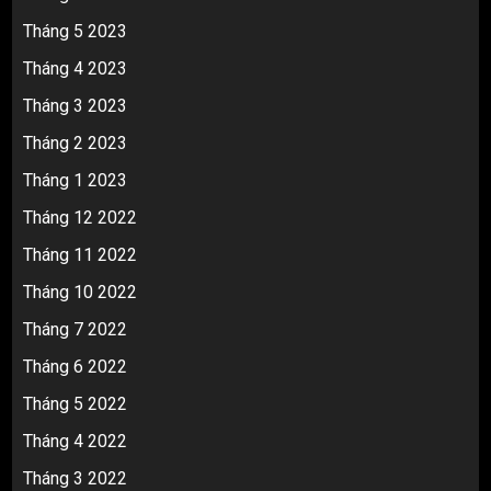
Tháng 5 2023
Tháng 4 2023
Tháng 3 2023
Tháng 2 2023
Tháng 1 2023
Tháng 12 2022
Tháng 11 2022
Tháng 10 2022
Tháng 7 2022
Tháng 6 2022
Tháng 5 2022
Tháng 4 2022
Tháng 3 2022