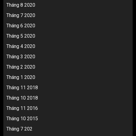
Tháng 8 2020
Tháng 7 2020
Tháng 6 2020
Tháng 5 2020
Tháng 4 2020
Tháng 3 2020
Tháng 2 2020
Tháng 1 2020
Tháng 11 2018
Tháng 10 2018
Tháng 11 2016
Tháng 10 2015
Tháng 7 202