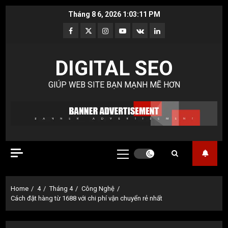
Skip
Tháng 8 6, 2026
1:03:12 PM
to
Facebook
Twitter
Instagram
Youtube
VK
LinkedIn
content
DIGITAL SEO
GIÚP WEB SITE BẠN MẠNH MẼ HƠN
Primary
Menu
Home
4
Tháng 4
Công Nghệ
Cách đặt hàng từ 1688 với chi phí vận chuyển rẻ nhất