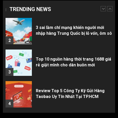
TRENDING NEWS
3 sai lầm chí mạng khiến người mới
nhập hàng Trung Quốc bị lỗ vốn, ôm sô
2
Top 10 nguồn hàng thời trang 1688 giá
rẻ giật mình cho dân buôn mới
3
Review Top 5 Công Ty Ký Gửi Hàng
Taobao Uy Tín Nhất Tại TP.HCM
4
Cách thanh toán khi tự đặt hàng
Taobao: Thẻ Visa hay ví Alipay?