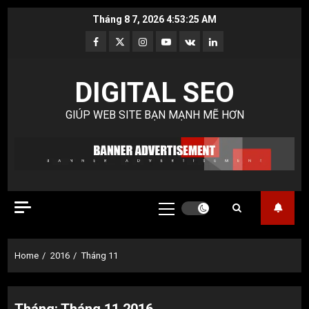
Skip
Tháng 8 7, 2026
4:53:26 AM
to
Facebook
Twitter
Instagram
Youtube
VK
LinkedIn
content
DIGITAL SEO
GIÚP WEB SITE BẠN MẠNH MẼ HƠN
Primary
Menu
Home
2016
Tháng 11