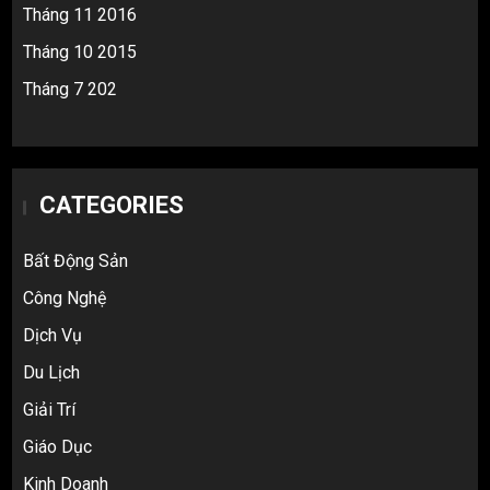
Tháng 11 2016
Tháng 10 2015
Tháng 7 202
CATEGORIES
Bất Động Sản
Công Nghệ
Dịch Vụ
Du Lịch
Giải Trí
Top 10 nguồn hàng thời trang 1688 giá
Giáo Dục
rẻ giật mình cho dân buôn mới
3
Kinh Doanh