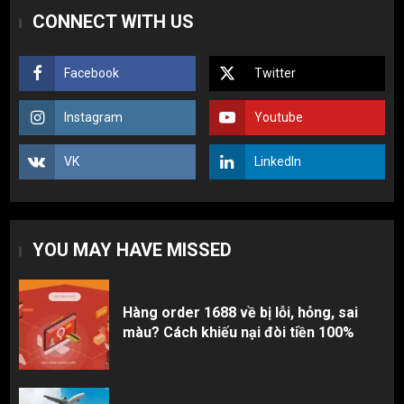
Hàng order 1688 về bị lỗi, hỏng, sai
CONNECT WITH US
màu? Cách khiếu nại đòi tiền 100%
1
Facebook
Twitter
3 sai lầm chí mạng khiến người mới
Instagram
Youtube
nhập hàng Trung Quốc bị lỗ vốn, ôm sô
2
VK
LinkedIn
Top 10 nguồn hàng thời trang 1688 giá
rẻ giật mình cho dân buôn mới
YOU MAY HAVE MISSED
3
Hàng order 1688 về bị lỗi, hỏng, sai
màu? Cách khiếu nại đòi tiền 100%