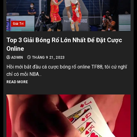
Giải Trí
Top 3 Giải Bóng Rổ Lớn Nhất Để Đặt Cược
Online
ADMIN
THÁNG 9 21, 2023
Hồi mới bắt đầu cá cược bóng rổ online TF88, tôi cứ nghĩ
chỉ có mỗi NBA...
READ MORE