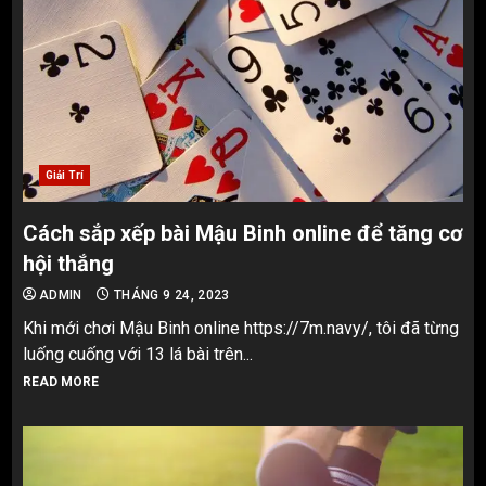
Giải Trí
Cách sắp xếp bài Mậu Binh online để tăng cơ
hội thắng
ADMIN
THÁNG 9 24, 2023
Khi mới chơi Mậu Binh online https://7m.navy/, tôi đã từng
luống cuống với 13 lá bài trên...
READ MORE