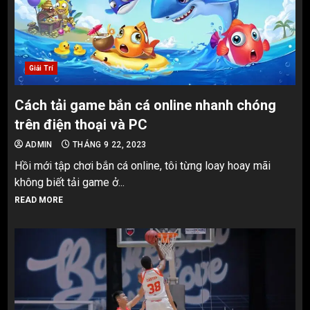
Giải Trí
Cách tải game bắn cá online nhanh chóng
trên điện thoại và PC
ADMIN
THÁNG 9 22, 2023
Hồi mới tập chơi bắn cá online, tôi từng loay hoay mãi
không biết tải game ở...
READ MORE