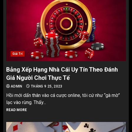
Giải Trí
Bảng Xếp Hạng Nhà Cái Uy Tín Theo Đánh
Giá Người Chơi Thực Tế
ADMIN
THÁNG 9 25, 2023
Hồi mới dấn thân vào cá cược online, tôi cứ như “gà mờ”
lạc vào rừng. Thấy...
READ MORE