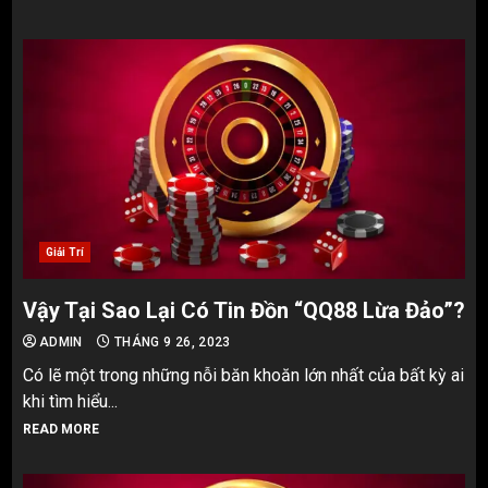
Giải Trí
Vậy Tại Sao Lại Có Tin Đồn “QQ88 Lừa Đảo”?
ADMIN
THÁNG 9 26, 2023
Có lẽ một trong những nỗi băn khoăn lớn nhất của bất kỳ ai
khi tìm hiểu...
READ MORE