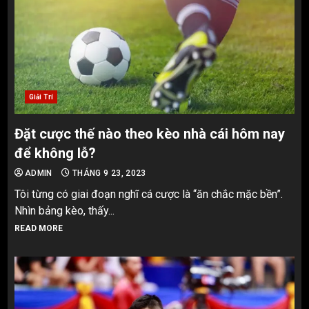
Giải Trí
Đặt cược thế nào theo kèo nhà cái hôm nay
để không lỗ?
ADMIN
THÁNG 9 23, 2023
Tôi từng có giai đoạn nghĩ cá cược là “ăn chắc mặc bền”.
Nhìn bảng kèo, thấy...
READ MORE