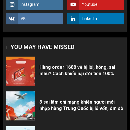
3 sai lầm chí mạng khiến người mới
Instagram
Youtube
nhập hàng Trung Quốc bị lỗ vốn, ôm sô
2
VK
LinkedIn
Top 10 nguồn hàng thời trang 1688 giá
rẻ giật mình cho dân buôn mới
YOU MAY HAVE MISSED
3
Hàng order 1688 về bị lỗi, hỏng, sai
màu? Cách khiếu nại đòi tiền 100%
3 sai lầm chí mạng khiến người mới
nhập hàng Trung Quốc bị lỗ vốn, ôm sô