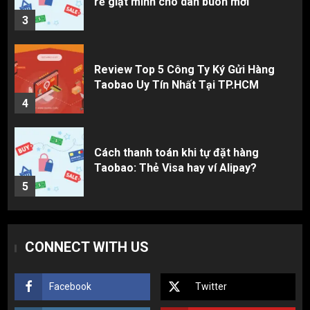
rẻ giật mình cho dân buôn mới
3
Review Top 5 Công Ty Ký Gửi Hàng
Taobao Uy Tín Nhất Tại TP.HCM
4
Cách thanh toán khi tự đặt hàng
Taobao: Thẻ Visa hay ví Alipay?
5
Hàng order 1688 về bị lỗi, hỏng, sai
CONNECT WITH US
màu? Cách khiếu nại đòi tiền 100%
1
Facebook
Twitter