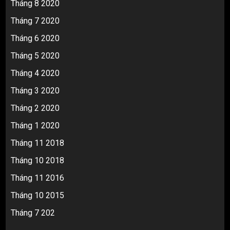
Tháng 8 2020
Tháng 7 2020
Tháng 6 2020
Tháng 5 2020
Tháng 4 2020
Tháng 3 2020
Tháng 2 2020
Tháng 1 2020
Tháng 11 2018
Tháng 10 2018
Tháng 11 2016
Tháng 10 2015
Tháng 7 202