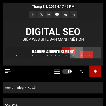
Skip
Tháng 8 4, 2026
4:17:48 PM
to
Facebook
Twitter
Instagram
Youtube
VK
LinkedIn
content
DIGITAL SEO
GIÚP WEB SITE BẠN MẠNH MẼ HƠN
Primary
Menu
Home
Blog
Xe Cộ