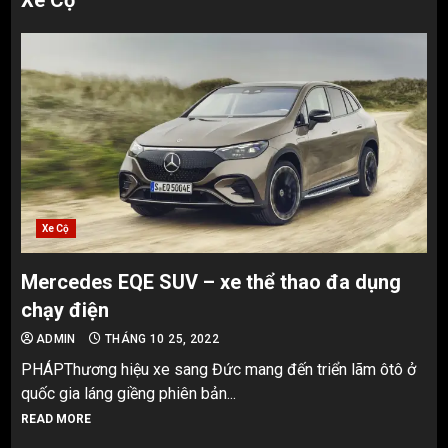
Xe Cộ
Xe Cộ
Mercedes EQE SUV – xe thể thao đa dụng
chạy điện
ADMIN
THÁNG 10 25, 2022
PHÁPThương hiệu xe sang Đức mang đến triển lãm ôtô ở
quốc gia láng giềng phiên bản...
READ MORE