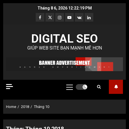
Skip
Tháng 8 6, 2026
12:22:20 PM
to
Facebook
Twitter
Instagram
Youtube
VK
LinkedIn
content
DIGITAL SEO
GIÚP WEB SITE BẠN MẠNH MẼ HƠN
Primary
Menu
Home
2018
Tháng 10