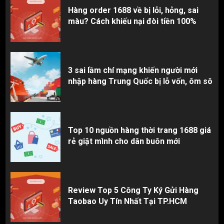
Hàng order 1688 về bị lỗi, hỏng, sai
Top 10 nguồn hàng thời trang 1688 giá
màu? Cách khiếu nại đòi tiền 100%
rẻ giật mình cho dân buôn mới
3
3 sai lầm chí mạng khiến người mới
nhập hàng Trung Quốc bị lỗ vốn, ôm sô
Top 10 nguồn hàng thời trang 1688 giá
rẻ giật mình cho dân buôn mới
Review Top 5 Công Ty Ký Gửi Hàng
Taobao Uy Tín Nhất Tại TP.HCM