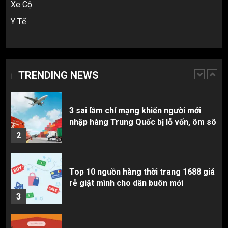
Xe Cộ
5
Y Tế
Hàng order 1688 về bị lỗi, hỏng, sai
màu? Cách khiếu nại đòi tiền 100%
TRENDING NEWS
1
3 sai lầm chí mạng khiến người mới
nhập hàng Trung Quốc bị lỗ vốn, ôm sô
2
Top 10 nguồn hàng thời trang 1688 giá
rẻ giật mình cho dân buôn mới
3