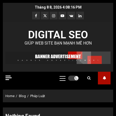
Skip
Tháng 8 8, 2026
4:08:16 PM
to
Facebook
Twitter
Instagram
Youtube
VK
LinkedIn
content
DIGITAL SEO
GIÚP WEB SITE BẠN MẠNH MẼ HƠN
Primary
Menu
Home
Blog
Pháp Luật