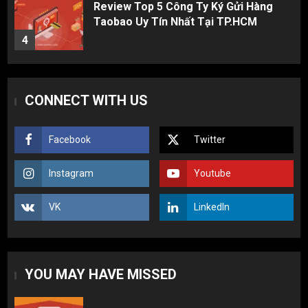
Review Top 5 Công Ty Ký Gửi Hàng
Taobao Uy Tín Nhất Tại TP.HCM
4
Cách thanh toán khi tự đặt hàng
CONNECT WITH US
Taobao: Thẻ Visa hay ví Alipay?
5
Facebook
Twitter
Hàng order 1688 về bị lỗi, hỏng, sai
Instagram
Youtube
màu? Cách khiếu nại đòi tiền 100%
1
VK
LinkedIn
3 sai lầm chí mạng khiến người mới
nhập hàng Trung Quốc bị lỗ vốn, ôm sô
YOU MAY HAVE MISSED
2