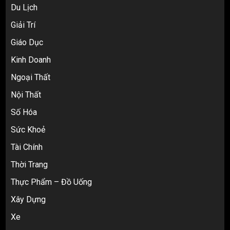
Du Lịch
Giải Trí
Giáo Dục
Kinh Doanh
Ngoại Thất
Nội Thất
Top 10 nguồn hàng thời trang 1688 giá
rẻ giật mình cho dân buôn mới
Số Hóa
3
Sức Khoẻ
Tài Chính
Review Top 5 Công Ty Ký Gửi Hàng
Thời Trang
Taobao Uy Tín Nhất Tại TP.HCM
Thực Phẩm – Đồ Uống
4
Xây Dựng
Xe
Cách thanh toán khi tự đặt hàng
Taobao: Thẻ Visa hay ví Alipay?