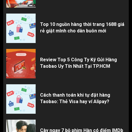
Top 10 nguồn hàng thời trang 1688 giá
rẻ giật mình cho dân buôn mới
Review Top 5 Công Ty Ký Gửi Hàng
Taobao Uy Tín Nhất Tại TP.HCM
Cách thanh toán khi tự đặt hàng
Taobao: Thẻ Visa hay ví Alipay?
Cày ngay 7 bộ phim Hàn có điểm IMDb