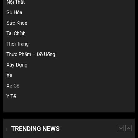
Nội Thất
Review Top 5 Công Ty Ký Gửi Hàng
Taobao Uy Tín Nhất Tại TP.HCM
Số Hóa
4
Sức Khoẻ
Tài Chính
Cách thanh toán khi tự đặt hàng
Thời Trang
Taobao: Thẻ Visa hay ví Alipay?
Thực Phẩm – Đồ Uống
5
Xây Dựng
Xe
Hàng order 1688 về bị lỗi, hỏng, sai
màu? Cách khiếu nại đòi tiền 100%
Xe Cộ
1
Y Tế
3 sai lầm chí mạng khiến người mới
nhập hàng Trung Quốc bị lỗ vốn, ôm sô
TRENDING NEWS
2