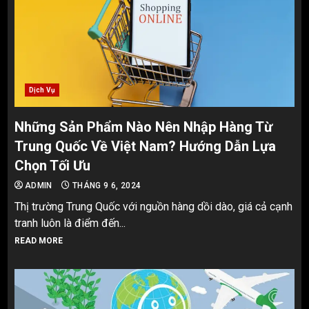
Dịch Vụ
Những Sản Phẩm Nào Nên Nhập Hàng Từ
Trung Quốc Về Việt Nam? Hướng Dẫn Lựa
Chọn Tối Ưu
ADMIN
THÁNG 9 6, 2024
Thị trường Trung Quốc với nguồn hàng dồi dào, giá cả cạnh
tranh luôn là điểm đến...
READ MORE