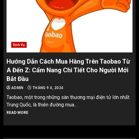
Dịch Vụ
Hướng Dẫn Cách Mua Hàng Trên Taobao Từ
A Đến Z: Cẩm Nang Chi Tiết Cho Người Mới
Bắt Đầu
ADMIN
THÁNG 9 4, 2024
Taobao, một trong những sàn thương mại điện tử lớn nhất
Trung Quốc, là thiên đường mua...
READ MORE