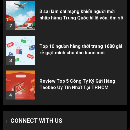
Top 10 nguồn hàng thời trang 1688 giá
rẻ giật mình cho dân buôn mới
3
Review Top 5 Công Ty Ký Gửi Hàng
Taobao Uy Tín Nhất Tại TP.HCM
4
Cách thanh toán khi tự đặt hàng
Taobao: Thẻ Visa hay ví Alipay?
5
Hàng order 1688 về bị lỗi, hỏng, sai
CONNECT WITH US
màu? Cách khiếu nại đòi tiền 100%