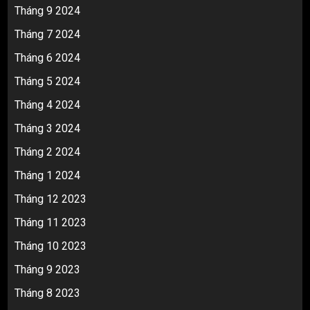
Tháng 9 2024
Tháng 7 2024
Tháng 6 2024
Tháng 5 2024
Tháng 4 2024
Tháng 3 2024
Tháng 2 2024
Tháng 1 2024
Tháng 12 2023
Tháng 11 2023
Tháng 10 2023
Tháng 9 2023
Tháng 8 2023