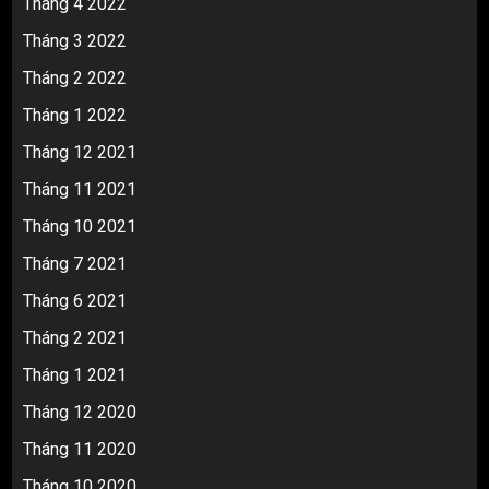
Tháng 4 2022
Tháng 3 2022
Tháng 2 2022
Tháng 1 2022
Tháng 12 2021
Tháng 11 2021
Tháng 10 2021
Tháng 7 2021
Tháng 6 2021
Tháng 2 2021
Tháng 1 2021
Tháng 12 2020
Tháng 11 2020
Tháng 10 2020