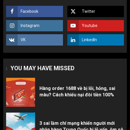
5
Facebook
Twitter
Hàng order 1688 về bị lỗi, hỏng, sai
Instagram
Youtube
màu? Cách khiếu nại đòi tiền 100%
1
VK
LinkedIn
3 sai lầm chí mạng khiến người mới
nhập hàng Trung Quốc bị lỗ vốn, ôm sô
YOU MAY HAVE MISSED
2
Hàng order 1688 về bị lỗi, hỏng, sai
Top 10 nguồn hàng thời trang 1688 giá
màu? Cách khiếu nại đòi tiền 100%
rẻ giật mình cho dân buôn mới
3
3 sai lầm chí mạng khiến người mới
nhập hàng Trung Quốc bị lỗ vốn, ôm sô