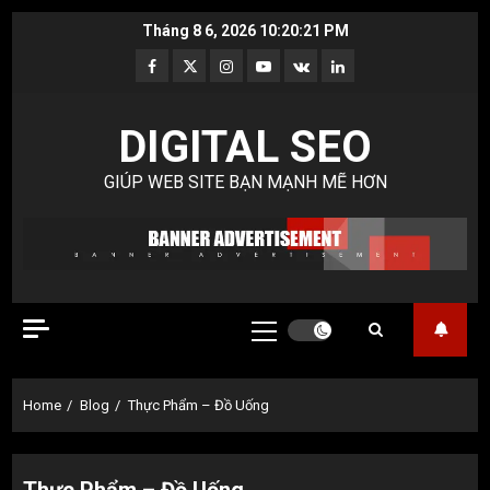
Skip
Tháng 8 6, 2026
10:20:22 PM
to
Facebook
Twitter
Instagram
Youtube
VK
LinkedIn
content
DIGITAL SEO
GIÚP WEB SITE BẠN MẠNH MẼ HƠN
Primary
Menu
Home
Blog
Thực Phẩm – Đồ Uống