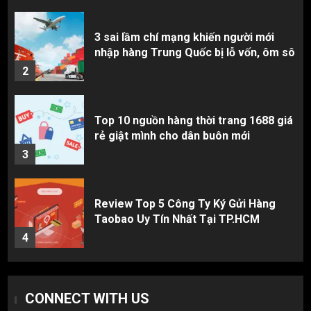
3 sai lầm chí mạng khiến người mới
nhập hàng Trung Quốc bị lỗ vốn, ôm sô
2
Top 10 nguồn hàng thời trang 1688 giá
rẻ giật mình cho dân buôn mới
3
Review Top 5 Công Ty Ký Gửi Hàng
Taobao Uy Tín Nhất Tại TP.HCM
4
Cách thanh toán khi tự đặt hàng
CONNECT WITH US
Taobao: Thẻ Visa hay ví Alipay?