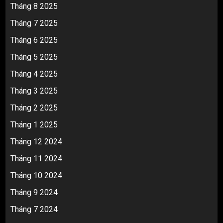
Tháng 8 2025
Tháng 7 2025
Tháng 6 2025
Tháng 5 2025
Tháng 4 2025
Tháng 3 2025
Tháng 2 2025
Tháng 1 2025
Tháng 12 2024
Tháng 11 2024
Tháng 10 2024
Tháng 9 2024
Tháng 7 2024