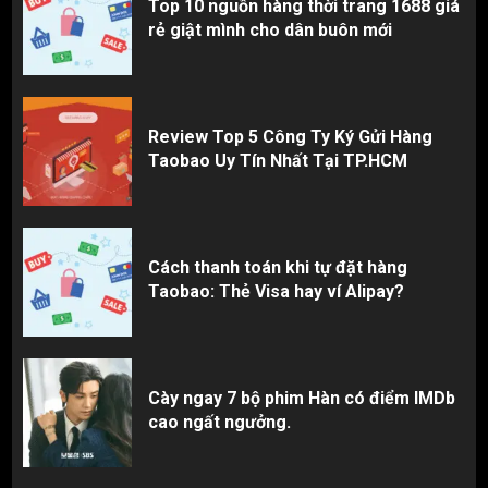
Top 10 nguồn hàng thời trang 1688 giá
rẻ giật mình cho dân buôn mới
Review Top 5 Công Ty Ký Gửi Hàng
Taobao Uy Tín Nhất Tại TP.HCM
Cách thanh toán khi tự đặt hàng
Taobao: Thẻ Visa hay ví Alipay?
Cày ngay 7 bộ phim Hàn có điểm IMDb
cao ngất ngưởng.