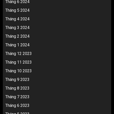
Tháng 6 2024
Tháng 5 2024
Tháng 4 2024
Tháng 3 2024
Tháng 2 2024
Tháng 1 2024
Tháng 12 2023
Tháng 11 2023
Tháng 10 2023
Tháng 9 2023
Tháng 8 2023
Tháng 7 2023
Tháng 6 2023