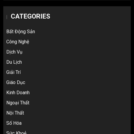
CATEGORIES
Bất Động Sản
Công Nghệ
Dịch Vụ
Du Lịch
Giải Trí
Giáo Dục
Kinh Doanh
Ngoại Thất
Top 10 nguồn hàng thời trang 1688 giá
Nội Thất
rẻ giật mình cho dân buôn mới
3
Số Hóa
Sức Khoẻ