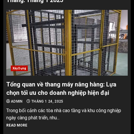
Tháng:
Tháng 1 2025
Xây Dựng
Tổng quan về thang máy nâng hàng: Lựa
chọn tối ưu cho doanh nghiệp hiện đại
ADMIN
THÁNG 1 24, 2025
Trong bối cảnh các tòa nhà cao tầng và khu công nghiệp
ngày càng phát triển, nhu...
READ MORE