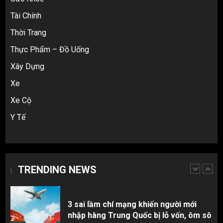
Tài Chính
Review Top 5 Công Ty Ký Gửi Hàng
Taobao Uy Tín Nhất Tại TP.HCM
Thời Trang
4
Thực Phẩm – Đồ Uống
Xây Dựng
Cách thanh toán khi tự đặt hàng
Xe
Taobao: Thẻ Visa hay ví Alipay?
5
Xe Cộ
Y Tế
Hàng order 1688 về bị lỗi, hỏng, sai
màu? Cách khiếu nại đòi tiền 100%
1
TRENDING NEWS
3 sai lầm chí mạng khiến người mới
nhập hàng Trung Quốc bị lỗ vốn, ôm sô
2