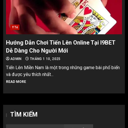
Y Tế
Hướng Dẫn Chơi Tiến Lên Online Tại I9BET
Dễ Dàng Cho Người Mới
ADMIN
THÁNG 1 10, 2025
Tiến Lên Miền Nam là một trong những game bài phổ biến
và được yêu thích nhất...
READ MORE
TÌM KIẾM