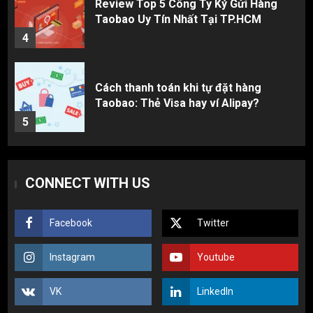
Review Top 5 Công Ty Ký Gửi Hàng
Taobao Uy Tín Nhất Tại TP.HCM
4
Cách thanh toán khi tự đặt hàng
Taobao: Thẻ Visa hay ví Alipay?
5
Hàng order 1688 về bị lỗi, hỏng, sai
CONNECT WITH US
màu? Cách khiếu nại đòi tiền 100%
1
Facebook
Twitter
3 sai lầm chí mạng khiến người mới
Instagram
Youtube
nhập hàng Trung Quốc bị lỗ vốn, ôm sô
2
VK
LinkedIn