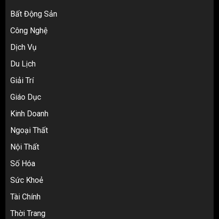
Bất Động Sản
Công Nghệ
Dịch Vụ
Du Lịch
Giải Trí
Top 10 nguồn hàng thời trang 1688 giá
Giáo Dục
rẻ giật mình cho dân buôn mới
3
Kinh Doanh
Ngoại Thất
Nội Thất
Review Top 5 Công Ty Ký Gửi Hàng
Taobao Uy Tín Nhất Tại TP.HCM
Số Hóa
4
Sức Khoẻ
Tài Chính
Cách thanh toán khi tự đặt hàng
Thời Trang
Taobao: Thẻ Visa hay ví Alipay?