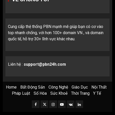
Cung cấp thệ thống PBN mạnh mẽ giúp bạn có cơ vào
top nhanh chống, với hơn 100+ domain VN , và domain
quốc tế, hỗ trợ 30+ lĩnh vực khác nhau.
Liên hệ :
support@pbn24h.com
Home
Bất Động Sản
Công Nghệ
Giáo Dục
Nội Thất
Pháp Luật
Số Hóa
Sức Khoẻ
Thời Trang
Y Tế
Facebook
Twitter
Instagram
Youtube
VK
LinkedIn