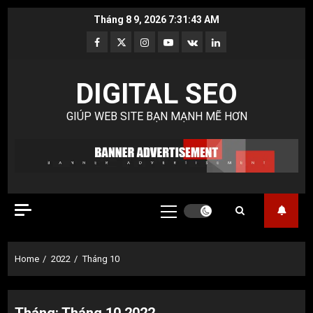
Skip
Tháng 8 9, 2026
7:31:44 AM
to
Facebook
Twitter
Instagram
Youtube
VK
LinkedIn
content
DIGITAL SEO
GIÚP WEB SITE BẠN MẠNH MẼ HƠN
Primary
Menu
Home
2022
Tháng 10