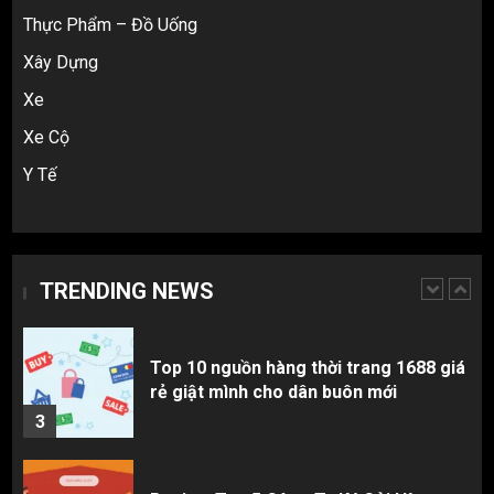
Thực Phẩm – Đồ Uống
5
Xây Dựng
Xe
Hàng order 1688 về bị lỗi, hỏng, sai
màu? Cách khiếu nại đòi tiền 100%
Xe Cộ
1
Y Tế
3 sai lầm chí mạng khiến người mới
nhập hàng Trung Quốc bị lỗ vốn, ôm sô
TRENDING NEWS
2
Top 10 nguồn hàng thời trang 1688 giá
rẻ giật mình cho dân buôn mới
3