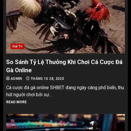
Giải Trí
So Sánh Tỷ Lệ Thưởng Khi Chơi Cá Cược Đá
Gà Online
ADMIN
THÁNG 10 28, 2020
Cá cược đá gà online SHBET đang ngày càng phổ biến, thu
hút người chơi bởi sự...
READ MORE