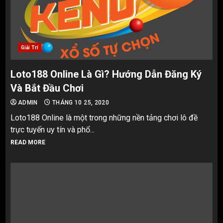
Giải Trí
Loto188 Online Là Gì? Hướng Dẫn Đăng Ký
Và Bắt Đầu Chơi
ADMIN
THÁNG 10 25, 2020
Loto188 Online là một trong những nền tảng chơi lô đề
trực tuyến uy tín và phổ...
READ MORE