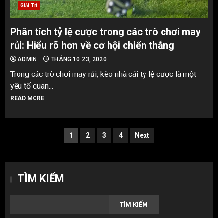
Giải Trí
Phân tích tỷ lệ cược trong các trò chơi may
rủi: Hiểu rõ hơn về cơ hội chiến thắng
ADMIN
THÁNG 10 23, 2020
Trong các trò chơi may rủi, kèo nhà cái tỷ lệ cược là một
yếu tố quan...
READ MORE
Phân
1
2
3
4
Next
trang
bài
TÌM KIẾM
viết
TÌM KIẾM