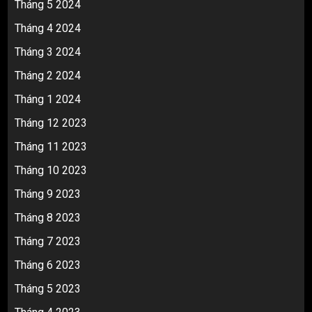
Tháng 5 2024
Tháng 4 2024
Tháng 3 2024
Tháng 2 2024
Tháng 1 2024
Tháng 12 2023
Tháng 11 2023
Tháng 10 2023
Tháng 9 2023
Tháng 8 2023
Tháng 7 2023
Tháng 6 2023
Tháng 5 2023