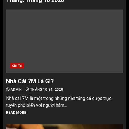
Tháng:
Tháng 10 2020
Giải Trí
Nhà Cái 7M Là Gì?
ADMIN
THÁNG 10 31, 2020
Nhà cái 7M là một trong những nền tảng cá cược trực
tuyến phổ biến với người hâm...
READ MORE