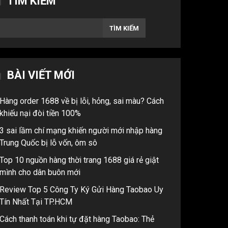
TÌM KIẾM
TÌM KIẾM
BÀI VIẾT MỚI
Hàng order 1688 về bị lỗi, hỏng, sai màu? Cách
khiếu nại đòi tiền 100%
3 sai lầm chí mạng khiến người mới nhập hàng
Trung Quốc bị lỗ vốn, ôm sô
Top 10 nguồn hàng thời trang 1688 giá rẻ giật
mình cho dân buôn mới
Review Top 5 Công Ty Ký Gửi Hàng Taobao Uy
Tín Nhất Tại TP.HCM
Cách thanh toán khi tự đặt hàng Taobao: Thẻ