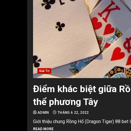
Giải Trí
Điểm khác biệt giữa Rồ
thể phương Tây
ADMIN
THÁNG 6 22, 2022
Giới thiệu chung Rồng Hổ (Dragon Tiger) 88 bet là 
READ MORE