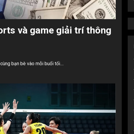
rts và game giải trí thông
ùng bạn bè vào mỗi buổi tối....