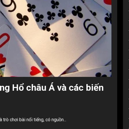
ng Hổ châu Á và các biến
trò chơi bài nổi tiếng, có nguồn...