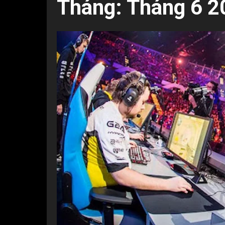
Tháng:
Tháng 6 2