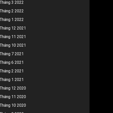
Tháng 3 2022
Tháng 2 2022
Tháng 1 2022
Tháng 12 2021
Tháng 11 2021
Tháng 10 2021
Tháng 7 2021
Tháng 6 2021
Tháng 2 2021
Tháng 1 2021
Tháng 12 2020
Tháng 11 2020
Tháng 10 2020