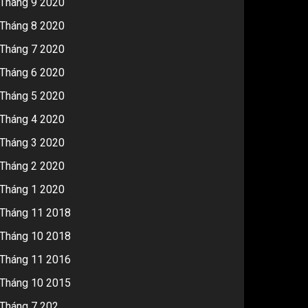
Tháng 9 2020
Tháng 8 2020
Tháng 7 2020
Tháng 6 2020
Tháng 5 2020
Tháng 4 2020
Tháng 3 2020
Tháng 2 2020
Tháng 1 2020
Tháng 11 2018
Tháng 10 2018
Tháng 11 2016
Tháng 10 2015
Tháng 7 202