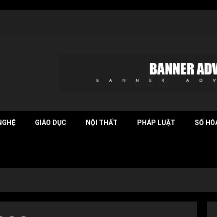
NGHỆ
GIÁO DỤC
NỘI THẤT
PHÁP LUẬT
SỐ HÓ