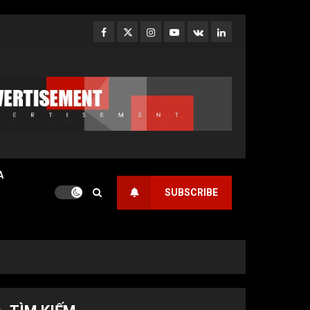
Facebook
Twitter
Instagram
Youtube
VK
LinkedIn
A
SUBSCRIBE