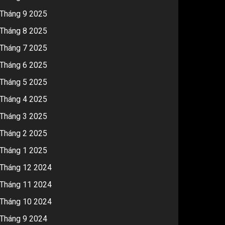
Tháng 9 2025
Tháng 8 2025
Tháng 7 2025
Tháng 6 2025
Tháng 5 2025
Tháng 4 2025
Tháng 3 2025
Tháng 2 2025
Tháng 1 2025
Tháng 12 2024
Tháng 11 2024
Tháng 10 2024
Tháng 9 2024