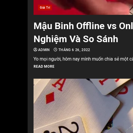
Giải Trí
Mậu Binh Offline vs Onl
Nghiệm Và So Sánh
ADMIN
THÁNG 6 26, 2022
Yo mọi người, hôm nay mình muốn chia sẻ một câu
READ MORE