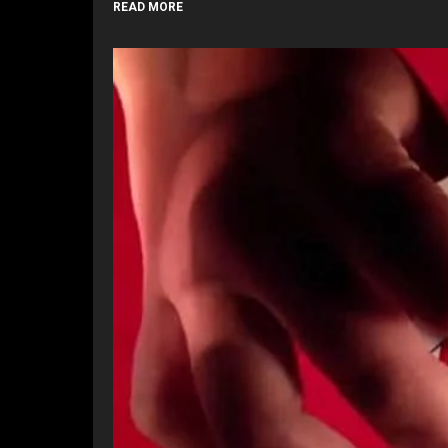
READ MORE