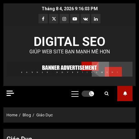
Skip
Tháng 8 4, 2026
9:16:04 PM
to
Facebook
Twitter
Instagram
Youtube
VK
LinkedIn
content
DIGITAL SEO
GIÚP WEB SITE BẠN MẠNH MẼ HƠN
Primary
Menu
Home
Blog
Giáo Dục