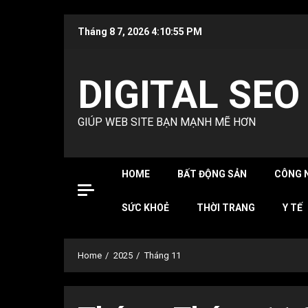
Skip
Tháng 8 7, 2026
4:10:56 PM
to
content
DIGITAL SEO
GIÚP WEB SITE BẠN MẠNH MẼ HƠN
HOME
BẤT ĐỘNG SẢN
CÔNG 
SỨC KHOẺ
THỜI TRANG
Y TẾ
Home
2025
Tháng 11