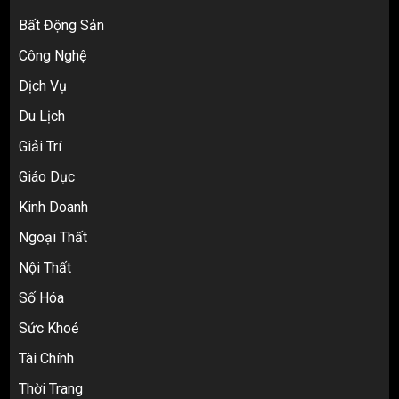
Bất Động Sản
Công Nghệ
Dịch Vụ
Du Lịch
Giải Trí
Top 10 nguồn hàng thời trang 1688 giá
Giáo Dục
rẻ giật mình cho dân buôn mới
3
Kinh Doanh
Ngoại Thất
Nội Thất
Review Top 5 Công Ty Ký Gửi Hàng
Taobao Uy Tín Nhất Tại TP.HCM
Số Hóa
4
Sức Khoẻ
Tài Chính
Cách thanh toán khi tự đặt hàng
Thời Trang
Taobao: Thẻ Visa hay ví Alipay?