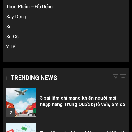
Thực Phẩm – Đồ Uống
5
Xây Dựng
Xe
Hàng order 1688 về bị lỗi, hỏng, sai
màu? Cách khiếu nại đòi tiền 100%
Xe Cộ
1
Y Tế
3 sai lầm chí mạng khiến người mới
nhập hàng Trung Quốc bị lỗ vốn, ôm sô
TRENDING NEWS
2
Top 10 nguồn hàng thời trang 1688 giá
rẻ giật mình cho dân buôn mới
3