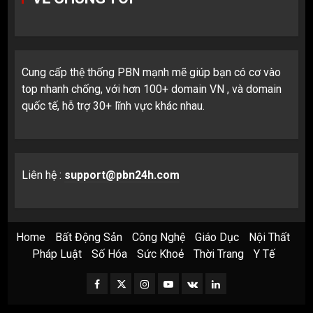
Cung cấp thệ thống PBN mạnh mẽ giúp bạn có cơ vào
top nhanh chống, với hơn 100+ domain VN , và domain
quốc tế, hỗ trợ 30+ lĩnh vực khác nhau.
Liên hệ :
support@pbn24h.com
Home
Bất Động Sản
Công Nghệ
Giáo Dục
Nội Thất
Pháp Luật
Số Hóa
Sức Khoẻ
Thời Trang
Y Tế
Facebook
Twitter
Instagram
Youtube
VK
LinkedIn