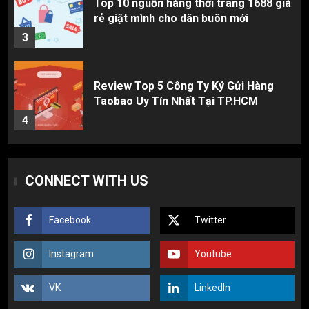
Review Top 5 Công Ty Ký Gửi Hàng
Taobao Uy Tín Nhất Tại TP.HCM
4
Cách thanh toán khi tự đặt hàng
Taobao: Thẻ Visa hay ví Alipay?
5
Hàng order 1688 về bị lỗi, hỏng, sai
CONNECT WITH US
màu? Cách khiếu nại đòi tiền 100%
1
Facebook
Twitter
3 sai lầm chí mạng khiến người mới
Instagram
Youtube
nhập hàng Trung Quốc bị lỗ vốn, ôm sô
2
VK
LinkedIn