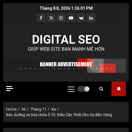
Skip
Tháng 8 8, 2026
1:26:02 PM
to
Facebook
Twitter
Instagram
Youtube
VK
LinkedIn
content
DIGITAL SEO
GIÚP WEB SITE BẠN MẠNH MẼ HƠN
Primary
Menu
Home
30
Tháng 11
Xe
Bảo dưỡng và Sửa chữa Ô Tô: Điều Cần Thiết Cho Sự Bền Vững