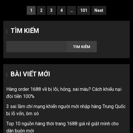
Phân
1
2
3
4
…
101
Next
trang
TÌM KIẾM
bài
viết
TÌM KIẾM
BÀI VIẾT MỚI
Hàng order 1688 về bị lỗi, hỏng, sai màu? Cách khiếu nại
đòi tiền 100%
3 sai lầm chí mạng khiến người mới nhập hàng Trung Quốc
bị lỗ vốn, ôm sô
Top 10 nguồn hàng thời trang 1688 giá rẻ giật mình cho
dân buôn mới