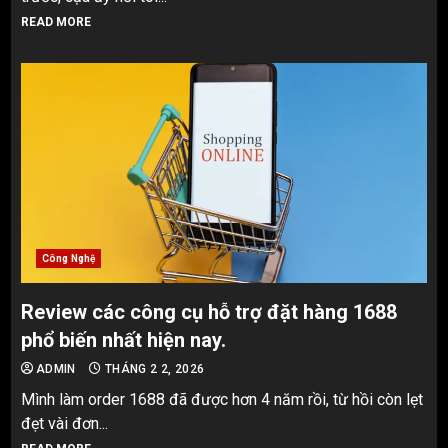
READ MORE
Công Nghệ
Review các công cụ hỗ trợ đặt hàng 1688
phổ biến nhất hiện nay.
ADMIN
THÁNG 2 2, 2026
Mình làm order 1688 đã được hơn 4 năm rồi, từ hồi còn lẹt
đẹt vài đơn...