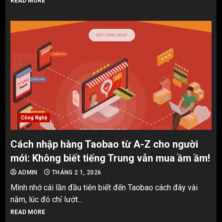
READ MORE
Công Nghệ
Cách nhập hàng Taobao từ A-Z cho người
mới: Không biết tiếng Trung vẫn mua ầm ầm!
ADMIN
THÁNG 2 1, 2026
Mình nhớ cái lần đầu tiên biết đến Taobao cách đây vài
năm, lúc đó chỉ lướt...
READ MORE