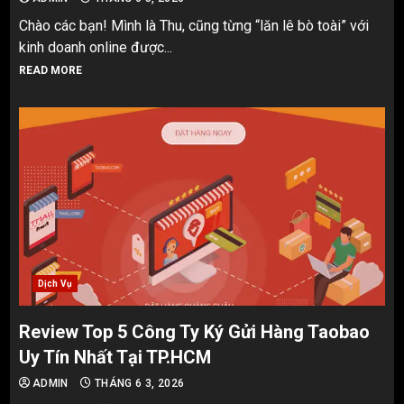
Chào các bạn! Mình là Thu, cũng từng “lăn lê bò toài” với
kinh doanh online được...
READ MORE
Dịch Vụ
Review Top 5 Công Ty Ký Gửi Hàng Taobao
Uy Tín Nhất Tại TP.HCM
ADMIN
THÁNG 6 3, 2026