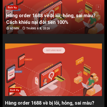
Dịch Vụ
Hàng order 1688 về bị lỗi, hỏng, sai màu?
Cách khiếu nại đòi tiền 100%
ADMIN
THÁNG 6 8, 2026
Blog
Dịch Vụ
Hàng order 1688 về bị lỗi, hỏng, sai màu?