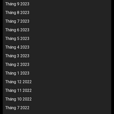
Tháng 9 2023
Tháng 8 2023
Tháng 7 2023
Tháng 6 2023
Tháng 5 2023
Tháng 4 2023
Tháng 3 2023
Tháng 2 2023
Tháng 1 2023
Tháng 12 2022
Tháng 11 2022
Tháng 10 2022
Tháng 7 2022