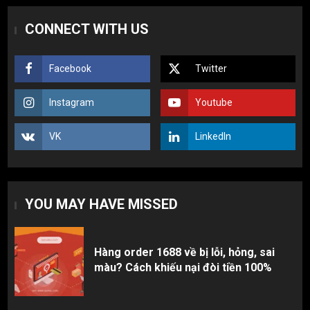
Hàng order 1688 về bị lỗi, hỏng, sai
CONNECT WITH US
màu? Cách khiếu nại đòi tiền 100%
1
Facebook
Twitter
3 sai lầm chí mạng khiến người mới
Instagram
Youtube
nhập hàng Trung Quốc bị lỗ vốn, ôm sô
2
VK
LinkedIn
Top 10 nguồn hàng thời trang 1688 giá
rẻ giật mình cho dân buôn mới
YOU MAY HAVE MISSED
3
Hàng order 1688 về bị lỗi, hỏng, sai
màu? Cách khiếu nại đòi tiền 100%