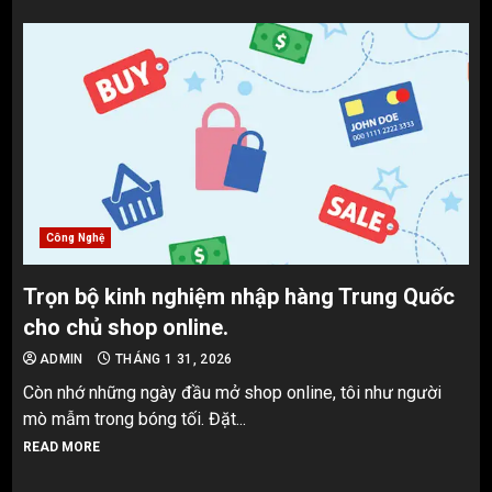
Công Nghệ
Trọn bộ kinh nghiệm nhập hàng Trung Quốc
cho chủ shop online.
ADMIN
THÁNG 1 31, 2026
Còn nhớ những ngày đầu mở shop online, tôi như người
mò mẫm trong bóng tối. Đặt...
READ MORE