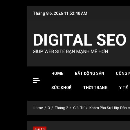
Skip
Tháng 8 6, 2026
11:52:42 AM
to
content
DIGITAL SEO
GIÚP WEB SITE BẠN MẠNH MẼ HƠN
HOME
BẤT ĐỘNG SẢN
CÔNG 
SỨC KHOẺ
THỜI TRANG
Y TẾ
Home
3
Tháng 2
Giải Trí
Khám Phá Sự Hấp Dẫn của
Giải Trí