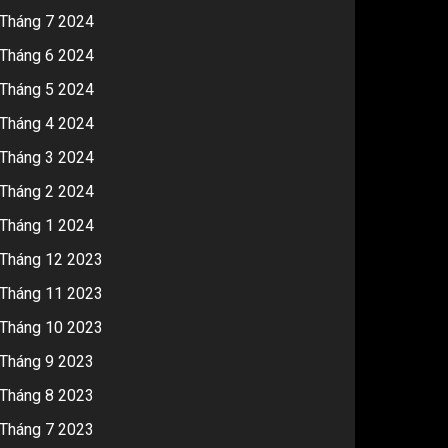
Tháng 7 2024
Tháng 6 2024
Tháng 5 2024
Tháng 4 2024
Tháng 3 2024
Tháng 2 2024
Tháng 1 2024
Tháng 12 2023
Tháng 11 2023
Tháng 10 2023
Tháng 9 2023
Tháng 8 2023
Tháng 7 2023