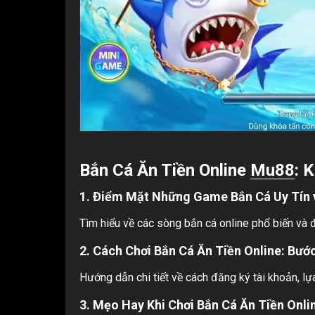
Bắn Cá Ăn Tiền Online
Mu88
: 
1. Điểm Mặt Những Game Bắn Cá Uy Tín 
Tìm hiểu về các sòng bắn cá online phổ biến và đá
2. Cách Chơi Bắn Cá Ăn Tiền Online: Bướ
Hướng dẫn chi tiết về cách đăng ký tài khoản, lự
3. Mẹo Hay Khi Chơi Bắn Cá Ăn Tiền Onli