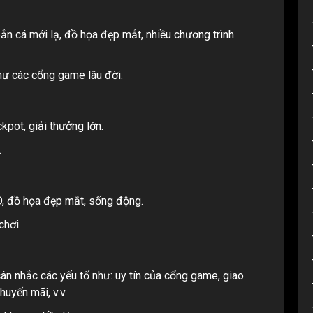
ắn cá mới lạ, đồ họa đẹp mắt, nhiều chương trình
hư các cổng game lâu đời.
kpot, giải thưởng lớn.
.
D, đồ họa đẹp mắt, sống động.
chơi.
ân nhắc các yếu tố như: uy tín của cổng game, giao
huyến mãi, v.v.