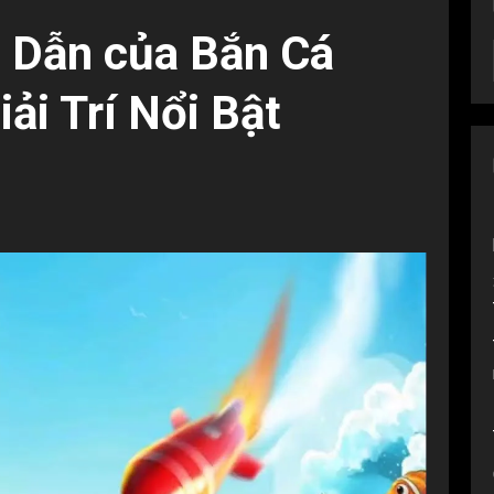
 Dẫn của Bắn Cá
iải Trí Nổi Bật