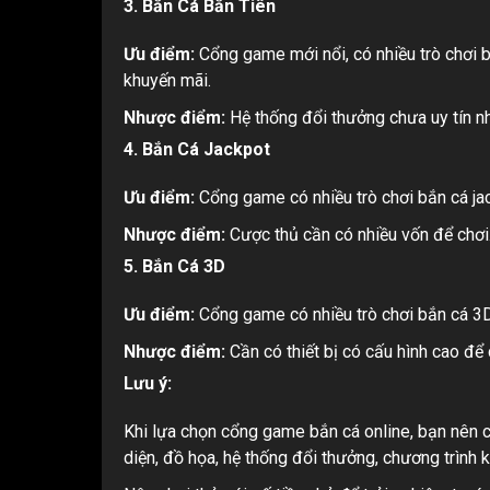
3. Bắn Cá Bắn Tiên
Ưu điểm:
Cổng game mới nổi, có nhiều trò chơi b
khuyến mãi.
Nhược điểm:
Hệ thống đổi thưởng chưa uy tín n
4. Bắn Cá Jackpot
Ưu điểm:
Cổng game có nhiều trò chơi bắn cá jac
Nhược điểm:
Cược thủ cần có nhiều vốn để chơi
5. Bắn Cá 3D
Ưu điểm:
Cổng game có nhiều trò chơi bắn cá 3
Nhược điểm:
Cần có thiết bị có cấu hình cao để 
Lưu ý:
Khi lựa chọn cổng game bắn cá online, bạn nên c
diện, đồ họa, hệ thống đổi thưởng, chương trình k