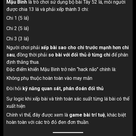
Mậu Binh
là trò chơi sử dụng bộ bài Tây 52 lá, mỗi người
được chia 13 lá và phải xếp thành 3 chi:
Chi 1 (5 lá)
Chi 2 (5 lá)
Chi 3 (3 lá)
Người chơi phải
xếp bài sao cho chi trước mạnh hơn chi
sau
, đồng thời phải
so bài với đối thủ ở từng chi
để phân
định thắng thua.
Đặc điểm khiến Mậu Binh trở nên “hack não” chính là:
Không phụ thuộc hoàn toàn vào may mắn
Đòi hỏi
kỹ năng quan sát, phán đoán đối thủ
Sự logic khi xếp bài và tính toán xác suất từng lá bài có thể
xuất hiện
Chính vì thế, đây được xem là
game bài trí tuệ
, khác biệt
hoàn toàn với các trò đỏ đen đơn thuần.