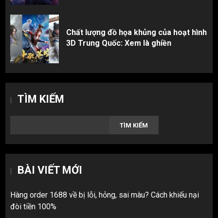
Chất lượng đồ họa khủng của hoạt hình
3D Trung Quốc: Xem là ghiền
TÌM KIẾM
TÌM KIẾM
BÀI VIẾT MỚI
Hàng order 1688 về bị lỗi, hỏng, sai màu? Cách khiếu nại
đòi tiền 100%