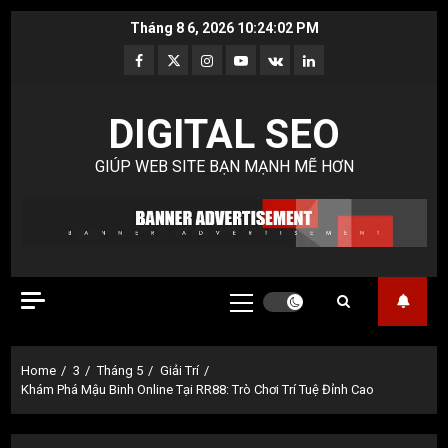
Skip
Tháng 8 6, 2026
10:24:02 PM
to
Facebook
Twitter
Instagram
Youtube
VK
LinkedIn
content
DIGITAL SEO
GIÚP WEB SITE BẠN MẠNH MẼ HƠN
Primary
Menu
Home
3
Tháng 5
Giải Trí
Khám Phá Mậu Binh Online Tại RR88: Trò Chơi Trí Tuệ Đỉnh Cao