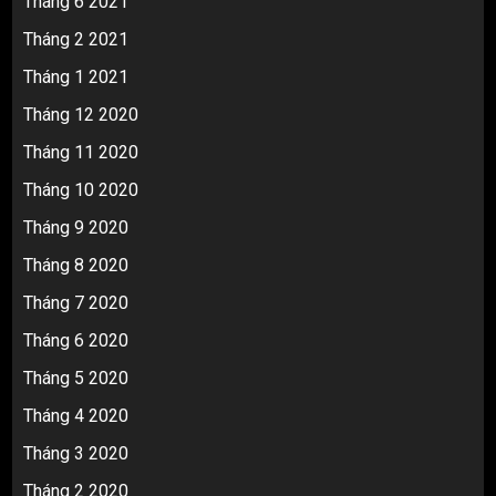
Tháng 6 2021
Tháng 2 2021
Tháng 1 2021
Tháng 12 2020
Tháng 11 2020
Tháng 10 2020
Tháng 9 2020
Tháng 8 2020
Tháng 7 2020
Tháng 6 2020
Tháng 5 2020
Tháng 4 2020
Tháng 3 2020
Tháng 2 2020