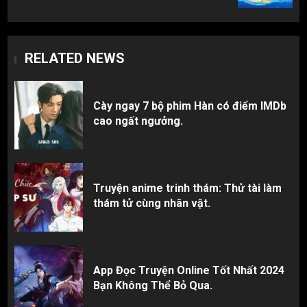
RELATED NEWS
Cày ngay 7 bộ phim Hàn có điểm IMDb
cao ngất ngưởng.
Truyện anime trinh thám: Thử tài làm
thám tử cùng nhân vật.
App Đọc Truyện Online Tốt Nhất 2024
Bạn Không Thể Bỏ Qua.