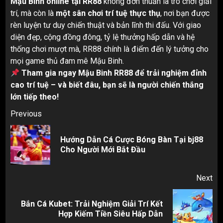
Mậu Binh online tại RR88
không đơn thuần là trò chơi giải
trí, mà còn là
một sân chơi trí tuệ thực thụ
, nơi bạn được
rèn luyện tư duy chiến thuật và bản lĩnh thi đấu. Với giao
diện đẹp, cộng đồng đông, tỷ lệ thưởng hấp dẫn và hệ
thống chơi mượt mà, RR88 chính là điểm đến lý tưởng cho
mọi game thủ đam mê Mậu Binh.
Tham gia ngay Mậu Binh RR88 để trải nghiệm đỉnh
cao trí tuệ – và biết đâu, bạn sẽ là người chiến thắng
lớn tiếp theo!
Post
Previous
navigation
Hướng Dẫn Cá Cược Bóng Bàn Tại bj88
Pr
Cho Người Mới Bắt Đầu
pos
Next
Bắn Cá Kubet: Trải Nghiệm Giải Trí Kết
Next
Hợp Kiếm Tiền Siêu Hấp Dẫn
post: