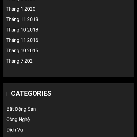
Tháng 1 2020
Tháng 11 2018
Tháng 10 2018
Tháng 11 2016
Tháng 10 2015
Tháng 7 202
CATEGORIES
Bất Động Sản
Công Nghệ
Dịch Vụ