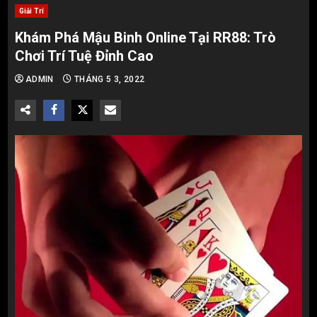
Giải Trí
Khám Phá Mậu Binh Online Tại RR88: Trò
Chơi Trí Tuệ Đỉnh Cao
ADMIN
THÁNG 5 3, 2022