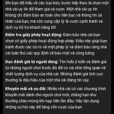
Khi bạn đã hiểu về các loại kèo, bước tiếp theo là chọn một
nhà cái uy tín để tham gia cá cược. Một nhà cái uy tín
không chỉ đảm bảo an toàn cho tiền bạc và thông tin cá
nhân của bạn, mà còn cung cấp tỷ lệ cược cạnh tranh và
dịch vụ hỗ trợ khách hàng tốt.
Kiểm tra giấy phép hoạt động:
Đảm bảo nhà cái bạn
chọn có giấy phép hoạt động hợp pháp. Điều này giúp bạn
tránh được các rủi ro về mặt pháp lý và đảm bảo rằng nhà
cái tuân thủ các quy định về bảo mật và công bằng.
Đọc đánh giá từ người dùng:
Tìm hiểu ý kiến và đánh giá
từ những người chơi trước đó để có cái nhìn tổng quan về
chất lượng dịch vụ của nhà cái. Những đánh giá tích cực
thường là dấu hiệu của một nhà cái đáng tin cậy.
Khuyến mãi và ưu đãi:
Nhiều nhà cái có các chương trình
khuyến mãi dành cho người chơi mới, chẳng hạn như
thưởng chào mừng khi nạp tiền lần đầu. Hãy tận dụng
những cơ hội này để tăng vốn cược của bạn.