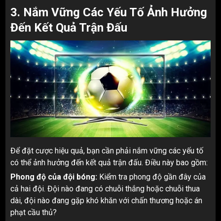
3.
Nắm Vững Các Yếu Tố Ảnh Hưởng
Đến Kết Quả Trận Đấu
Để đặt cược hiệu quả, bạn cần phải nắm vững các yếu tố
có thể ảnh hưởng đến kết quả trận đấu. Điều này bao gồm:
Phong độ của đội bóng:
Kiểm tra phong độ gần đây của
cả hai đội. Đội nào đang có chuỗi thắng hoặc chuỗi thua
dài, đội nào đang gặp khó khăn với chấn thương hoặc án
phạt cầu thủ?