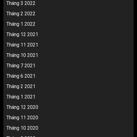
Tháng 3 2022
Tháng 2 2022
Tháng 1 2022
Tháng 12 2021
Tháng 11 2021
Tháng 10 2021
Tháng 7 2021
Tháng 6 2021
Tháng 2 2021
Tháng 1 2021
Tháng 12 2020
Tháng 11 2020
Tháng 10 2020