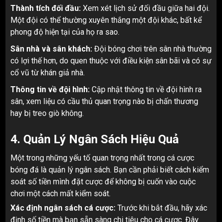
Thành tích đối đầu:
Xem xét lịch sử đối đầu giữa hai đội.
Một đội có thể thường xuyên thắng một đội khác, bất kể
phong độ hiện tại của họ ra sao.
Sân nhà và sân khách:
Đội bóng chơi trên sân nhà thường
có lợi thế hơn, do quen thuộc với điều kiện sân bãi và có sự
cổ vũ từ khán giả nhà.
Thông tin về đội hình:
Cập nhật thông tin về đội hình ra
sân, xem liệu có cầu thủ quan trọng nào bị chấn thương
hay bị treo giò không.
4.
Quản Lý Ngân Sách Hiệu Quả
Một trong những yếu tố quan trọng nhất trong cá cược
bóng đá là quản lý ngân sách. Bạn cần phải biết cách kiểm
soát số tiền mình đặt cược để không bị cuốn vào cuộc
chơi một cách mất kiểm soát.
Xác định ngân sách cá cược:
Trước khi bắt đầu, hãy xác
định số tiền mà bạn sẵn sàng chi tiêu cho cá cược. Đây