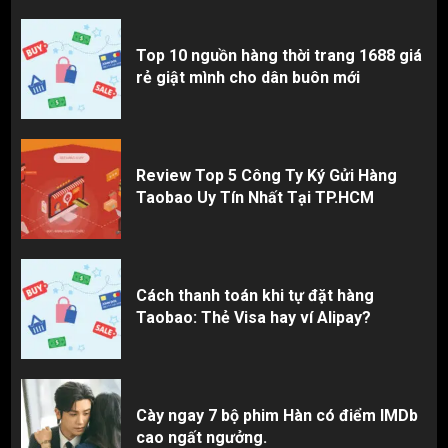
Top 10 nguồn hàng thời trang 1688 giá
rẻ giật mình cho dân buôn mới
Review Top 5 Công Ty Ký Gửi Hàng
Taobao Uy Tín Nhất Tại TP.HCM
Cách thanh toán khi tự đặt hàng
Taobao: Thẻ Visa hay ví Alipay?
Cày ngay 7 bộ phim Hàn có điểm IMDb
cao ngất ngưởng.