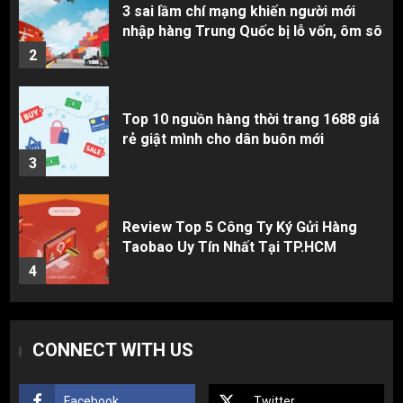
Top 10 nguồn hàng thời trang 1688 giá
rẻ giật mình cho dân buôn mới
3
Review Top 5 Công Ty Ký Gửi Hàng
Taobao Uy Tín Nhất Tại TP.HCM
4
Cách thanh toán khi tự đặt hàng
Taobao: Thẻ Visa hay ví Alipay?
5
Hàng order 1688 về bị lỗi, hỏng, sai
CONNECT WITH US
màu? Cách khiếu nại đòi tiền 100%
1
Facebook
Twitter