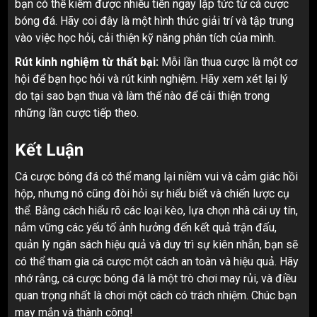
bạn có thể kiếm được nhiều tiền ngay lập tức từ cá cược
bóng đá. Hãy coi đây là một hình thức giải trí và tập trung
vào việc học hỏi, cải thiện kỹ năng phân tích của mình.
Rút kinh nghiệm từ thất bại:
Mỗi lần thua cược là một cơ
hội để bạn học hỏi và rút kinh nghiệm. Hãy xem xét lại lý
do tại sao bạn thua và làm thế nào để cải thiện trong
những lần cược tiếp theo.
Kết Luận
Cá cược bóng đá có thể mang lại niềm vui và cảm giác hồi
hộp, nhưng nó cũng đòi hỏi sự hiểu biết và chiến lược cụ
thể. Bằng cách hiểu rõ các loại kèo, lựa chọn nhà cái uy tín,
nắm vững các yếu tố ảnh hưởng đến kết quả trận đấu,
quản lý ngân sách hiệu quả và duy trì sự kiên nhẫn, bạn sẽ
có thể tham gia cá cược một cách an toàn và hiệu quả. Hãy
nhớ rằng, cá cược bóng đá là một trò chơi may rủi, và điều
quan trọng nhất là chơi một cách có trách nhiệm. Chúc bạn
may mắn và thành công!