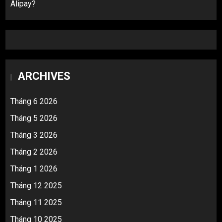
Alipay?
ARCHIVES
Tháng 6 2026
Tháng 5 2026
Tháng 3 2026
Tháng 2 2026
Tháng 1 2026
Tháng 12 2025
Tháng 11 2025
Tháng 10 2025