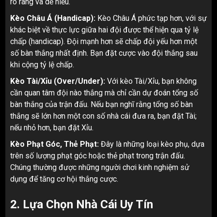
rõ ràng và dễ hiểu.
Kèo Châu Á (Handicap):
Kèo Châu Á phức tạp hơn, với sự
khác biệt về thực lực giữa hai đội được thể hiện qua tỷ lệ
chấp (handicap). Đội mạnh hơn sẽ chấp đội yếu hơn một
số bàn thắng nhất định. Bạn đặt cược vào đội thắng sau
khi cộng tỷ lệ chấp.
Kèo Tài/Xỉu (Over/Under):
Với kèo Tài/Xỉu, bạn không
cần quan tâm đội nào thắng mà chỉ cần dự đoán tổng số
bàn thắng của trận đấu. Nếu bạn nghĩ rằng tổng số bàn
thắng sẽ lớn hơn một con số nhà cái đưa ra, bạn đặt Tài;
nếu nhỏ hơn, bạn đặt Xỉu.
Kèo Phạt Góc, Thẻ Phạt:
Đây là những loại kèo phụ, dựa
trên số lượng phạt góc hoặc thẻ phạt trong trận đấu.
Chúng thường được những người chơi kinh nghiệm sử
dụng để tăng cơ hội thắng cược.
2.
Lựa Chọn Nhà Cái Uy Tín