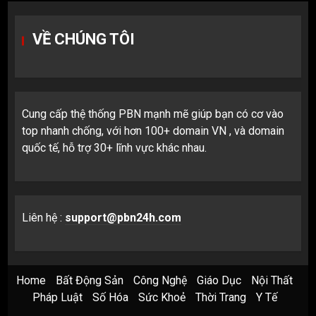
VỀ CHÚNG TÔI
Cung cấp thệ thống PBN mạnh mẽ giúp bạn có cơ vào
top nhanh chống, với hơn 100+ domain VN , và domain
quốc tế, hỗ trợ 30+ lĩnh vực khác nhau.
Liên hệ :
support@pbn24h.com
Home
Bất Động Sản
Công Nghệ
Giáo Dục
Nội Thất
Pháp Luật
Số Hóa
Sức Khoẻ
Thời Trang
Y Tế