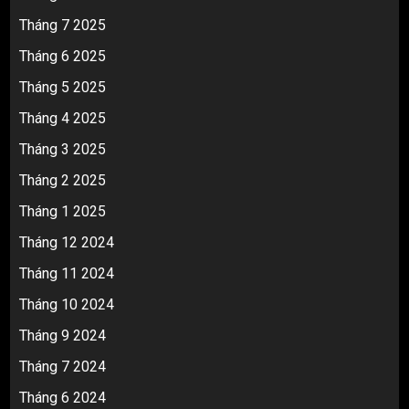
Tháng 7 2025
Tháng 6 2025
Tháng 5 2025
Tháng 4 2025
Tháng 3 2025
Tháng 2 2025
Tháng 1 2025
Tháng 12 2024
Tháng 11 2024
Tháng 10 2024
Tháng 9 2024
Tháng 7 2024
Tháng 6 2024