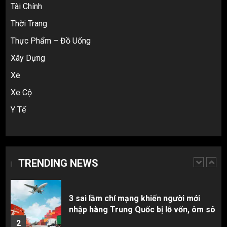
Tài Chính
Thời Trang
Cách thanh toán khi tự đặt hàng
Thực Phẩm – Đồ Uống
Taobao: Thẻ Visa hay ví Alipay?
5
Xây Dựng
Xe
Xe Cộ
Hàng order 1688 về bị lỗi, hỏng, sai
màu? Cách khiếu nại đòi tiền 100%
Y Tế
1
3 sai lầm chí mạng khiến người mới
TRENDING NEWS
nhập hàng Trung Quốc bị lỗ vốn, ôm sô
2
Top 10 nguồn hàng thời trang 1688 giá
rẻ giật mình cho dân buôn mới