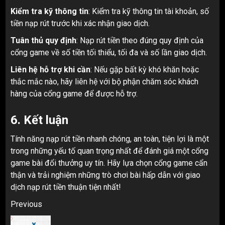
Kiểm tra kỹ thông tin
: Kiểm tra kỹ thông tin tài khoản, số
tiền nạp rút trước khi xác nhận giao dịch.
Tuân thủ quy định
: Nạp rút tiền theo đúng quy định của
cổng game về số tiền tối thiểu, tối đa và số lần giao dịch.
Liên hệ hỗ trợ khi cần
: Nếu gặp bất kỳ khó khăn hoặc
thắc mắc nào, hãy liên hệ với bộ phận chăm sóc khách
hàng của cổng game để được hỗ trợ.
6. Kết luận
Tính năng nạp rút tiền nhanh chóng, an toàn, tiện lợi là một
trong những yếu tố quan trọng nhất để đánh giá một cổng
game bài đổi thưởng uy tín. Hãy lựa chọn cổng game cẩn
thận và trải nghiệm những trò chơi bài hấp dẫn với giao
dịch nạp rút tiền thuận tiện nhất!
Post
Previous