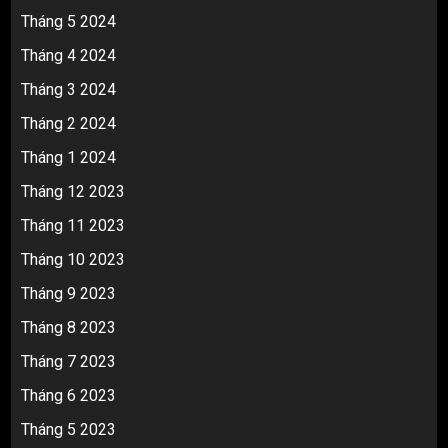
Tháng 5 2024
Tháng 4 2024
Tháng 3 2024
Tháng 2 2024
Tháng 1 2024
Tháng 12 2023
Tháng 11 2023
Tháng 10 2023
Tháng 9 2023
Tháng 8 2023
Tháng 7 2023
Tháng 6 2023
Tháng 5 2023