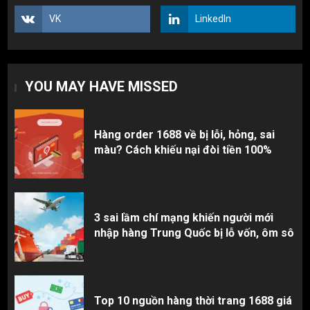
3 sai lầm chí mạng khiến người mới
VK
LinkedIn
nhập hàng Trung Quốc bị lỗ vốn, ôm sô
2
YOU MAY HAVE MISSED
Top 10 nguồn hàng thời trang 1688 giá
rẻ giật mình cho dân buôn mới
3
Hàng order 1688 về bị lỗi, hỏng, sai
màu? Cách khiếu nại đòi tiền 100%
3 sai lầm chí mạng khiến người mới
nhập hàng Trung Quốc bị lỗ vốn, ôm sô
Top 10 nguồn hàng thời trang 1688 giá