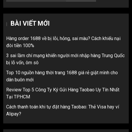
BÀI VIẾT MỚI
Hàng order 1688 về bị lỗi, hỏng, sai màu? Cách khiếu nại
đòi tiền 100%
3 sai lầm chí mạng khiến người mới nhập hàng Trung Quốc
bị lỗ vốn, ôm sô
Top 10 nguồn hàng thời trang 1688 giá rẻ giật mình cho
dân buôn mới
Review Top 5 Công Ty Ký Gửi Hàng Taobao Uy Tín Nhất
Tại TP.HCM
Cách thanh toán khi tự đặt hàng Taobao: Thẻ Visa hay ví
Alipay?