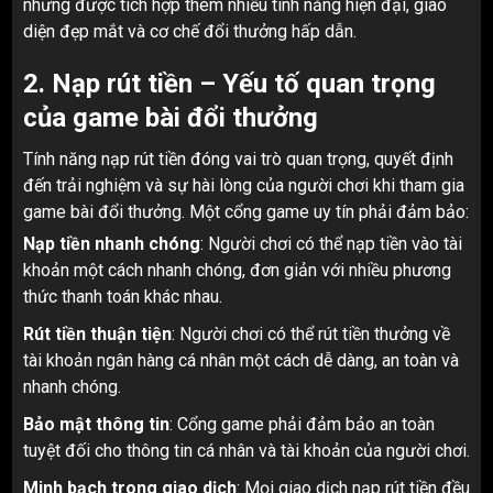
nhưng được tích hợp thêm nhiều tính năng hiện đại, giao
diện đẹp mắt và cơ chế đổi thưởng hấp dẫn.
2. Nạp rút tiền – Yếu tố quan trọng
của game bài đổi thưởng
Tính năng nạp rút tiền đóng vai trò quan trọng, quyết định
đến trải nghiệm và sự hài lòng của người chơi khi tham gia
game bài đổi thưởng. Một cổng game uy tín phải đảm bảo:
Nạp tiền nhanh chóng
: Người chơi có thể nạp tiền vào tài
khoản một cách nhanh chóng, đơn giản với nhiều phương
thức thanh toán khác nhau.
Rút tiền thuận tiện
: Người chơi có thể rút tiền thưởng về
tài khoản ngân hàng cá nhân một cách dễ dàng, an toàn và
nhanh chóng.
Bảo mật thông tin
: Cổng game phải đảm bảo an toàn
tuyệt đối cho thông tin cá nhân và tài khoản của người chơi.
Minh bạch trong giao dịch
: Mọi giao dịch nạp rút tiền đều