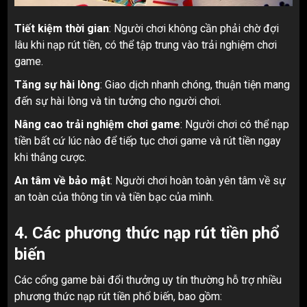
Tiết kiệm thời gian
: Người chơi không cần phải chờ đợi
lâu khi nạp rút tiền, có thể tập trung vào trải nghiệm chơi
game.
Tăng sự hài lòng
: Giao dịch nhanh chóng, thuận tiện mang
đến sự hài lòng và tin tưởng cho người chơi.
Nâng cao trải nghiệm chơi game
: Người chơi có thể nạp
tiền bất cứ lúc nào để tiếp tục chơi game và rút tiền ngay
khi thắng cược.
An tâm về bảo mật
: Người chơi hoàn toàn yên tâm về sự
an toàn của thông tin và tiền bạc của mình.
4. Các phương thức nạp rút tiền phổ
biến
Các cổng game bài đổi thưởng uy tín thường hỗ trợ nhiều
phương thức nạp rút tiền phổ biến, bao gồm: