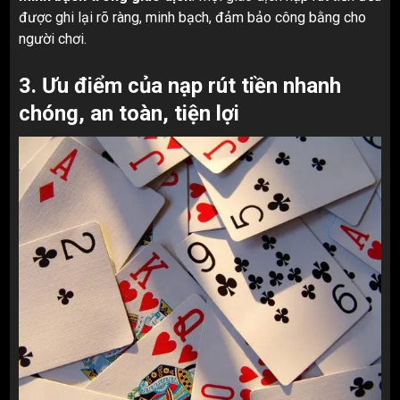
được ghi lại rõ ràng, minh bạch, đảm bảo công bằng cho
người chơi.
3. Ưu điểm của nạp rút tiền nhanh
chóng, an toàn, tiện lợi