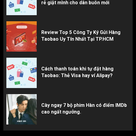
rẻ giật mình cho dân buôn mới
Review Top 5 Công Ty Ký Gửi Hàng
Taobao Uy Tín Nhất Tại TP.HCM
Cách thanh toán khi tự đặt hàng
Taobao: Thẻ Visa hay ví Alipay?
Cày ngay 7 bộ phim Hàn có điểm IMDb
cao ngất ngưởng.