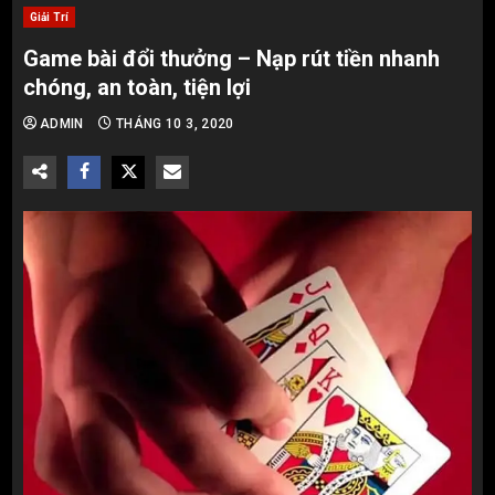
Giải Trí
Game bài đổi thưởng – Nạp rút tiền nhanh
chóng, an toàn, tiện lợi
ADMIN
THÁNG 10 3, 2020