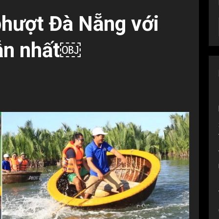
phượt Đà Nẵng với
ẫn nhất￼