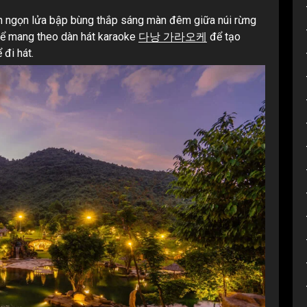
n ngọn lửa bập bùng thắp sáng màn đêm giữa núi rừng
thể mang theo dàn hát karaoke
다낭 가라오케
để tạo
 đi hát.