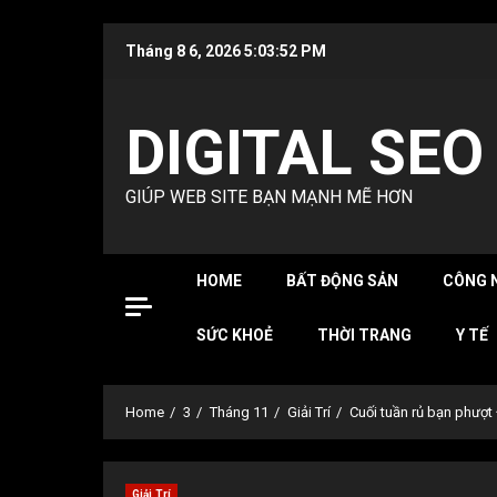
Skip
Tháng 8 6, 2026
5:03:54 PM
to
content
DIGITAL SEO
GIÚP WEB SITE BẠN MẠNH MẼ HƠN
HOME
BẤT ĐỘNG SẢN
CÔNG 
SỨC KHOẺ
THỜI TRANG
Y TẾ
Home
3
Tháng 11
Giải Trí
Cuối tuần rủ bạn phượ
Giải Trí