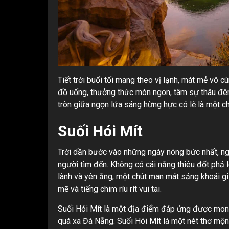
Tiết trời buổi tối mang theo vị lạnh, mát mẻ vô
đồ uống, thưởng thức món ngon, tâm sự thâu đêm
tròn giữa ngọn lửa sáng hừng hực có lẽ là một c
Suối Hói Mít
Trời dần bước vào những ngày nóng bức nhất, ngo
người tìm đến. Không có cái nắng thiêu đốt phả 
lành và yên ắng, một chút man mát sảng khoái g
mẽ và tiếng chim ríu rít vui tai.
Suối Hói Mít là một địa điểm đáp ứng được mong
quá xa Đà Nẵng. Suối Hói Mít là một nét thơ mộn