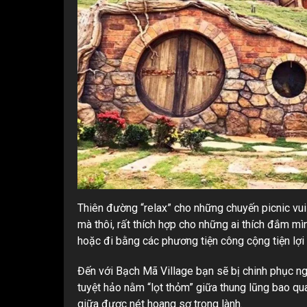
Thiên đường “relax” cho những chuyến picnic vu
mà thôi, rất thích hợp cho những ai thích đắm mìn
hoặc đi bằng các phương tiện công cộng tiện lợi 
Đến với Bạch Mã Village bạn sẽ bị chinh phục ngay
tuyệt hảo nằm “lọt thỏm” giữa thung lũng bao qu
giữa được nét hoang sơ trong lành.