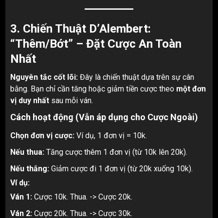
3. Chiến Thuật D’Alembert:
“Thêm/Bớt” – Đặt Cược An Toàn
Nhất
Nguyên tắc cốt lõi:
Đây là chiến thuật dựa trên sự cân
bằng. Bạn chỉ cần tăng hoặc giảm tiền cược theo
một đơn
vị duy nhất
sau mỗi ván.
Cách hoạt động (Vẫn áp dụng cho Cược Ngoài)
Chọn đơn vị cược:
Ví dụ, 1 đơn vị = 10k.
Nếu thua:
Tăng cược thêm 1 đơn vị (từ 10k lên 20k).
Nếu thắng:
Giảm cược đi 1 đơn vị (từ 20k xuống 10k).
Ví dụ:
Ván 1:
Cược 10k. Thua. -> Cược 20k.
Ván 2:
Cược 20k. Thua. -> Cược 30k.