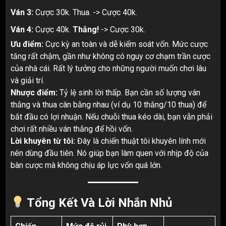
Ván 3:
Cược 30k. Thua. -> Cược 40k.
Ván 4:
Cược 40k.
Thắng!
-> Cược 30k.
Ưu điểm:
Cực kỳ an toàn và dễ kiểm soát vốn. Mức cược
tăng rất chậm, gần như không có nguy cơ chạm trần cược
của nhà cái. Rất lý tưởng cho những người muốn chơi lâu
và giải trí.
Nhược điểm:
Tỷ lệ sinh lời thấp. Bạn cần số lượng ván
thắng và thua cân bằng nhau (ví dụ 10 thắng/10 thua) để
bắt đầu có lợi nhuận. Nếu chuỗi thua kéo dài, bạn vẫn phải
chơi rất nhiều ván thắng để hồi vốn.
Lời khuyên từ tôi:
Đây là chiến thuật tôi khuyên lính mới
nên dùng đầu tiên. Nó giúp bạn làm quen với nhịp độ của
bàn cược mà không chịu áp lực vốn quá lớn.
Tổng Kết Và Lời Nhắn Nhủ