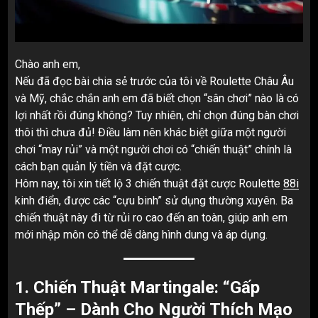
Chào anh em,
Nếu đã đọc bài chia sẻ trước của tôi về Roulette Châu Âu
và Mỹ, chắc chắn anh em đã biết chọn “sân chơi” nào là có
lợi nhất rồi đúng không? Tuy nhiên, chỉ chọn đúng bàn chơi
thôi thì chưa đủ! Điều làm nên khác biệt giữa một người
chơi “may rủi” và một người chơi có “chiến thuật” chính là
cách bạn quản lý tiền và đặt cược.
Hôm nay, tôi xin tiết lộ 3 chiến thuật đặt cược Roulette
88i
kinh điển, được các “cựu binh” sử dụng thường xuyên. Ba
chiến thuật này đi từ rủi ro cao đến an toàn, giúp anh em
mới nhập môn có thể dễ dàng hình dung và áp dụng.
1. Chiến Thuật Martingale: “Gấp
Thếp” – Dành Cho Người Thích Mạo