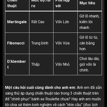
Chiến
Mức độ rủi
Phù hợp
Mục tiêu
thuật
ro
với
Gỡ lỗ nhanh,
Martingale
Rất Cao
Vốn Lớn
kiếm lời
nhanh.
Gỡ lỗ từ từ,
Fibonacci
Trung bình
Vốn Vừa
cân bằng
hơn.
Chơi lâu dài,
D’Alember
Thấp
Vốn Nhỏ
giữ vốn là
t
chính.
Một câu hỏi cuối cùng dành cho anh em:
Anh em đã sẵn
sàng thử áp dụng chiến thuật nào trong 3 chiến thuật trên
để “chinh phục” bánh xe Roulette chưa? Hay anh em muốn
tôi chia sẻ thêm kinh nghiệm về cách “nhìn cầu” (đọc lịch