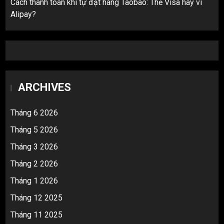
Cách thanh toán khi tự đặt hàng Taobao: Thẻ Visa hay ví
Alipay?
ARCHIVES
Tháng 6 2026
Tháng 5 2026
Tháng 3 2026
Tháng 2 2026
Tháng 1 2026
Tháng 12 2025
Tháng 11 2025