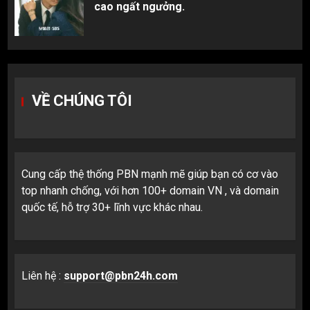
cao ngất ngưởng.
VỀ CHÚNG TÔI
Cung cấp thệ thống PBN mạnh mẽ giúp bạn có cơ vào
top nhanh chống, với hơn 100+ domain VN , và domain
quốc tế, hỗ trợ 30+ lĩnh vực khác nhau.
Liên hệ :
support@pbn24h.com