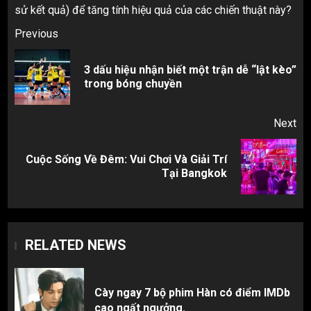
sử kết quả) để tăng tính hiệu quả của các chiến thuật này?
Post
Previous
navigation
3 dấu hiệu nhận biết một trận dễ “lật kèo”
Pr
trong bóng chuyền
pos
Next
Cuộc Sống Về Đêm: Vui Chơi Và Giải Trí
Next
Tại Bangkok
post:
RELATED NEWS
Cày ngay 7 bộ phim Hàn có điểm IMDb
cao ngất ngưởng.