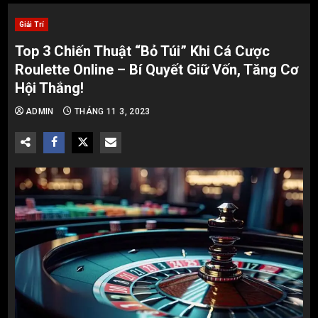
Giải Trí
Top 3 Chiến Thuật “Bỏ Túi” Khi Cá Cược
Roulette Online – Bí Quyết Giữ Vốn, Tăng Cơ
Hội Thắng!
ADMIN
THÁNG 11 3, 2023