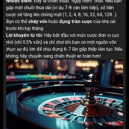
Nhược điểm:
Đây là chiến thuật “nguy hiểm” nhất. Nếu bạn
gặp một chuỗi thua dài (ví dụ 7-8 ván liên tiếp), số tiền
cược sẽ tăng lên chóng mặt (1, 2, 4, 8, 16, 32, 64, 128…).
Bạn có thể
cháy vốn
hoặc
đụng trần cược
của nhà cái
trước khi kịp thắng.
Lời khuyên từ tôi:
Hãy bắt đầu với mức cược đơn vị cực
nhỏ (chỉ 0.5% vốn) và chỉ chơi khi bạn có một nguồn vốn
thực sự
đủ lớn để chịu đựng 6-7 lần gấp thếp liên tục. Nếu
không, hãy chuyển sang chiến thuật an toàn hơn!