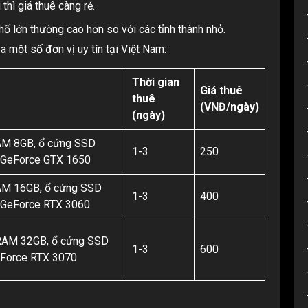
thì giá thuê càng rẻ.
hố lớn thường cao hơn so với các tỉnh thành nhỏ.
a một số đơn vị uy tín tại Việt Nam:
Thời gian
Giá thuê
thuê
(VNĐ/ngày)
(ngày)
RAM 8GB, ổ cứng SSD
1-3
250
 GeForce GTX 1650
RAM 16GB, ổ cứng SSD
1-3
400
 GeForce RTX 3060
RAM 32GB, ổ cứng SSD
1-3
600
eForce RTX 3070