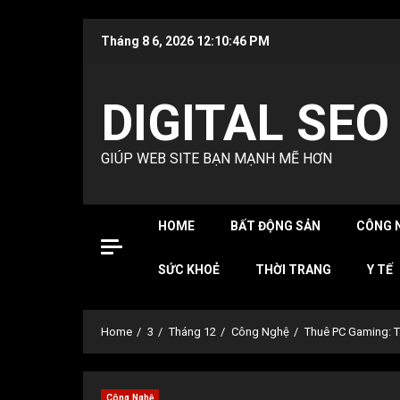
Skip
Tháng 8 6, 2026
12:10:47 PM
to
content
DIGITAL SEO
GIÚP WEB SITE BẠN MẠNH MẼ HƠN
HOME
BẤT ĐỘNG SẢN
CÔNG 
SỨC KHOẺ
THỜI TRANG
Y TẾ
Home
3
Tháng 12
Công Nghệ
Thuê PC Gaming: 
Công Nghệ