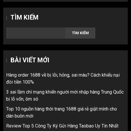
TÌM KIẾM
TÌM KIẾM
BÀI VIẾT MỚI
Hàng order 1688 về bị lỗi, hỏng, sai màu? Cách khiếu nại
đòi tiền 100%
3 sai lầm chí mạng khiến người mới nhập hàng Trung Quốc
bị lỗ vốn, ôm sô
Top 10 nguồn hàng thời trang 1688 giá rẻ giật mình cho
dân buôn mới
Review Top 5 Công Ty Ký Gửi Hàng Taobao Uy Tín Nhất