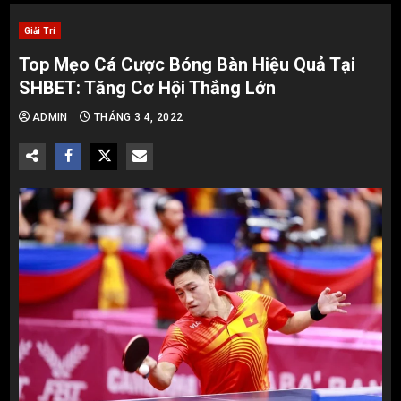
Giải Trí
Top Mẹo Cá Cược Bóng Bàn Hiệu Quả Tại
SHBET: Tăng Cơ Hội Thắng Lớn
ADMIN
THÁNG 3 4, 2022