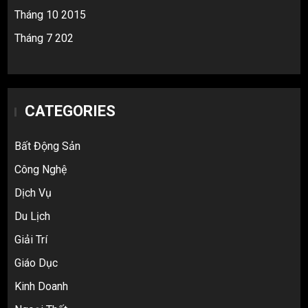
Tháng 10 2015
Tháng 7 202
CATEGORIES
Bất Động Sản
Công Nghệ
Dịch Vụ
Du Lịch
Giải Trí
Top 10 nguồn hàng thời trang 1688 giá
Giáo Dục
rẻ giật mình cho dân buôn mới
3
Kinh Doanh