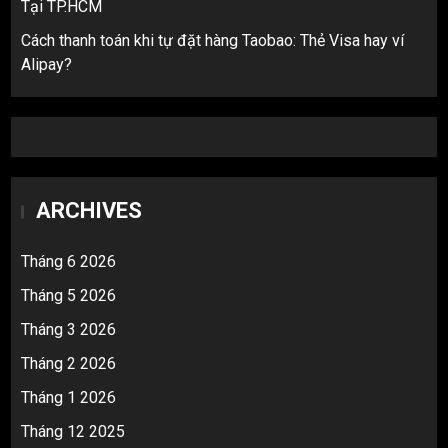
Tại TP.HCM
Cách thanh toán khi tự đặt hàng Taobao: Thẻ Visa hay ví
Alipay?
ARCHIVES
Tháng 6 2026
Tháng 5 2026
Tháng 3 2026
Tháng 2 2026
Tháng 1 2026
Tháng 12 2025