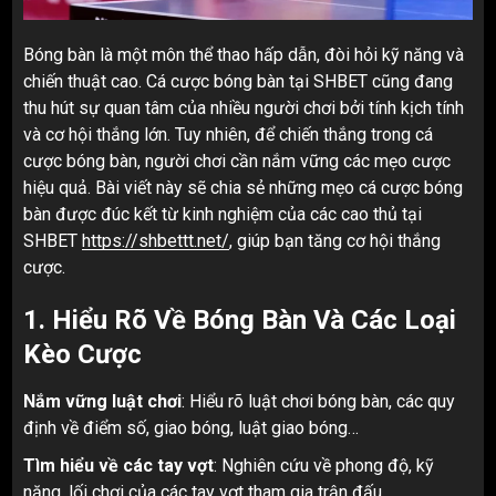
Bóng bàn là một môn thể thao hấp dẫn, đòi hỏi kỹ năng và
chiến thuật cao. Cá cược bóng bàn tại SHBET cũng đang
thu hút sự quan tâm của nhiều người chơi bởi tính kịch tính
và cơ hội thắng lớn. Tuy nhiên, để chiến thắng trong cá
cược bóng bàn, người chơi cần nắm vững các mẹo cược
hiệu quả. Bài viết này sẽ chia sẻ những mẹo cá cược bóng
bàn được đúc kết từ kinh nghiệm của các cao thủ tại
SHBET
https://shbettt.net/
, giúp bạn tăng cơ hội thắng
cược.
1. Hiểu Rõ Về Bóng Bàn Và Các Loại
Kèo Cược
Nắm vững luật chơi
: Hiểu rõ luật chơi bóng bàn, các quy
định về điểm số, giao bóng, luật giao bóng…
Tìm hiểu về các tay vợt
: Nghiên cứu về phong độ, kỹ
năng, lối chơi của các tay vợt tham gia trận đấu.