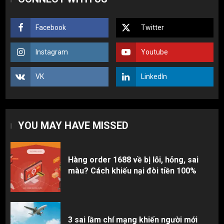
màu? Cách khiếu nại đòi tiền 100%
1
Facebook
Twitter
3 sai lầm chí mạng khiến người mới
Instagram
Youtube
nhập hàng Trung Quốc bị lỗ vốn, ôm sô
2
VK
LinkedIn
Top 10 nguồn hàng thời trang 1688 giá
rẻ giật mình cho dân buôn mới
YOU MAY HAVE MISSED
3
Hàng order 1688 về bị lỗi, hỏng, sai
màu? Cách khiếu nại đòi tiền 100%
3 sai lầm chí mạng khiến người mới