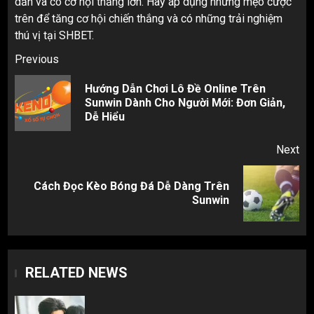
dẫn và có cơ hội thắng lớn. Hãy áp dụng những mẹo cược
trên để tăng cơ hội chiến thắng và có những trải nghiệm
thú vị tại SHBET.
Post
Previous
navigation
Hướng Dẫn Chơi Lô Đề Online Trên
Pr
Sunwin Dành Cho Người Mới: Đơn Giản,
pos
Dễ Hiểu
Next
Cách Đọc Kèo Bóng Đá Dễ Dàng Trên
Next
Sunwin
post:
RELATED NEWS