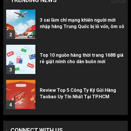
Top 10 nguồn hàng thời trang 1688 giá
rẻ giật mình cho dân buôn mới
3
Review Top 5 Công Ty Ký Gửi Hàng
Taobao Uy Tín Nhất Tại TP.HCM
4
Cách thanh toán khi tự đặt hàng
Taobao: Thẻ Visa hay ví Alipay?
5
Hàng order 1688 về bị lỗi, hỏng, sai
CONNECT WITH US