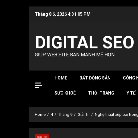
Skip
Tháng 8 6, 2026
4:31:06 PM
to
content
DIGITAL SEO
GIÚP WEB SITE BẠN MẠNH MẼ HƠN
HOME
BẤT ĐỘNG SẢN
CÔNG 
SỨC KHOẺ
THỜI TRANG
Y TẾ
Home
4
Tháng 9
Giải Trí
Nghệ thuật xếp bài tron
Giải Trí