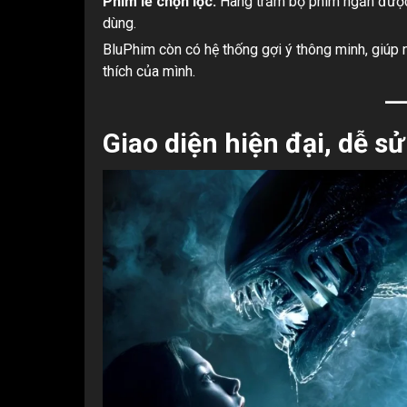
Phim lẻ chọn lọc:
Hàng trăm bộ phim ngắn được 
dùng.
BluPhim còn có hệ thống gợi ý thông minh, giúp
thích của mình.
Giao diện hiện đại, dễ s