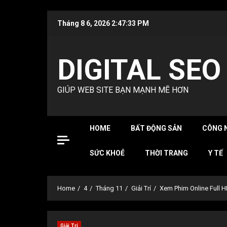
Skip
Tháng 8 6, 2026
2:47:34 PM
to
content
DIGITAL SEO
GIÚP WEB SITE BẠN MẠNH MẼ HƠN
HOME
BẤT ĐỘNG SẢN
CÔNG 
SỨC KHOẺ
THỜI TRANG
Y TẾ
Home
4
Tháng 11
Giải Trí
Xem Phim Online Full 
Giải Trí