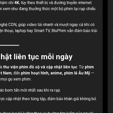
 thậm chí
4K
, tùy theo thiết bị và đường truyền internet.
i xem như đang thưởng thức một bộ phim tại rạp chiếu
nghệ CDN, giúp video tải nhanh và mượt ngay cả khi có
iện thoại, laptop hay Smart TV, BluPhim vẫn đảm bảo trải
hật liên tục mỗi ngày
là
thư viện phim đồ sộ và cập nhật liên tục
. Từ
phim
ệt Nam
, đến
phim hoạt hình, anime, phim lẻ Âu Mỹ
—
 mọi gu xem phim.
ác bom tấn mới nhất sau khi ra rạp.
được cập nhật theo từng tập, đảm bảo khán giả không bỏ