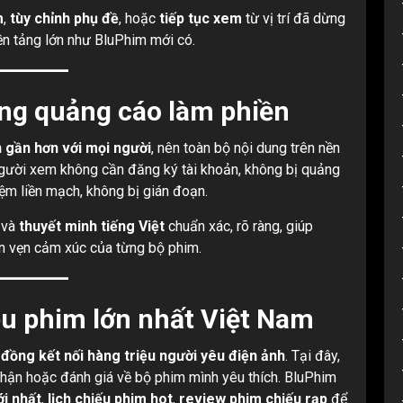
m
,
tùy chỉnh phụ đề
, hoặc
tiếp tục xem
từ vị trí đã dừng
nền tảng lớn như BluPhim mới có.
ng quảng cáo làm phiền
 gần hơn với mọi người
, nên toàn bộ nội dung trên nền
Người xem không cần đăng ký tài khoản, không bị quảng
iệm liền mạch, không bị gián đoạn.
và
thuyết minh tiếng Việt
chuẩn xác, rõ ràng, giúp
n vẹn cảm xúc của từng bộ phim.
u phim lớn nhất Việt Nam
đồng kết nối hàng triệu người yêu điện ảnh
. Tại đây,
 nhận hoặc đánh giá về bộ phim mình yêu thích. BluPhim
ới nhất
,
lịch chiếu phim hot
,
review phim chiếu rạp
để