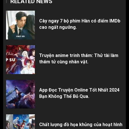
RELATED NEWS
Cày ngay 7 bộ phim Hàn có điểm IMDb
cao ngất ngưởng.
Truyện anime trinh thám: Thử tài làm
thám tử cùng nhân vật.
App Đọc Truyện Online Tốt Nhất 2024
Bạn Không Thể Bỏ Qua.
Chất lượng đồ họa khủng của hoạt hình