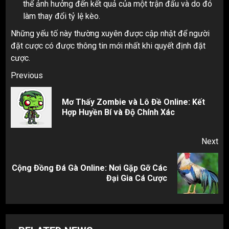
thể ảnh hưởng đến kết quả của một trận đấu và do đó
làm thay đổi tỷ lệ kèo.
Những yếu tố này thường xuyên được cập nhật để người
đặt cược có được thông tin mới nhất khi quyết định đặt
cược.
Post
Previous
navigation
Mơ Thấy Zombie và Lô Đề Online: Kết
Pr
Hợp Huyền Bí và Độ Chính Xác
pos
Next
Cộng Đồng Đá Gà Online: Nơi Gặp Gỡ Các
Next
Đại Gia Cá Cược
post: