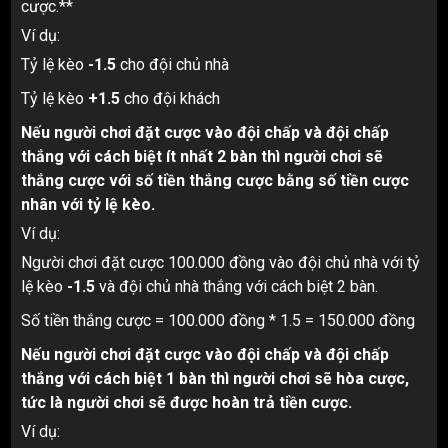
cược.**
Ví dụ:
Tỷ lệ kèo
-1.5
cho đội chủ nhà
Tỷ lệ kèo
+1.5
cho đội khách
Nếu người chơi đặt cược vào đội chấp và đội chấp
thắng với cách biệt ít nhất 2 bàn thì người chơi sẽ
thắng cược với số tiền thắng cược bằng số tiền cược
nhân với tỷ lệ kèo.
Ví dụ:
Người chơi đặt cược 100.000 đồng vào đội chủ nhà với tỷ
lệ kèo
-1.5
và đội chủ nhà thắng với cách biệt 2 bàn.
Số tiền thắng cược = 100.000 đồng * 1.5 = 150.000 đồng
Nếu người chơi đặt cược vào đội chấp và đội chấp
thắng với cách biệt 1 bàn thì người chơi sẽ hòa cược,
tức là người chơi sẽ được hoàn trả tiền cược.
Ví dụ: