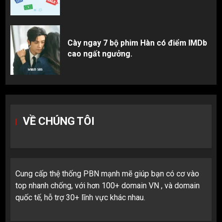
Cày ngay 7 bộ phim Hàn có điểm IMDb
cao ngất ngưởng.
VỀ CHÚNG TÔI
Cung cấp thệ thống PBN mạnh mẽ giúp bạn có cơ vào
top nhanh chống, với hơn 100+ domain VN , và domain
quốc tế, hỗ trợ 30+ lĩnh vực khác nhau.