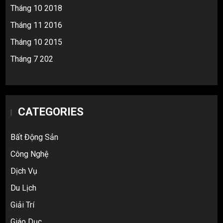
Tháng 10 2018
Tháng 11 2016
Tháng 10 2015
Tháng 7 202
CATEGORIES
Bất Động Sản
Công Nghệ
Dịch Vụ
Du Lịch
Giải Trí
Top 10 nguồn hàng thời trang 1688 giá
Giáo Dục