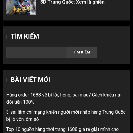
3D Trung Quốc: Xem là ghiền
TÌM KIẾM
TÌM KIẾM
BÀI VIẾT MỚI
Hàng order 1688 về bị lỗi, hỏng, sai màu? Cách khiếu nại
đòi tiền 100%
3 sai lầm chí mạng khiến người mới nhập hàng Trung Quốc
bị lỗ vốn, ôm sô
Top 10 nguồn hàng thời trang 1688 giá rẻ giật mình cho