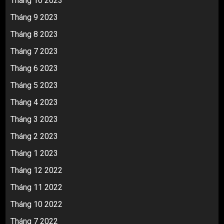
Tháng 10 2023
Tháng 9 2023
Tháng 8 2023
Tháng 7 2023
Tháng 6 2023
Tháng 5 2023
Tháng 4 2023
Tháng 3 2023
Tháng 2 2023
Tháng 1 2023
Tháng 12 2022
Tháng 11 2022
Tháng 10 2022
Tháng 7 2022