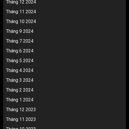
Tháng 12 2024
Tháng 11 2024
Tháng 10 2024
Tháng 9 2024
Tháng 7 2024
Tháng 6 2024
Tháng 5 2024
Tháng 4 2024
Tháng 3 2024
Tháng 2 2024
Tháng 1 2024
Tháng 12 2023
Tháng 11 2023