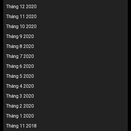
Tháng 12 2020
Tháng 11 2020
Tháng 10 2020
Tháng 9 2020
Tháng 8 2020
Tháng 7 2020
Tháng 6 2020
Tháng 5 2020
Tháng 4 2020
Tháng 3 2020
Tháng 2 2020
Tháng 1 2020
Tháng 11 2018