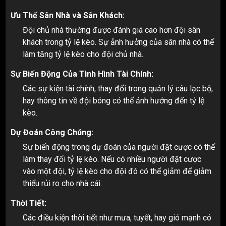
Ưu Thế Sân Nhà và Sân Khách:
Đội chủ nhà thường được đánh giá cao hơn đội sân
khách trong tỷ lệ kèo. Sự ảnh hưởng của sân nhà có thể
làm tăng tỷ lệ kèo cho đội chủ nhà.
Sự Biến Động Của Tình Hình Tài Chính:
Các sự kiện tài chính, thay đổi trong quản lý câu lạc bộ,
hay thông tin về đội bóng có thể ảnh hưởng đến tỷ lệ
kèo.
Dự Đoán Công Chúng:
Sự biến động trong dự đoán của người đặt cược có thể
làm thay đổi tỷ lệ kèo. Nếu có nhiều người đặt cược
vào một đội, tỷ lệ kèo cho đội đó có thể giảm để giảm
thiểu rủi ro cho nhà cái.
Thời Tiết:
Các điều kiện thời tiết như mưa, tuyết, hay gió mạnh có