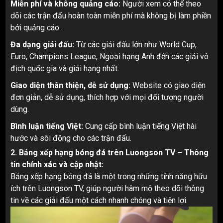
Miễn phí và không quảng cáo:
Người xem có thể theo
dõi các trận đấu hoàn toàn miễn phí mà không bị làm phiền
bởi quảng cáo.
Đa dạng giải đấu:
Từ các giải đấu lớn như World Cup,
Euro, Champions League, Ngoại hạng Anh đến các giải vô
địch quốc gia và giải hạng nhất.
Giao diện thân thiện, dễ sử dụng:
Website có giao diện
đơn giản, dễ sử dụng, thích hợp với mọi đối tượng người
dùng.
Bình luận tiếng Việt:
Cung cấp bình luận tiếng Việt hài
hước và sôi động cho các trận đấu.
2. Bảng xếp hạng bóng đá trên Luongson TV – Thông
tin chính xác và cập nhật:
Bảng xếp hạng bóng đá là một trong những tính năng hữu
ích trên Luongson TV, giúp người hâm mộ theo dõi thông
tin về các giải đấu một cách nhanh chóng và tiện lợi.