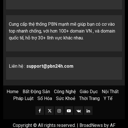
Cung cấp thệ thống PBN mạnh mẽ giúp bạn có cơ vào
top nhanh chống, với hơn 100+ domain VN , và domain
quốc tế, hỗ trợ 30+ lĩnh vực khác nhau.
Liên hệ :
support@pbn24h.com
Home
Bất Động Sản
Công Nghệ
Giáo Dục
Nội Thất
Pháp Luật
Số Hóa
Sức Khoẻ
Thời Trang
Y Tế
Facebook
Twitter
Instagram
Youtube
VK
LinkedIn
Copyright © All rights reserved.
|
BroadNews
by AF