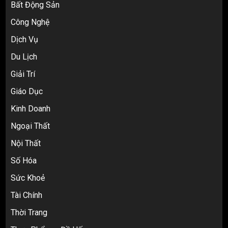
Bất Động Sản
Công Nghệ
Dịch Vụ
Du Lịch
Giải Trí
Top 10 nguồn hàng thời trang 1688 giá
Giáo Dục
rẻ giật mình cho dân buôn mới
Kinh Doanh
3
Ngoại Thất
Nội Thất
Review Top 5 Công Ty Ký Gửi Hàng
Taobao Uy Tín Nhất Tại TP.HCM
Số Hóa
4
Sức Khoẻ
Tài Chính
Cách thanh toán khi tự đặt hàng
Thời Trang
Taobao: Thẻ Visa hay ví Alipay?