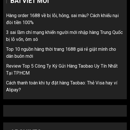
BÀI VIẾT MỚI
Hàng order 1688 về bị lỗi, hỏng, sai màu? Cách khiếu nại
đòi tiền 100%
3 sai lầm chí mạng khiến người mới nhập hàng Trung Quốc
bị lỗ vốn, ôm sô
Top 10 nguồn hàng thời trang 1688 giá rẻ giật mình cho
dân buôn mới
Review Top 5 Công Ty Ký Gửi Hàng Taobao Uy Tín Nhất
Tại TP.HCM
Cách thanh toán khi tự đặt hàng Taobao: Thẻ Visa hay ví
Alipay?