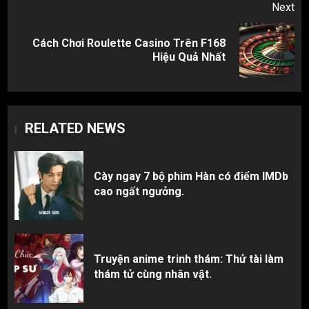
Next
Cách Chơi Roulette Casino Trên F168
Next
Hiệu Quả Nhất
post:
RELATED NEWS
Cày ngay 7 bộ phim Hàn có điểm IMDb
cao ngất ngưởng.
Truyện anime trinh thám: Thử tài làm
thám tử cùng nhân vật.