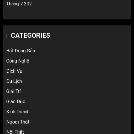
Tháng 7 202
CATEGORIES
Bất Động Sản
Công Nghệ
Dịch Vụ
Du Lịch
Giải Trí
Top 10 nguồn hàng thời trang 1688 giá
Giáo Dục
rẻ giật mình cho dân buôn mới
3
Kinh Doanh
Ngoại Thất
Nội Thất
Review Top 5 Công Ty Ký Gửi Hàng