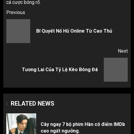
cá cược bóng rổ.
Post
Previous
navigation
Pr
Bí Quyết Nổ Hũ Online Từ Cao Thủ
pos
Next
Next
Tương Lai Của Tỷ Lệ Kèo Bóng Đá
post:
RELATED NEWS
Cày ngay 7 bộ phim Hàn có điểm IMDb
cao ngất ngưởng.