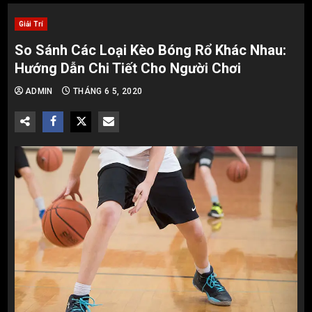
Giải Trí
So Sánh Các Loại Kèo Bóng Rổ Khác Nhau:
Hướng Dẫn Chi Tiết Cho Người Chơi
ADMIN
THÁNG 6 5, 2020