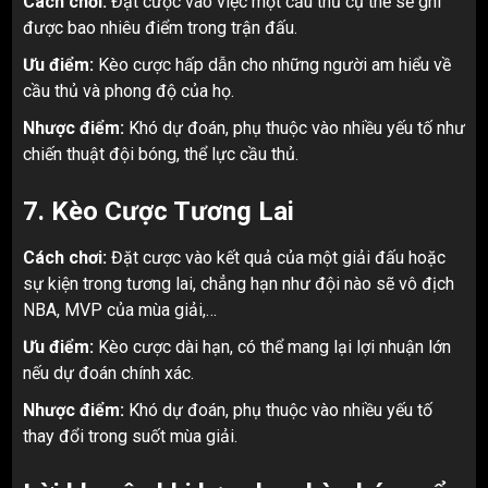
Cách chơi:
Đặt cược vào việc một cầu thủ cụ thể sẽ ghi
được bao nhiêu điểm trong trận đấu.
Ưu điểm:
Kèo cược hấp dẫn cho những người am hiểu về
cầu thủ và phong độ của họ.
Nhược điểm:
Khó dự đoán, phụ thuộc vào nhiều yếu tố như
chiến thuật đội bóng, thể lực cầu thủ.
7. Kèo Cược Tương Lai
Cách chơi:
Đặt cược vào kết quả của một giải đấu hoặc
sự kiện trong tương lai, chẳng hạn như đội nào sẽ vô địch
NBA, MVP của mùa giải,…
Ưu điểm:
Kèo cược dài hạn, có thể mang lại lợi nhuận lớn
nếu dự đoán chính xác.
Nhược điểm:
Khó dự đoán, phụ thuộc vào nhiều yếu tố
thay đổi trong suốt mùa giải.