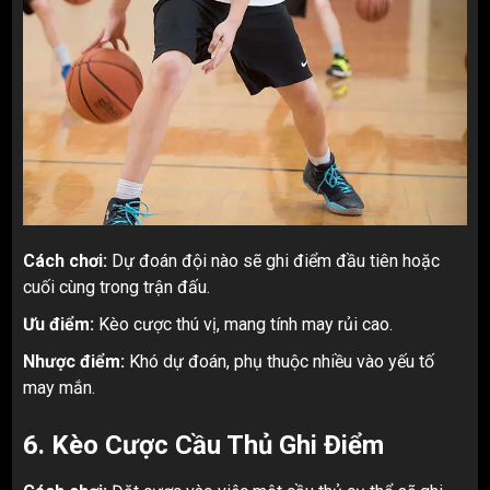
Cách chơi:
Dự đoán đội nào sẽ ghi điểm đầu tiên hoặc
cuối cùng trong trận đấu.
Ưu điểm:
Kèo cược thú vị, mang tính may rủi cao.
Nhược điểm:
Khó dự đoán, phụ thuộc nhiều vào yếu tố
may mắn.
6. Kèo Cược Cầu Thủ Ghi Điểm