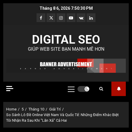
Skip
Tháng 8 6, 2026
7:50:30 PM
to
Facebook
Twitter
Instagram
Youtube
VK
LinkedIn
content
DIGITAL SEO
GIÚP WEB SITE BẠN MẠNH MẼ HƠN
Primary
Menu
Home
5
Tháng 10
Giải Trí
So Sánh Lô Đề Online Việt Nam Và Quốc Tế: Những Điểm Khác Biệt
Tôi Nhận Ra Sau Khi “Lăn Xả” Cả Hai