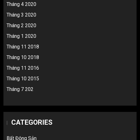
Tháng 4 2020
Tháng 3 2020
Tháng 2 2020
Tháng 1 2020
Tháng 11 2018
Tháng 10 2018
Tháng 11 2016
Tháng 10 2015
Tháng 7 202
CATEGORIES
Bất Động Sản