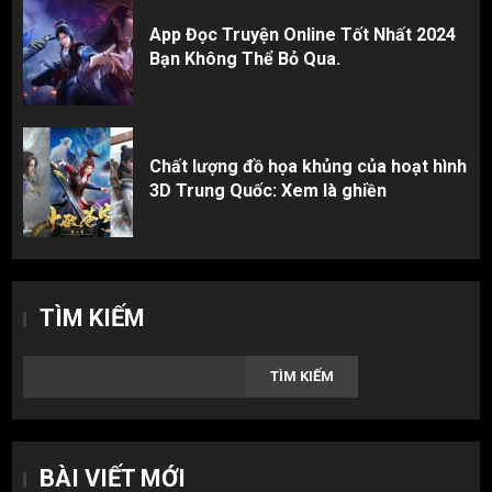
App Đọc Truyện Online Tốt Nhất 2024
Bạn Không Thể Bỏ Qua.
Chất lượng đồ họa khủng của hoạt hình
3D Trung Quốc: Xem là ghiền
TÌM KIẾM
TÌM KIẾM
BÀI VIẾT MỚI