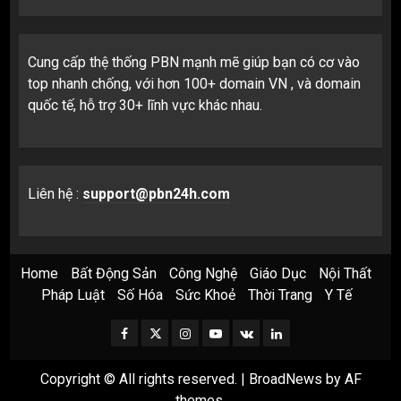
Cung cấp thệ thống PBN mạnh mẽ giúp bạn có cơ vào
top nhanh chống, với hơn 100+ domain VN , và domain
quốc tế, hỗ trợ 30+ lĩnh vực khác nhau.
Liên hệ :
support@pbn24h.com
Home
Bất Động Sản
Công Nghệ
Giáo Dục
Nội Thất
Pháp Luật
Số Hóa
Sức Khoẻ
Thời Trang
Y Tế
Facebook
Twitter
Instagram
Youtube
VK
LinkedIn
Copyright © All rights reserved.
|
BroadNews
by AF
themes.