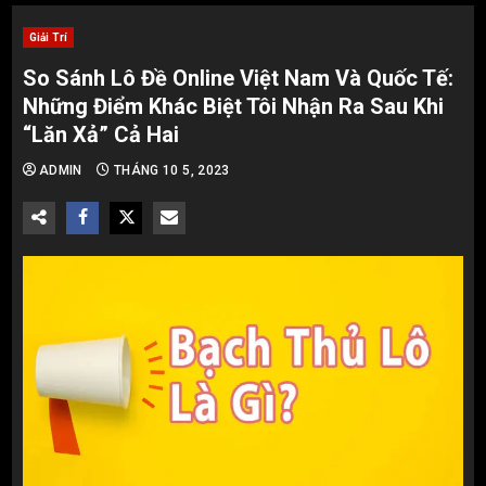
Giải Trí
So Sánh Lô Đề Online Việt Nam Và Quốc Tế:
Những Điểm Khác Biệt Tôi Nhận Ra Sau Khi
“Lăn Xả” Cả Hai
ADMIN
THÁNG 10 5, 2023