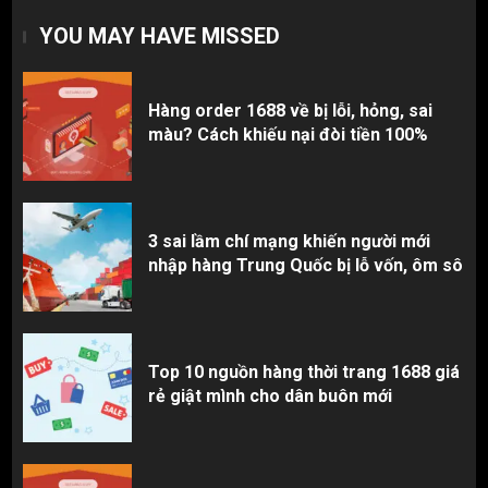
Top 10 nguồn hàng thời trang 1688 giá
rẻ giật mình cho dân buôn mới
YOU MAY HAVE MISSED
3
Hàng order 1688 về bị lỗi, hỏng, sai
màu? Cách khiếu nại đòi tiền 100%
3 sai lầm chí mạng khiến người mới
nhập hàng Trung Quốc bị lỗ vốn, ôm sô
Top 10 nguồn hàng thời trang 1688 giá
rẻ giật mình cho dân buôn mới