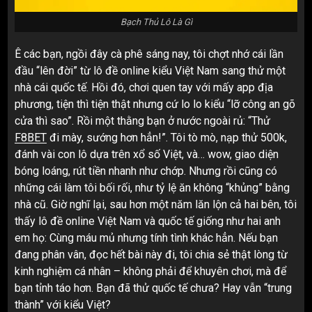
Bạch Thủ Lô Là Gì
Ê các bạn, ngồi đây cà phê sáng nay, tôi chợt nhớ cái lần
đầu “lên đời” từ lô đề online kiểu Việt Nam sang thử một
nhà cái quốc tế. Hồi đó, chơi quen tay với mấy app địa
phương, tiện thì tiện thật nhưng cứ lo lo kiểu “lỡ công an gõ
cửa thì sao”. Rồi một thằng bạn ở nước ngoài rủ: “Thử
F8BET
đi mày, sướng hơn hẳn!”. Tôi tò mò, nạp thử 500k,
đánh vài con lô dựa trên xổ số Việt, và… wow, giao diện
bóng loáng, rút tiền nhanh như chớp. Nhưng rồi cũng có
những cái làm tôi bối rối, như tỷ lệ ăn không “khủng” bằng
nhà cũ. Giờ nghĩ lại, sau hơn một năm lăn lộn cả hai bên, tôi
thấy lô đề online Việt Nam và quốc tế giống như hai anh
em họ: Cùng máu mủ nhưng tính tình khác hẳn. Nếu bạn
đang phân vân, đọc hết bài này đi, tôi chia sẻ thật lòng từ
kinh nghiệm cá nhân – không phải để khuyên chơi, mà để
bạn tỉnh táo hơn. Bạn đã thử quốc tế chưa? Hay vẫn “trung
thành” với kiểu Việt?