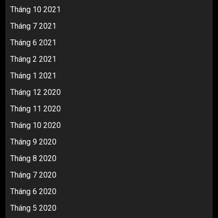
Tháng 10 2021
Tháng 7 2021
Tháng 6 2021
Tháng 2 2021
Tháng 1 2021
Tháng 12 2020
Tháng 11 2020
Tháng 10 2020
Tháng 9 2020
Tháng 8 2020
Tháng 7 2020
Tháng 6 2020
Tháng 5 2020