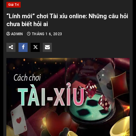
Giải Trí
“Lính mới” chơi Tài xỉu online: Những câu hỏi
chưa biết hỏi ai
ADMIN
THÁNG 1 6, 2023