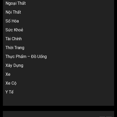
Ngoại Thất
Nội Thất
Review Top 5 Công Ty Ký Gửi Hàng
Taobao Uy Tín Nhất Tại TP.HCM
Số Hóa
4
Sức Khoẻ
Tài Chính
Cách thanh toán khi tự đặt hàng
Thời Trang
Taobao: Thẻ Visa hay ví Alipay?
Thực Phẩm – Đồ Uống
5
Xây Dựng
Xe
Hàng order 1688 về bị lỗi, hỏng, sai
màu? Cách khiếu nại đòi tiền 100%
Xe Cộ
1
Y Tế
3 sai lầm chí mạng khiến người mới
nhập hàng Trung Quốc bị lỗ vốn, ôm sô