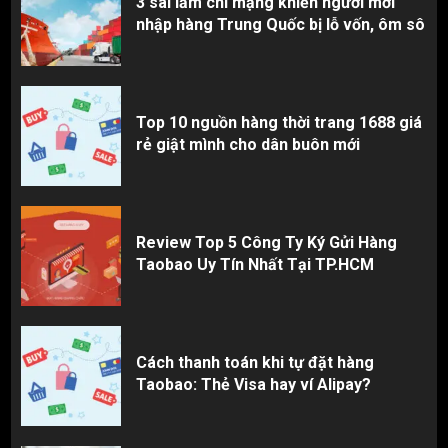
3 sai lầm chí mạng khiến người mới
nhập hàng Trung Quốc bị lỗ vốn, ôm sô
Top 10 nguồn hàng thời trang 1688 giá
rẻ giật mình cho dân buôn mới
Review Top 5 Công Ty Ký Gửi Hàng
Taobao Uy Tín Nhất Tại TP.HCM
Cách thanh toán khi tự đặt hàng
Taobao: Thẻ Visa hay ví Alipay?