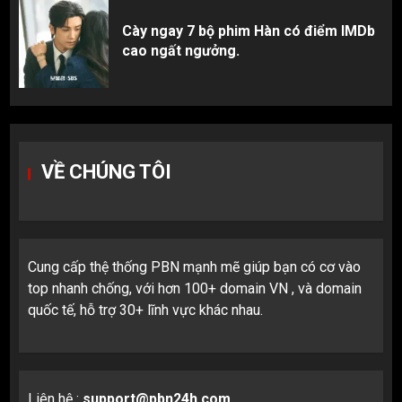
Cày ngay 7 bộ phim Hàn có điểm IMDb
cao ngất ngưởng.
VỀ CHÚNG TÔI
Cung cấp thệ thống PBN mạnh mẽ giúp bạn có cơ vào
top nhanh chống, với hơn 100+ domain VN , và domain
quốc tế, hỗ trợ 30+ lĩnh vực khác nhau.
Liên hệ :
support@pbn24h.com