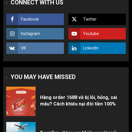
CONNECT WITH US
màu? Cách khiếu nại đòi tiền 100%
1
Facebook
Twitter
3 sai lầm chí mạng khiến người mới
Instagram
Youtube
nhập hàng Trung Quốc bị lỗ vốn, ôm sô
2
VK
LinkedIn
Top 10 nguồn hàng thời trang 1688 giá
rẻ giật mình cho dân buôn mới
YOU MAY HAVE MISSED
3
Hàng order 1688 về bị lỗi, hỏng, sai
màu? Cách khiếu nại đòi tiền 100%