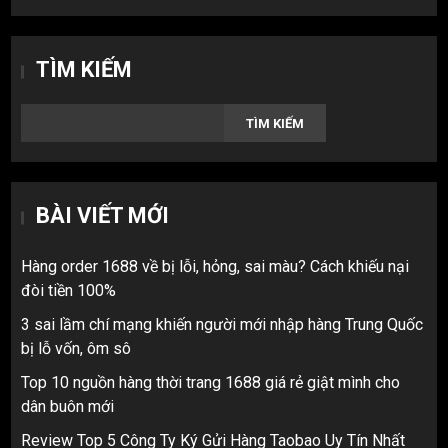
TÌM KIẾM
TÌM KIẾM
BÀI VIẾT MỚI
Hàng order 1688 về bị lỗi, hỏng, sai màu? Cách khiếu nại
đòi tiền 100%
3 sai lầm chí mạng khiến người mới nhập hàng Trung Quốc
bị lỗ vốn, ôm sô
Top 10 nguồn hàng thời trang 1688 giá rẻ giật mình cho
dân buôn mới
Review Top 5 Công Ty Ký Gửi Hàng Taobao Uy Tín Nhất