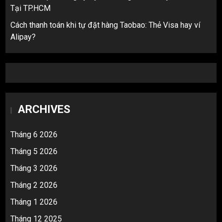
Tại TP.HCM
Cách thanh toán khi tự đặt hàng Taobao: Thẻ Visa hay ví
Alipay?
ARCHIVES
Tháng 6 2026
Tháng 5 2026
Tháng 3 2026
Tháng 2 2026
Tháng 1 2026
Tháng 12 2025