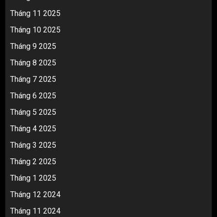
Tháng 11 2025
Tháng 10 2025
Tháng 9 2025
Tháng 8 2025
Tháng 7 2025
Tháng 6 2025
Tháng 5 2025
Tháng 4 2025
Tháng 3 2025
Tháng 2 2025
Tháng 1 2025
Tháng 12 2024
Tháng 11 2024