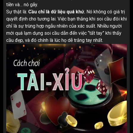
tiền và… nó gãy.
Sự thật là:
Cầu chỉ là dữ liệu quá khứ.
Nó không có giá trị
quyết định cho tương lai. Việc bạn thắng khi soi cầu đôi khi
chỉ là sự trùng hợp ngẫu nhiên của xác suất. Nhiều người
mới quá lạm dụng soi cầu dẫn đến việc “tất tay” khi thấy
cầu đẹp, và đó chính là lúc họ dễ trắng tay nhất.