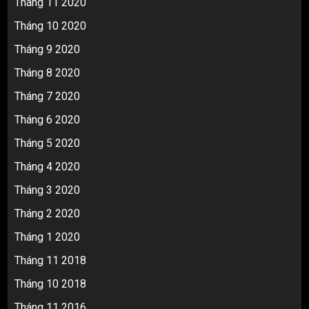
Tháng 11 2020
Tháng 10 2020
Tháng 9 2020
Tháng 8 2020
Tháng 7 2020
Tháng 6 2020
Tháng 5 2020
Tháng 4 2020
Tháng 3 2020
Tháng 2 2020
Tháng 1 2020
Tháng 11 2018
Tháng 10 2018
Tháng 11 2016