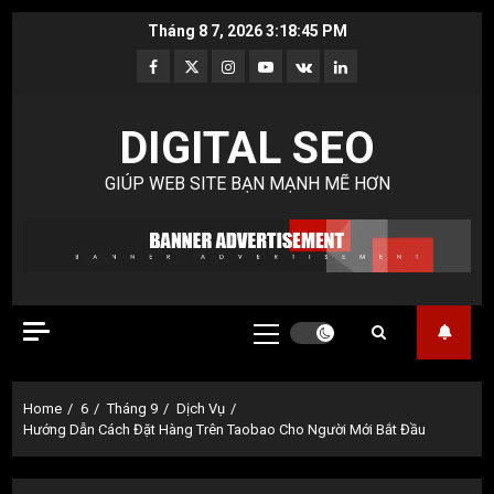
Skip
Tháng 8 7, 2026
3:18:46 PM
to
Facebook
Twitter
Instagram
Youtube
VK
LinkedIn
content
DIGITAL SEO
GIÚP WEB SITE BẠN MẠNH MẼ HƠN
Primary
Menu
Home
6
Tháng 9
Dịch Vụ
Hướng Dẫn Cách Đặt Hàng Trên Taobao Cho Người Mới Bắt Đầu