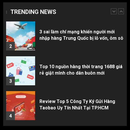
nhập hàng Trung Quốc bị lỗ vốn, ôm sô
TRENDING NEWS
2
Top 10 nguồn hàng thời trang 1688 giá
rẻ giật mình cho dân buôn mới
3
Review Top 5 Công Ty Ký Gửi Hàng
Taobao Uy Tín Nhất Tại TP.HCM
4
Cách thanh toán khi tự đặt hàng
Taobao: Thẻ Visa hay ví Alipay?
5