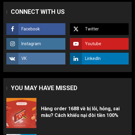
Hàng order 1688 về bị lỗi, hỏng, sai
CONNECT WITH US
màu? Cách khiếu nại đòi tiền 100%
1
Facebook
Twitter
3 sai lầm chí mạng khiến người mới
Instagram
Youtube
nhập hàng Trung Quốc bị lỗ vốn, ôm sô
2
VK
LinkedIn
Top 10 nguồn hàng thời trang 1688 giá
rẻ giật mình cho dân buôn mới
YOU MAY HAVE MISSED
3
Hàng order 1688 về bị lỗi, hỏng, sai
màu? Cách khiếu nại đòi tiền 100%