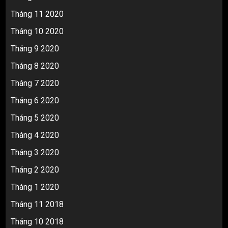
Tháng 11 2020
Tháng 10 2020
Tháng 9 2020
Tháng 8 2020
Tháng 7 2020
Tháng 6 2020
Tháng 5 2020
Tháng 4 2020
Tháng 3 2020
Tháng 2 2020
Tháng 1 2020
Tháng 11 2018
Tháng 10 2018