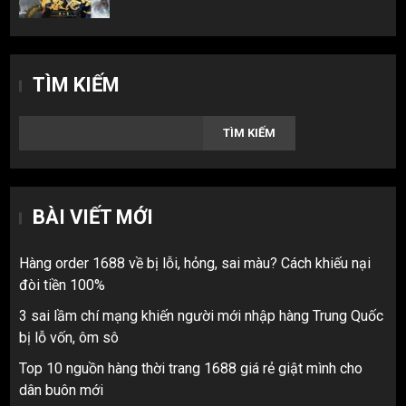
TÌM KIẾM
TÌM KIẾM
BÀI VIẾT MỚI
Hàng order 1688 về bị lỗi, hỏng, sai màu? Cách khiếu nại
đòi tiền 100%
3 sai lầm chí mạng khiến người mới nhập hàng Trung Quốc
bị lỗ vốn, ôm sô
Top 10 nguồn hàng thời trang 1688 giá rẻ giật mình cho
dân buôn mới