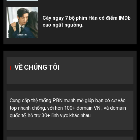
Cày ngay 7 bộ phim Hàn có điểm IMDb
cao ngất ngưởng.
VỀ CHÚNG TÔI
Cung cấp thệ thống PBN mạnh mẽ giúp bạn có cơ vào
top nhanh chống, với hơn 100+ domain VN , và domain
quốc tế, hỗ trợ 30+ lĩnh vực khác nhau.