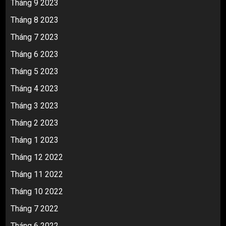
Tháng 9 2023
Tháng 8 2023
Tháng 7 2023
Tháng 6 2023
Tháng 5 2023
Tháng 4 2023
Tháng 3 2023
Tháng 2 2023
Tháng 1 2023
Tháng 12 2022
Tháng 11 2022
Tháng 10 2022
Tháng 7 2022
Tháng 6 2022