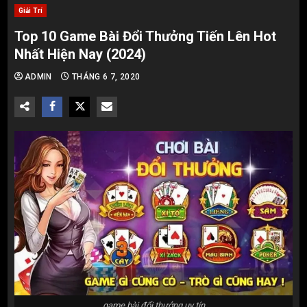
Giải Trí
Top 10 Game Bài Đổi Thưởng Tiến Lên Hot
Nhất Hiện Nay (2024)
ADMIN
THÁNG 6 7, 2020
game bài đổi thưởng uy tín