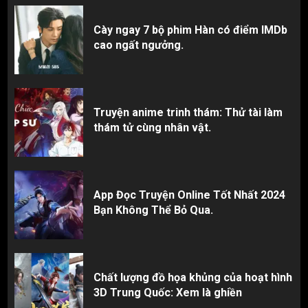
Cày ngay 7 bộ phim Hàn có điểm IMDb
cao ngất ngưởng.
Truyện anime trinh thám: Thử tài làm
thám tử cùng nhân vật.
App Đọc Truyện Online Tốt Nhất 2024
Bạn Không Thể Bỏ Qua.
Chất lượng đồ họa khủng của hoạt hình
3D Trung Quốc: Xem là ghiền