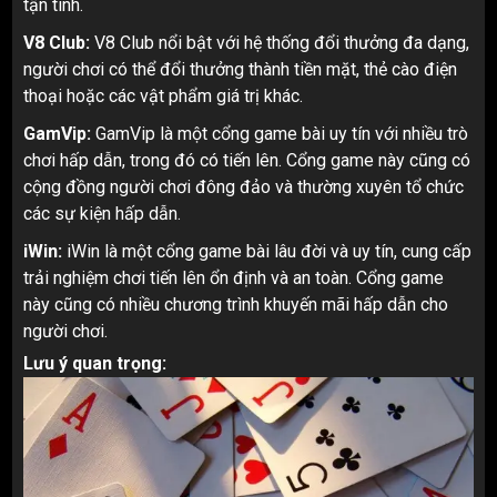
tận tình.
V8 Club:
V8 Club nổi bật với hệ thống đổi thưởng đa dạng,
người chơi có thể đổi thưởng thành tiền mặt, thẻ cào điện
thoại hoặc các vật phẩm giá trị khác.
GamVip:
GamVip là một cổng game bài uy tín với nhiều trò
chơi hấp dẫn, trong đó có tiến lên. Cổng game này cũng có
cộng đồng người chơi đông đảo và thường xuyên tổ chức
các sự kiện hấp dẫn.
iWin:
iWin là một cổng game bài lâu đời và uy tín, cung cấp
trải nghiệm chơi tiến lên ổn định và an toàn. Cổng game
này cũng có nhiều chương trình khuyến mãi hấp dẫn cho
người chơi.
Lưu ý quan trọng: