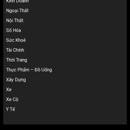
Kinh Doanh
Ngoại Thất
Top 10 nguồn hàng thời trang 1688 giá
Nội Thất
rẻ giật mình cho dân buôn mới
Số Hóa
3
Sức Khoẻ
Tài Chính
Review Top 5 Công Ty Ký Gửi Hàng
Thời Trang
Taobao Uy Tín Nhất Tại TP.HCM
4
Thực Phẩm – Đồ Uống
Xây Dựng
Cách thanh toán khi tự đặt hàng
Xe
Taobao: Thẻ Visa hay ví Alipay?
Xe Cộ
5
Y Tế
Hàng order 1688 về bị lỗi, hỏng, sai
màu? Cách khiếu nại đòi tiền 100%