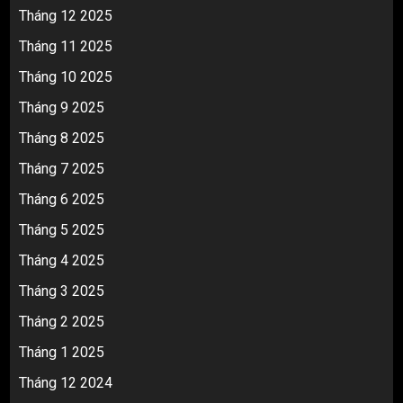
Tháng 12 2025
Tháng 11 2025
Tháng 10 2025
Tháng 9 2025
Tháng 8 2025
Tháng 7 2025
Tháng 6 2025
Tháng 5 2025
Tháng 4 2025
Tháng 3 2025
Tháng 2 2025
Tháng 1 2025
Tháng 12 2024