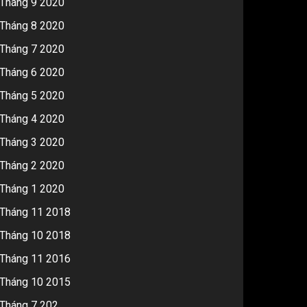
Tháng 9 2020
Tháng 8 2020
Tháng 7 2020
Tháng 6 2020
Tháng 5 2020
Tháng 4 2020
Tháng 3 2020
Tháng 2 2020
Tháng 1 2020
Tháng 11 2018
Tháng 10 2018
Tháng 11 2016
Tháng 10 2015
Tháng 7 202