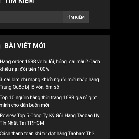
TÌM KIẾM
TÌM KIẾM
BÀI VIẾT MỚI
Hàng order 1688 về bị lỗi, hỏng, sai màu? Cách
khiếu nại đòi tiền 100%
3 sai lầm chí mạng khiến người mới nhập hàng
Trung Quốc bị lỗ vốn, ôm sô
Top 10 nguồn hàng thời trang 1688 giá rẻ giật
mình cho dân buôn mới
Review Top 5 Công Ty Ký Gửi Hàng Taobao Uy
Tín Nhất Tại TP.HCM
Cách thanh toán khi tự đặt hàng Taobao: Thẻ