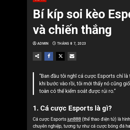
Bí kíp soi kèo Esp
và chiến thắng
ADMIN
THÁNG 8 7, 2023
“Ban đầu tôi nghĩ cá cược Esports chỉ l
khi bước vào rồi, tôi mới thấy nó cũng gi
toàn có thể kiểm soát được rủi ro.”
1.
Cá cược Esports là gì?
Cá cược Esports
jun888
(thể thao điện tử) là hì
chuyên nghiệp, tương tự như cá cược bóng đá ha