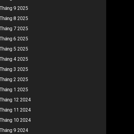
Tháng 9 2025
Tháng 8 2025
Tháng 7 2025
Tháng 6 2025
Tháng 5 2025
Tháng 4 2025
Tháng 3 2025
Tháng 2 2025
Tháng 1 2025
Tháng 12 2024
Tháng 11 2024
Tháng 10 2024
Tháng 9 2024