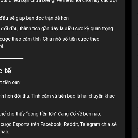
ta 2 nếu bạn chưa biết gì về meta, lối chơi hay các đội
i đấu sẽ giúp bạn đọc trận dễ hơn.
ử đối đầu, thành tích gần đây là điều cực kỳ quan trọng.
c cược theo cảm tính. Chia nhỏ số tiền cược theo
i.
c tế
 tiền oan:
 hơn đối thủ. Tình cảm và tiền bạc là hai chuyện khác
 thể cho thấy “dòng tiền lớn” đang đổ về bên nào.
 cược Esports trên Facebook, Reddit, Telegram chia sẻ
khác.