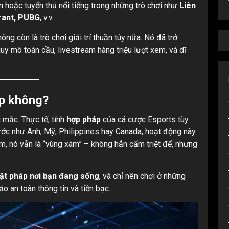
 hoặc tuyển thủ nổi tiếng trong những trò chơi như
Liên
orant, PUBG
, v.v.
ng còn là trò chơi giải trí thuần túy nữa. Nó đã trở
uy mô toàn cầu, livestream hàng triệu lượt xem, và dĩ
p không?
 mắc. Thực tế, tính
hợp pháp
của cá cược Esports tùy
ước như Anh, Mỹ, Philippines hay Canada, hoạt động này
m, nó vẫn là “vùng xám” – không hẳn cấm triệt để, nhưng
uật pháp nơi bạn đang sống
, và chỉ nên chơi ở những
o an toàn thông tin và tiền bạc.