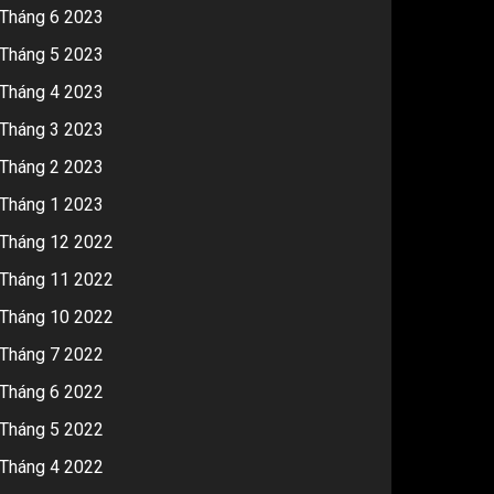
Tháng 6 2023
Tháng 5 2023
Tháng 4 2023
Tháng 3 2023
Tháng 2 2023
Tháng 1 2023
Tháng 12 2022
Tháng 11 2022
Tháng 10 2022
Tháng 7 2022
Tháng 6 2022
Tháng 5 2022
Tháng 4 2022