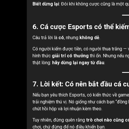
Biết dừng lại
: Đôi khi không cược cũng là một q
6.
Cá cược Esports có thể kiế
Câu trả lời là
có
, nhưng
không dễ
.
Có người kiếm được tiền, có người thua trắng — 
hình thức
giải trí có thưởng
thì ổn. Nhưng nếu n
thật lòng:
hãy dừng lại ngay từ đầu
.
7.
Lời kết: Có nên bắt đầu cá 
Nếu bạn yêu thích Esports, có kiến thức về game
trải nghiệm thú vị. Nó giống như cách bạn “đồng
chút hồi hộp và lợi nhuận kèm theo.
Tuy nhiên, đừng quên rằng
trò chơi nào cũng c
chơi, chứ đừng để nó điều khiển bạn.