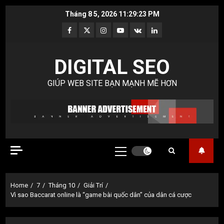
Skip
Tháng 8 5, 2026
11:29:24 PM
to
Facebook
Twitter
Instagram
Youtube
VK
LinkedIn
content
DIGITAL SEO
GIÚP WEB SITE BẠN MẠNH MẼ HƠN
Primary
Menu
Home
7
Tháng 10
Giải Trí
Vì sao Baccarat online là “game bài quốc dân” của dân cá cược