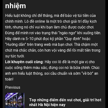
nhiệm
Hiểu luật không chỉ để thắng, mà để bảo vệ túi tiền của
chính mình. Lô đề online là một trò chơi giải trí đầy kịch
tính, nhưng nó chỉ vui khi bạn làm chủ được cuộc chơi.
Đừng để mình rơi vào trạng thái “ngáo ngơ” khi xuống tiền.
Hãy dành ra 5-10 phút đọc kỹ phần “Quy định” hoặc
“Hướng dẫn” trên trang web mà bạn chơi. Thà chậm một
chút mà chắc chắn, còn hơn vội vàng để rồi mất tiền trong
sự tức tưởi.
Lời khuyên cuối cùng:
Hãy coi lô đề là một gia vị cho
cuộc sống thêm màu sắc, đừng coi nó là bữa chính. Chúc
anh em hiểu luật thông, soi cầu chuẩn và sớm “về bờ” an
toàn!
Post
Previous
navigation
Top những điểm đến vui chơi, giải trí hot
Pr
nhất Hà Nội hiện nay
pos