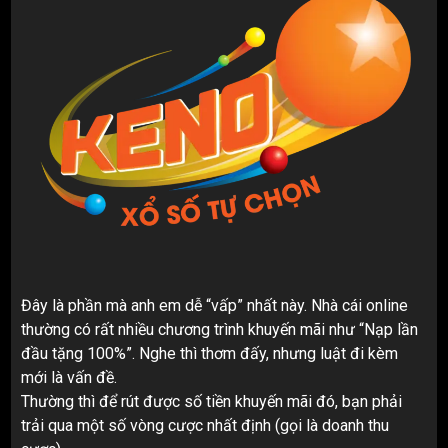
Đây là phần mà anh em dễ “vấp” nhất này. Nhà cái online
thường có rất nhiều chương trình khuyến mãi như “Nạp lần
đầu tặng 100%”. Nghe thì thơm đấy, nhưng luật đi kèm
mới là vấn đề.
Thường thì để rút được số tiền khuyến mãi đó, bạn phải
trải qua một số vòng cược nhất định (gọi là doanh thu