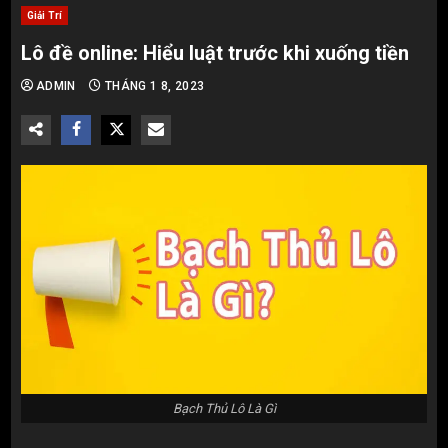
Giải Trí
Lô đề online: Hiểu luật trước khi xuống tiền
ADMIN
THÁNG 1 8, 2023
Bạch Thủ Lô Là Gì