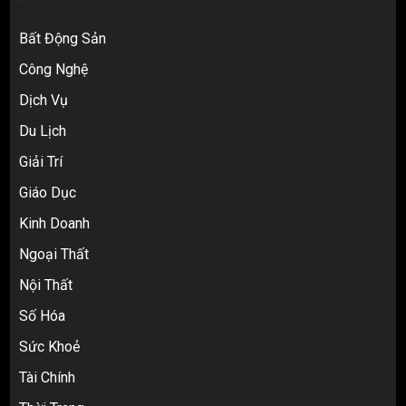
Bất Động Sản
Công Nghệ
Dịch Vụ
Du Lịch
Giải Trí
Top 10 nguồn hàng thời trang 1688 giá
Giáo Dục
rẻ giật mình cho dân buôn mới
3
Kinh Doanh
Ngoại Thất
Nội Thất
Review Top 5 Công Ty Ký Gửi Hàng
Taobao Uy Tín Nhất Tại TP.HCM
Số Hóa
4
Sức Khoẻ
Tài Chính
Cách thanh toán khi tự đặt hàng