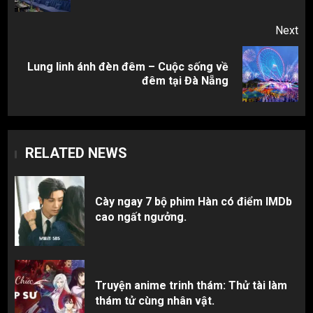
Next
Lung linh ánh đèn đêm – Cuộc sống về
Next
đêm tại Đà Nẵng
post:
RELATED NEWS
Cày ngay 7 bộ phim Hàn có điểm IMDb
cao ngất ngưởng.
Truyện anime trinh thám: Thử tài làm
thám tử cùng nhân vật.