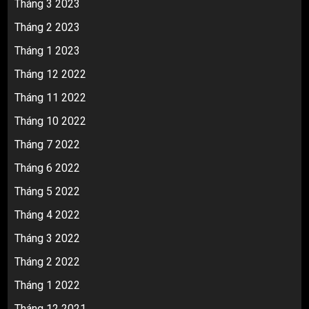
Tháng 3 2023
Tháng 2 2023
Tháng 1 2023
Tháng 12 2022
Tháng 11 2022
Tháng 10 2022
Tháng 7 2022
Tháng 6 2022
Tháng 5 2022
Tháng 4 2022
Tháng 3 2022
Tháng 2 2022
Tháng 1 2022
Tháng 12 2021