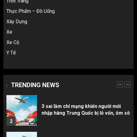
Thời Trang
Taobao: Thẻ Visa hay ví Alipay?
Thực Phẩm – Đồ Uống
5
Xây Dựng
Xe
Hàng order 1688 về bị lỗi, hỏng, sai
màu? Cách khiếu nại đòi tiền 100%
Xe Cộ
1
Y Tế
3 sai lầm chí mạng khiến người mới
nhập hàng Trung Quốc bị lỗ vốn, ôm sô
TRENDING NEWS
2
Top 10 nguồn hàng thời trang 1688 giá
rẻ giật mình cho dân buôn mới
3