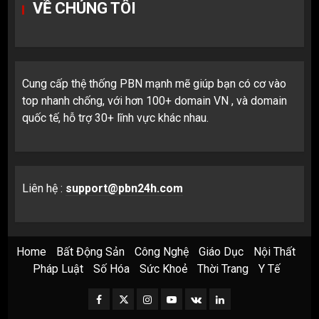
VỀ CHÚNG TÔI
Cung cấp thệ thống PBN mạnh mẽ giúp bạn có cơ vào
top nhanh chống, với hơn 100+ domain VN , và domain
quốc tế, hỗ trợ 30+ lĩnh vực khác nhau.
Liên hệ :
support@pbn24h.com
Home
Bất Động Sản
Công Nghệ
Giáo Dục
Nội Thất
Pháp Luật
Số Hóa
Sức Khoẻ
Thời Trang
Y Tế
Facebook
Twitter
Instagram
Youtube
VK
LinkedIn