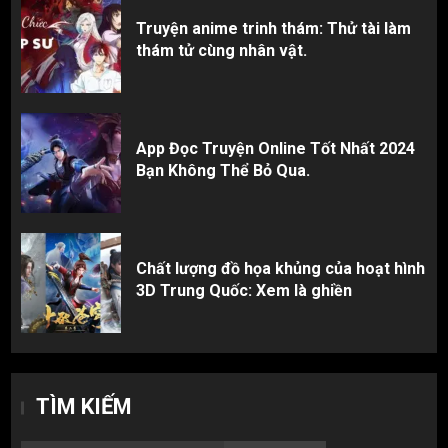
Truyện anime trinh thám: Thử tài làm
thám tử cùng nhân vật.
App Đọc Truyện Online Tốt Nhất 2024
Bạn Không Thể Bỏ Qua.
Chất lượng đồ họa khủng của hoạt hình
3D Trung Quốc: Xem là ghiền
TÌM KIẾM