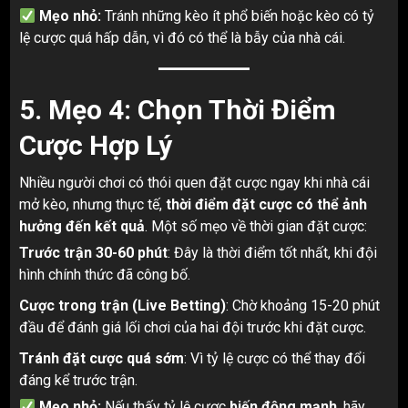
Mẹo nhỏ:
Tránh những kèo ít phổ biến hoặc kèo có tỷ
lệ cược quá hấp dẫn, vì đó có thể là bẫy của nhà cái.
5. Mẹo 4: Chọn Thời Điểm
Cược Hợp Lý
Nhiều người chơi có thói quen đặt cược ngay khi nhà cái
mở kèo, nhưng thực tế,
thời điểm đặt cược có thể ảnh
hưởng đến kết quả
. Một số mẹo về thời gian đặt cược:
Trước trận 30-60 phút
: Đây là thời điểm tốt nhất, khi đội
hình chính thức đã công bố.
Cược trong trận (Live Betting)
: Chờ khoảng 15-20 phút
đầu để đánh giá lối chơi của hai đội trước khi đặt cược.
Tránh đặt cược quá sớm
: Vì tỷ lệ cược có thể thay đổi
đáng kể trước trận.
Mẹo nhỏ:
Nếu thấy tỷ lệ cược
biến động mạnh
, hãy