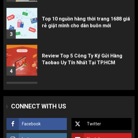
3
Review Top 5 Công Ty Ký Gửi Hàng
Taobao Uy Tín Nhất Tại TP.HCM
4
Cách thanh toán khi tự đặt hàng
Taobao: Thẻ Visa hay ví Alipay?
5
Hàng order 1688 về bị lỗi, hỏng, sai
CONNECT WITH US
màu? Cách khiếu nại đòi tiền 100%
1
Facebook
Twitter
3 sai lầm chí mạng khiến người mới