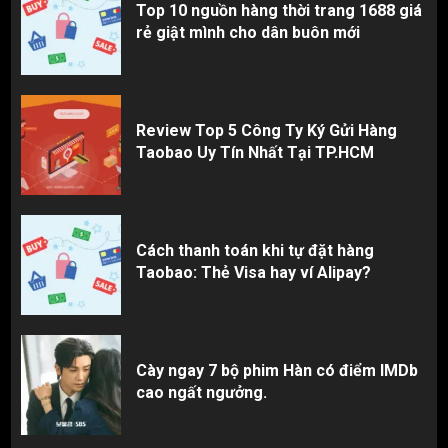
Top 10 nguồn hàng thời trang 1688 giá
rẻ giật mình cho dân buôn mới
Review Top 5 Công Ty Ký Gửi Hàng
Taobao Uy Tín Nhất Tại TP.HCM
Cách thanh toán khi tự đặt hàng
Taobao: Thẻ Visa hay ví Alipay?
Cày ngay 7 bộ phim Hàn có điểm IMDb
cao ngất ngưởng.