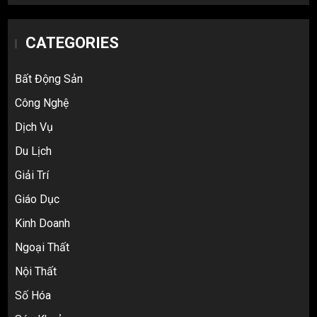
CATEGORIES
Bất Động Sản
Công Nghệ
Dịch Vụ
Du Lịch
Giải Trí
Top 10 nguồn hàng thời trang 1688 giá
Giáo Dục
rẻ giật mình cho dân buôn mới
3
Kinh Doanh
Ngoại Thất
Nội Thất
Review Top 5 Công Ty Ký Gửi Hàng
Taobao Uy Tín Nhất Tại TP.HCM
Số Hóa
4