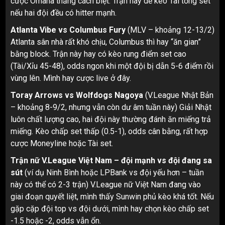
cược Omaha thắng cách biệt. Trận này dễ kéo Tài tổng set
nếu hai đội đều có hitter mạnh.
Atlanta Vibe vs Columbus Fury
(MLV – khoảng 12-13/2)
Atlanta sân nhà rất khó chịu, Columbus thì hay “ăn gian”
bằng block. Trận này hay có kèo rung điểm set cao
(Tài/Xỉu 45-48), odds ngon khi một đội bị dẫn 5-6 điểm rồi
vùng lên. Mình hay cược live ở đây.
Toray Arrows vs Wolfdogs Nagoya
(V.League Nhật Bản
– khoảng 8-9/2, nhưng vẫn còn dư âm tuần này) Giải Nhật
luôn chất lượng cao, hai đội này thường đánh ăn miếng trả
miếng. Kèo chấp set thấp (0.5-1), odds cân bằng, rất hợp
cược Moneyline hoặc Tài set.
Trận nữ V.League Việt Nam – đội mạnh vs đội đang sa
sút
(ví dụ Ninh Bình hoặc LPBank vs đội yếu hơn – tuần
này có thể có 2-3 trận) V.League nữ Việt Nam đang vào
giai đoạn quyết liệt, mình thấy Sunwin phủ kèo khá tốt. Nếu
gặp cặp đội top vs đội dưới, mình hay chọn kèo chấp set
-1.5 hoặc -2, odds vẫn ổn.