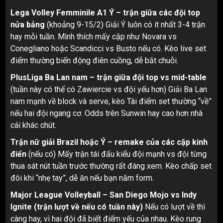
Lega Volley Femminile A1 Ý – trận giữa các đội top
nửa bảng
(khoảng 9-15/2) Giải Ý luôn có ít nhất 3-4 trận
hay mỗi tuần. Mình thích mấy cặp như Novara vs
Conegliano hoặc Scandicci vs Busto nếu có. Kèo live set
điểm thường biến động điên cuồng, dễ bắt chuỗi.
PlusLiga Ba Lan nam – trận giữa đội top vs mid-table
(tuần này có thể có Zawiercie vs đội yếu hơn) Giải Ba Lan
nam mạnh về block và serve, kèo Tài điểm set thường “về”
nếu hai đội ngang cơ. Odds trên Sunwin hay cao hơn nhà
cái khác chút.
Trận nữ giải Brazil hoặc Ý – remake của các cặp kinh
điển
(nếu có) Mấy trận tái đấu kiểu đội mạnh vs đội từng
thua sát nút tuần trước thường rất đáng xem. Kèo chấp set
đôi khi “nhẹ tay”, dễ ăn nếu bạn nắm form.
Major League Volleyball – San Diego Mojo vs Indy
Ignite (trận lượt về nếu có tuần này)
Nếu có lượt về thì
càng hay, vì hai đội đã biết điểm yếu của nhau. Kèo rung