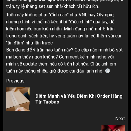
trận, tỷ lệ thắng set sân nhà/khách rất hữu ích.
Tuần này không phải “đỉnh cao” như VNL hay Olympic,
nhưng chính vì thế mà kèo ít bị “điều chỉnh” quá tay, dễ
kiếm hơn nếu bạn kiên nhẫn. Mình đang nhắm 4-5 trận
trong danh sách trên, hy vọng tuần này lại có thêm vài cái
“ăn đậm” như lần trước.
Bạn đang để ý trận nào tuần này? Có cặp nào mình bỏ sót
mà bạn thấy ngon không? Comment kể mình nghe với,
mình sẽ update thêm nếu có trận hot nữa. Chúc anh em
tuần này thắng nhiều, giữ được cái đầu lạnh nhé!
Post
Previous
navigation
Điểm Mạnh và Yếu Điểm Khi Order Hàng
Pr
Từ Taobao
pos
Next