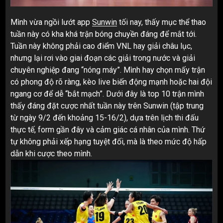
Mình vừa ngồi lướt app
Sunwin
tối nay, thấy mục thể thao
tuần này có kha khá trận bóng chuyền đáng để mắt tới.
Tuần này không phải cao điểm VNL hay giải châu lục,
nhưng lại rơi vào giai đoạn các giải trong nước và giải
chuyên nghiệp đang “nóng máy”. Mình hay chọn mấy trận
có phong độ rõ ràng, kèo live biến động mạnh hoặc hai đội
ngang cơ để dễ “bắt mạch”. Dưới đây là top 10 trận mình
thấy đáng đặt cược nhất tuần này trên Sunwin (tập trung
từ ngày 9/2 đến khoảng 15-16/2), dựa trên lịch thi đấu
thực tế, form gần đây và cảm giác cá nhân của mình. Thứ
tự không phải xếp hạng tuyệt đối, mà là theo mức độ hấp
dẫn khi cược theo mình.