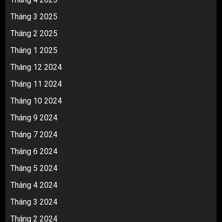
Tháng 3 2025
Tháng 2 2025
Tháng 1 2025
Tháng 12 2024
Tháng 11 2024
Tháng 10 2024
Tháng 9 2024
Tháng 7 2024
Tháng 6 2024
Tháng 5 2024
Tháng 4 2024
Tháng 3 2024
Tháng 2 2024