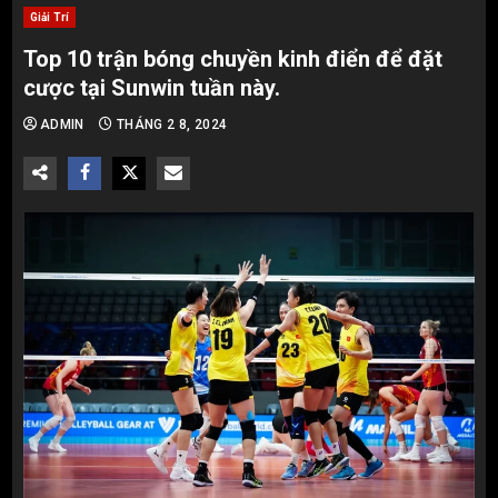
Giải Trí
Top 10 trận bóng chuyền kinh điển để đặt
cược tại Sunwin tuần này.
ADMIN
THÁNG 2 8, 2024