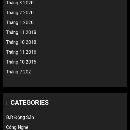
Tháng 3 2020
Tháng 2 2020
Tháng 1 2020
Tháng 11 2018
Tháng 10 2018
Tháng 11 2016
Tháng 10 2015
Tháng 7 202
CATEGORIES
Bất Động Sản
Công Nghệ