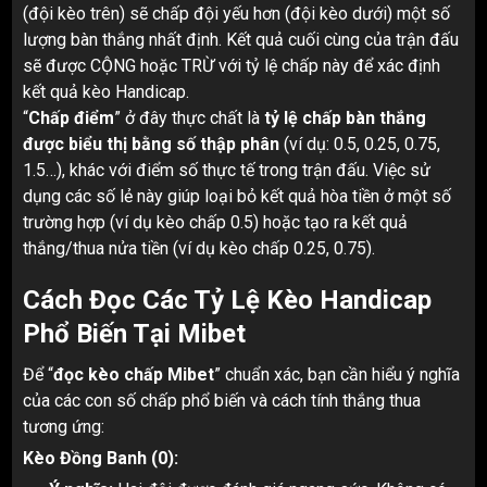
(đội kèo trên) sẽ chấp đội yếu hơn (đội kèo dưới) một số
lượng bàn thắng nhất định. Kết quả cuối cùng của trận đấu
sẽ được CỘNG hoặc TRỪ với tỷ lệ chấp này để xác định
kết quả kèo Handicap.
“
Chấp điểm
” ở đây thực chất là
tỷ lệ chấp bàn thắng
được biểu thị bằng số thập phân
(ví dụ: 0.5, 0.25, 0.75,
1.5…), khác với điểm số thực tế trong trận đấu. Việc sử
dụng các số lẻ này giúp loại bỏ kết quả hòa tiền ở một số
trường hợp (ví dụ kèo chấp 0.5) hoặc tạo ra kết quả
thắng/thua nửa tiền (ví dụ kèo chấp 0.25, 0.75).
Cách Đọc Các Tỷ Lệ Kèo Handicap
Phổ Biến Tại Mibet
Để “
đọc kèo chấp Mibet
” chuẩn xác, bạn cần hiểu ý nghĩa
của các con số chấp phổ biến và cách tính thắng thua
tương ứng:
Kèo Đồng Banh (0):