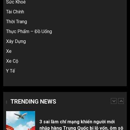
Sức Khoẻ
Tài Chính
Cách thanh toán khi tự đặt hàng
Thời Trang
Taobao: Thẻ Visa hay ví Alipay?
Thực Phẩm – Đồ Uống
5
Xây Dựng
Xe
Hàng order 1688 về bị lỗi, hỏng, sai
màu? Cách khiếu nại đòi tiền 100%
Xe Cộ
1
Y Tế
3 sai lầm chí mạng khiến người mới
nhập hàng Trung Quốc bị lỗ vốn, ôm sô
TRENDING NEWS
2
Top 10 nguồn hàng thời trang 1688 giá
rẻ giật mình cho dân buôn mới