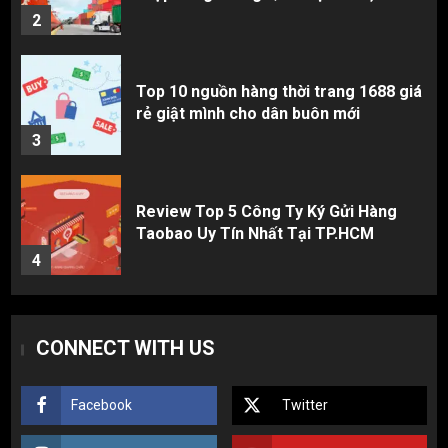
3
Review Top 5 Công Ty Ký Gửi Hàng
Taobao Uy Tín Nhất Tại TP.HCM
4
Cách thanh toán khi tự đặt hàng
Taobao: Thẻ Visa hay ví Alipay?
5
Hàng order 1688 về bị lỗi, hỏng, sai
CONNECT WITH US
màu? Cách khiếu nại đòi tiền 100%
1
Facebook
Twitter