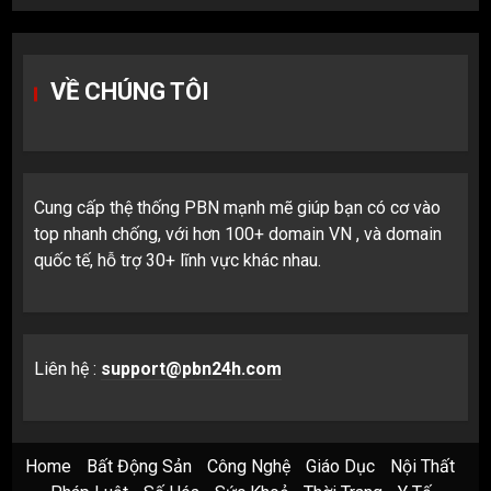
VỀ CHÚNG TÔI
Cung cấp thệ thống PBN mạnh mẽ giúp bạn có cơ vào
top nhanh chống, với hơn 100+ domain VN , và domain
quốc tế, hỗ trợ 30+ lĩnh vực khác nhau.
Liên hệ :
support@pbn24h.com
Home
Bất Động Sản
Công Nghệ
Giáo Dục
Nội Thất