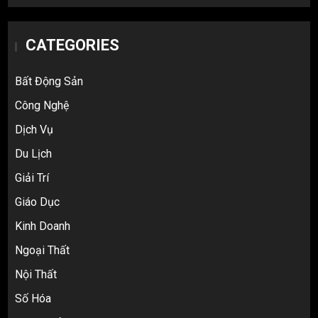
CATEGORIES
Bất Động Sản
Công Nghệ
Dịch Vụ
Du Lịch
Giải Trí
Top 10 nguồn hàng thời trang 1688 giá
Giáo Dục
rẻ giật mình cho dân buôn mới
3
Kinh Doanh
Ngoại Thất
Nội Thất
Review Top 5 Công Ty Ký Gửi Hàng
Taobao Uy Tín Nhất Tại TP.HCM
Số Hóa
4