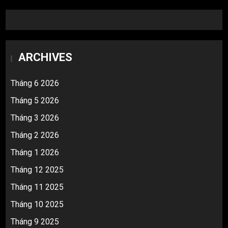
ARCHIVES
Tháng 6 2026
Tháng 5 2026
Tháng 3 2026
Tháng 2 2026
Tháng 1 2026
Tháng 12 2025
Tháng 11 2025
Tháng 10 2025
Tháng 9 2025