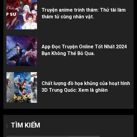
Truyện anime trinh thám: Thử tài làm
thám tử cùng nhân vật.
App Đọc Truyện Online Tốt Nhất 2024
Bạn Không Thể Bỏ Qua.
Chất lượng đồ họa khủng của hoạt hình
3D Trung Quốc: Xem là ghiền
TÌM KIẾM