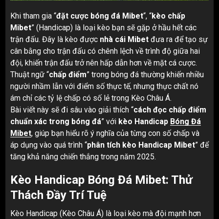
Khi tham gia “
đặt cược bóng đá Mibet
“, “
kèo chấp
Mibet
” (Handicap) là loại kèo bạn sẽ gặp ở hầu hết các
trận đấu. Đây là kèo được
nhà cái Mibet
đưa ra để tạo sự
cân bằng cho trận đấu có chênh lệch về trình độ giữa hai
đội, khiến trận đấu trở nên hấp dẫn hơn về mặt cá cược.
Thuật ngữ “
chấp điểm
” trong bóng đá thường khiến nhiều
người nhầm lẫn với điểm số thực tế, nhưng thực chất nó
ám chỉ các tỷ lệ chấp có số lẻ trong Kèo Châu Á.
Bài viết này sẽ đi sâu vào giải thích “
cách đọc chấp điểm
chuẩn xác trong bóng đá
” với
kèo Handicap
Bóng Đá
Mibet
, giúp bạn hiểu rõ ý nghĩa của từng con số chấp và
áp dụng vào quá trình “
phân tích kèo Handicap Mibet
” để
tăng khả năng chiến thắng trong năm 2025.
Kèo Handicap Bóng Đá Mibet: Thử
Thách Đầy Trí Tuệ
Kèo Handicap (Kèo Châu Á) là loại kèo mà đội mạnh hơn