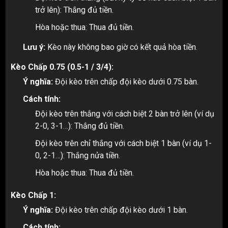
trở lên): Thắng đủ tiền.
Hòa hoặc thua: Thua đủ tiền.
Lưu ý:
Kèo này không bao giờ có kết quả hòa tiền.
Kèo Chấp 0.75 (0.5-1 / 3/4):
Ý nghĩa:
Đội kèo trên chấp đội kèo dưới 0.75 bàn.
Cách tính:
Đội kèo trên thắng với cách biệt 2 bàn trở lên (ví dụ
2-0, 3-1…): Thắng đủ tiền.
Đội kèo trên chỉ thắng với cách biệt 1 bàn (ví dụ 1-
0, 2-1…): Thắng nửa tiền.
Hòa hoặc thua: Thua đủ tiền.
Kèo Chấp 1:
Ý nghĩa:
Đội kèo trên chấp đội kèo dưới 1 bàn.
Cách tính: