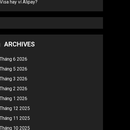
Visa hay ví Alipay?
ARCHIVES
Tháng 6 2026
Tháng 5 2026
Tháng 3 2026
Tháng 2 2026
Tháng 1 2026
Tháng 12 2025
Tháng 11 2025
Tháng 10 2025