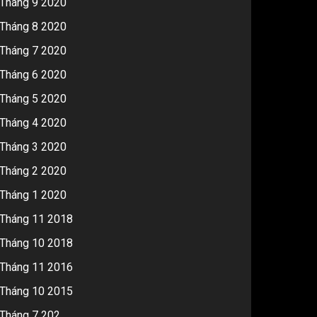
Tháng 9 2020
Tháng 8 2020
Tháng 7 2020
Tháng 6 2020
Tháng 5 2020
Tháng 4 2020
Tháng 3 2020
Tháng 2 2020
Tháng 1 2020
Tháng 11 2018
Tháng 10 2018
Tháng 11 2016
Tháng 10 2015
Tháng 7 202