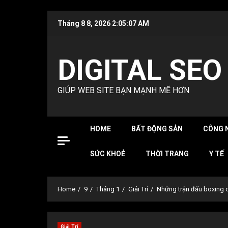
Skip
Tháng 8 8, 2026
2:05:08 AM
to
content
DIGITAL SEO
GIÚP WEB SITE BẠN MẠNH MẼ HƠN
HOME
BẤT ĐỘNG SẢN
CÔNG 
SỨC KHOẺ
THỜI TRANG
Y TẾ
Home
9
Tháng 1
Giải Trí
Những trận đấu boxing o
Giải Trí