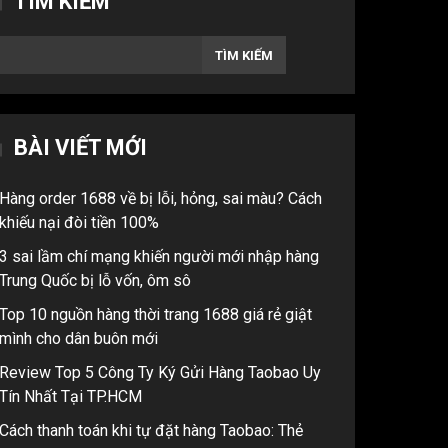
TÌM KIẾM
TÌM KIẾM
BÀI VIẾT MỚI
Hàng order 1688 về bị lỗi, hỏng, sai màu? Cách
khiếu nại đòi tiền 100%
3 sai lầm chí mạng khiến người mới nhập hàng
Trung Quốc bị lỗ vốn, ôm sô
Top 10 nguồn hàng thời trang 1688 giá rẻ giật
mình cho dân buôn mới
Review Top 5 Công Ty Ký Gửi Hàng Taobao Uy
Tín Nhất Tại TP.HCM
Cách thanh toán khi tự đặt hàng Taobao: Thẻ