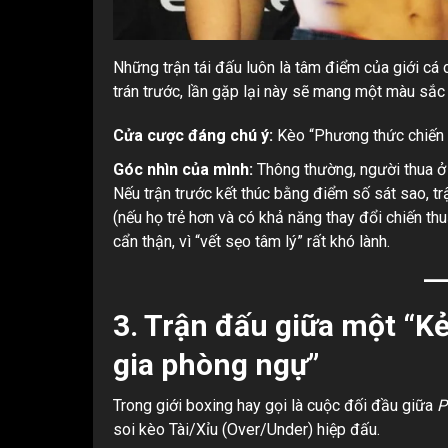
Những trận tái đấu luôn là tâm điểm của giới cá 
trán trước, lần gặp lại này sẽ mang một màu sắc
Cửa cược đáng chú ý:
Kèo “Phương thức chiến 
Góc nhìn của mình:
Thông thường, người thua ở 
Nếu trận trước kết thúc bằng điểm số sát sao, tr
(nếu họ trẻ hơn và có khả năng thay đổi chiến th
cẩn thận, vì “vết sẹo tâm lý” rất khó lành.
3. Trận đấu giữa một “K
gia phòng ngự”
Trong giới boxing hay gọi là cuộc đối đầu giữa
P
soi kèo Tài/Xỉu (Over/Under) hiệp đấu.