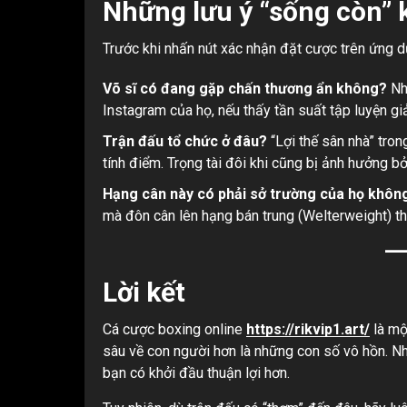
Những lưu ý “sống còn” 
Trước khi nhấn nút xác nhận đặt cược trên ứng dụ
Võ sĩ có đang gặp chấn thương ẩn không?
Nhi
Instagram của họ, nếu thấy tần suất tập luyện gi
Trận đấu tổ chức ở đâu?
“Lợi thế sân nhà” trong
tính điểm. Trọng tài đôi khi cũng bị ảnh hưởng b
Hạng cân này có phải sở trường của họ khôn
mà đôn cân lên hạng bán trung (Welterweight) th
Lời kết
Cá cược boxing online
https://rikvip1.art/
là một
sâu về con người hơn là những con số vô hồn. Nh
bạn có khởi đầu thuận lợi hơn.