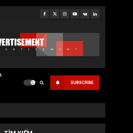
Facebook
Twitter
Instagram
Youtube
VK
LinkedIn
A
SUBSCRIBE