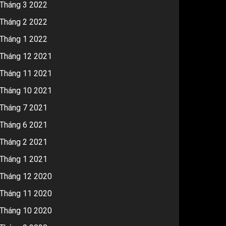
Tháng 3 2022
Tháng 2 2022
Tháng 1 2022
Tháng 12 2021
Tháng 11 2021
Tháng 10 2021
Tháng 7 2021
Tháng 6 2021
Tháng 2 2021
Tháng 1 2021
Tháng 12 2020
Tháng 11 2020
Tháng 10 2020