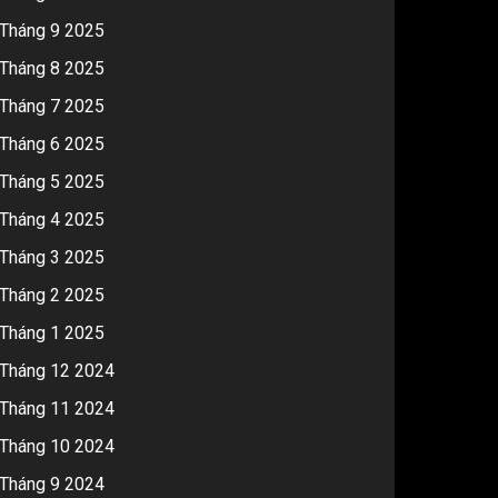
Tháng 9 2025
Tháng 8 2025
Tháng 7 2025
Tháng 6 2025
Tháng 5 2025
Tháng 4 2025
Tháng 3 2025
Tháng 2 2025
Tháng 1 2025
Tháng 12 2024
Tháng 11 2024
Tháng 10 2024
Tháng 9 2024