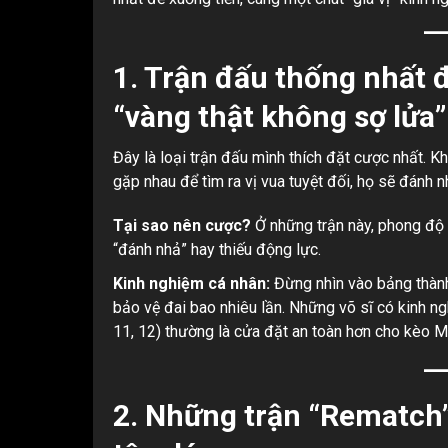
1. Trận đấu thống nhất đ
“vàng thật không sợ lửa”
Đây là loại trận đấu mình thích đặt cược nhất. K
gặp nhau để tìm ra vị vua tuyệt đối, họ sẽ đánh 
Tại sao nên cược?
Ở những trận này, phong độ 
“đánh nhả” hay thiếu động lực.
Kinh nghiệm cá nhân:
Đừng nhìn vào bảng thành 
bảo vệ đai bao nhiêu lần. Những võ sĩ có kinh n
11, 12) thường là cửa đặt an toàn hơn cho kèo M
2. Những trận “Rematch”