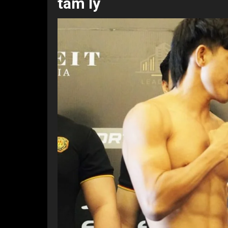
tâm lý