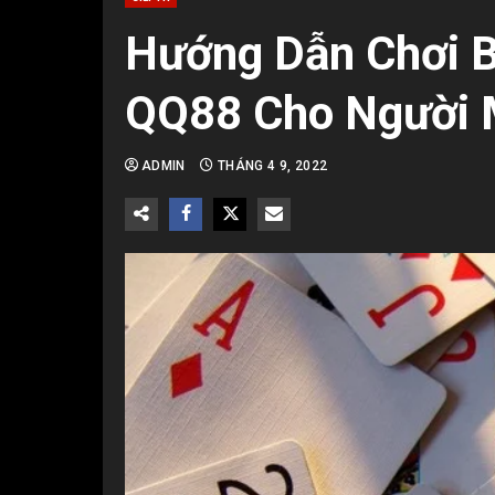
Hướng Dẫn Chơi B
QQ88 Cho Người 
ADMIN
THÁNG 4 9, 2022