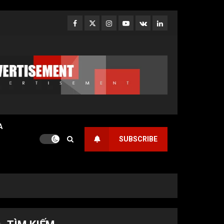
Facebook
Twitter
Instagram
Youtube
VK
LinkedIn
A
SUBSCRIBE