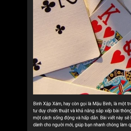
Binh Xập Xám, hay còn gọi là Mậu Binh, là một trò
tư duy chiến thuật và khả năng sắp xếp bài thôn
một cách sống động và hấp dẫn. Bài viết này sẽ
dành cho người mới, giúp bạn nhanh chóng làm qu