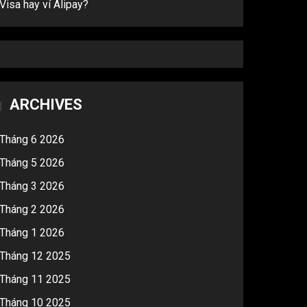
Visa hay ví Alipay?
ARCHIVES
Tháng 6 2026
Tháng 5 2026
Tháng 3 2026
Tháng 2 2026
Tháng 1 2026
Tháng 12 2025
Tháng 11 2025
Tháng 10 2025