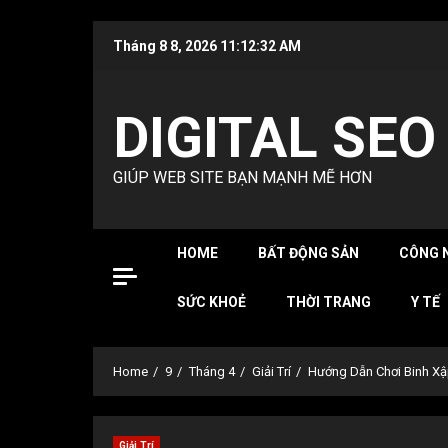
Skip
Tháng 8 8, 2026
11:12:33 AM
to
content
DIGITAL SEO
GIÚP WEB SITE BẠN MẠNH MẼ HƠN
HOME
BẤT ĐỘNG SẢN
CÔNG 
SỨC KHOẺ
THỜI TRANG
Y TẾ
Home
9
Tháng 4
Giải Trí
Hướng Dẫn Chơi Binh X
Giải Trí