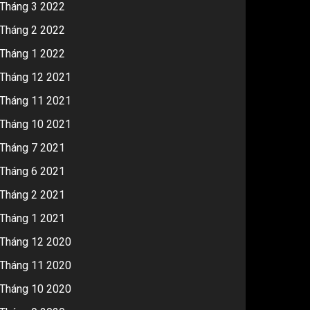
Tháng 3 2022
Tháng 2 2022
Tháng 1 2022
Tháng 12 2021
Tháng 11 2021
Tháng 10 2021
Tháng 7 2021
Tháng 6 2021
Tháng 2 2021
Tháng 1 2021
Tháng 12 2020
Tháng 11 2020
Tháng 10 2020