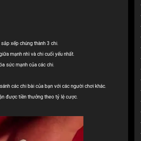
ể sắp xếp chúng thành 3 chi.
iữa mạnh nhì và chi cuối yếu nhất.
hóa sức mạnh của các chi.
 sánh các chi bài của bạn với các người chơi khác.
n được tiền thưởng theo tỷ lệ cược.