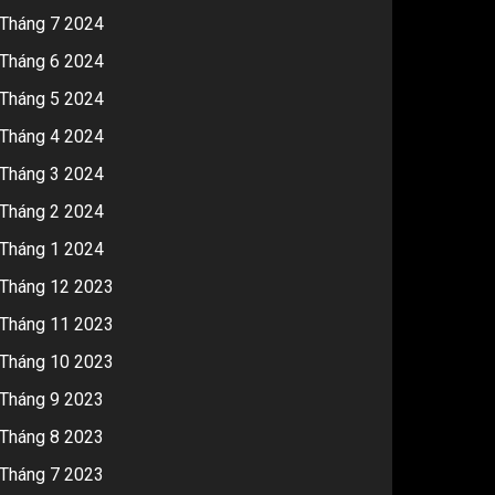
Tháng 7 2024
Tháng 6 2024
Tháng 5 2024
Tháng 4 2024
Tháng 3 2024
Tháng 2 2024
Tháng 1 2024
Tháng 12 2023
Tháng 11 2023
Tháng 10 2023
Tháng 9 2023
Tháng 8 2023
Tháng 7 2023