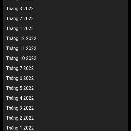
Tháng 3 2023
Tháng 2 2023
Tháng 1 2023
Tháng 12 2022
Tháng 11 2022
Tháng 10 2022
Tháng 7 2022
Tháng 6 2022
Tháng 5 2022
Tháng 4 2022
Tháng 3 2022
Tháng 2 2022
Tháng 1 2022