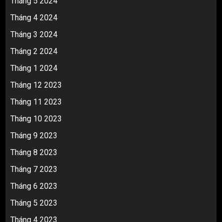
Tháng 5 2024
Tháng 4 2024
Tháng 3 2024
Tháng 2 2024
Tháng 1 2024
Tháng 12 2023
Tháng 11 2023
Tháng 10 2023
Tháng 9 2023
Tháng 8 2023
Tháng 7 2023
Tháng 6 2023
Tháng 5 2023
Tháng 4 2023