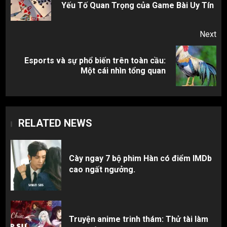
Yếu Tố Quan Trọng của Game Bài Uy Tín
pos
Next
Esports và sự phổ biến trên toàn cầu:
Next
Một cái nhìn tổng quan
post:
RELATED NEWS
Cày ngay 7 bộ phim Hàn có điểm IMDb
cao ngất ngưởng.
Truyện anime trinh thám: Thử tài làm