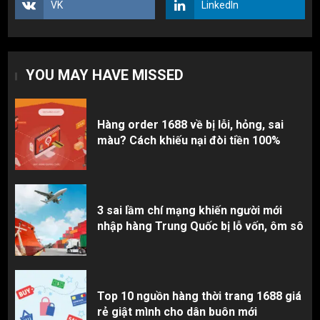
2
VK
LinkedIn
Top 10 nguồn hàng thời trang 1688 giá
rẻ giật mình cho dân buôn mới
YOU MAY HAVE MISSED
3
Hàng order 1688 về bị lỗi, hỏng, sai
màu? Cách khiếu nại đòi tiền 100%
3 sai lầm chí mạng khiến người mới
nhập hàng Trung Quốc bị lỗ vốn, ôm sô
Top 10 nguồn hàng thời trang 1688 giá
rẻ giật mình cho dân buôn mới