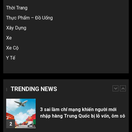
Cách thanh toán khi tự đặt hàng
Thời Trang
Taobao: Thẻ Visa hay ví Alipay?
Thực Phẩm – Đồ Uống
5
Xây Dựng
Xe
Hàng order 1688 về bị lỗi, hỏng, sai
màu? Cách khiếu nại đòi tiền 100%
Xe Cộ
1
Y Tế
3 sai lầm chí mạng khiến người mới
nhập hàng Trung Quốc bị lỗ vốn, ôm sô
TRENDING NEWS
2
Top 10 nguồn hàng thời trang 1688 giá
rẻ giật mình cho dân buôn mới
3