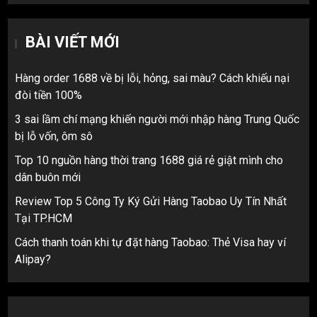
BÀI VIẾT MỚI
Hàng order 1688 về bị lỗi, hỏng, sai màu? Cách khiếu nại
đòi tiền 100%
3 sai lầm chí mạng khiến người mới nhập hàng Trung Quốc
bị lỗ vốn, ôm sô
Top 10 nguồn hàng thời trang 1688 giá rẻ giật mình cho
dân buôn mới
Review Top 5 Công Ty Ký Gửi Hàng Taobao Uy Tín Nhất
Tại TP.HCM
Cách thanh toán khi tự đặt hàng Taobao: Thẻ Visa hay ví
Alipay?