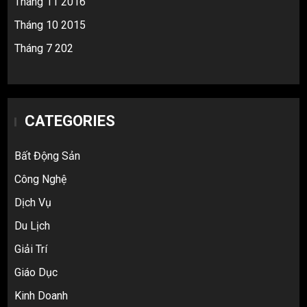
Tháng 11 2016
Tháng 10 2015
Tháng 7 202
CATEGORIES
Bất Động Sản
Công Nghệ
Dịch Vụ
Du Lịch
Giải Trí
Giáo Dục
Top 10 nguồn hàng thời trang 1688 giá
Kinh Doanh
rẻ giật mình cho dân buôn mới