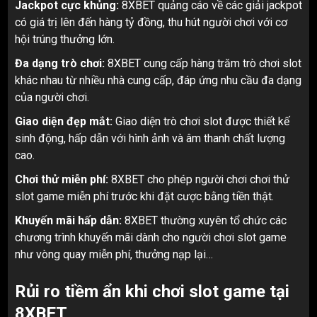
Jackpot cực khủng:
8XBET quảng cáo về các giải jackpot
có giá trị lên đến hàng tỷ đồng, thu hút người chơi với cơ
hội trúng thưởng lớn.
Đa dạng trò chơi:
8XBET cung cấp hàng trăm trò chơi slot
khác nhau từ nhiều nhà cung cấp, đáp ứng nhu cầu đa dạng
của người chơi.
Giao diện đẹp mắt:
Giao diện trò chơi slot được thiết kế
sinh động, hấp dẫn với hình ảnh và âm thanh chất lượng
cao.
Chơi thử miễn phí:
8XBET cho phép người chơi chơi thử
slot game miễn phí trước khi đặt cược bằng tiền thật.
Khuyến mãi hấp dẫn:
8XBET thường xuyên tổ chức các
chương trình khuyến mãi dành cho người chơi slot game
như vòng quay miễn phí, thưởng nạp lại…
Rủi ro tiềm ẩn khi chơi slot game tại
8XBET