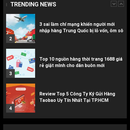
3 sai lầm chí mạng khiến người mới
TRENDING NEWS
nhập hàng Trung Quốc bị lỗ vốn, ôm sô
2
Top 10 nguồn hàng thời trang 1688 giá
rẻ giật mình cho dân buôn mới
3
Review Top 5 Công Ty Ký Gửi Hàng
Taobao Uy Tín Nhất Tại TP.HCM
4
Cách thanh toán khi tự đặt hàng
Taobao: Thẻ Visa hay ví Alipay?
5