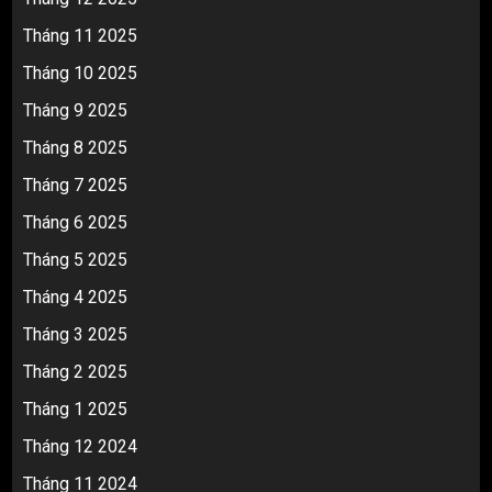
Tháng 11 2025
Tháng 10 2025
Tháng 9 2025
Tháng 8 2025
Tháng 7 2025
Tháng 6 2025
Tháng 5 2025
Tháng 4 2025
Tháng 3 2025
Tháng 2 2025
Tháng 1 2025
Tháng 12 2024
Tháng 11 2024