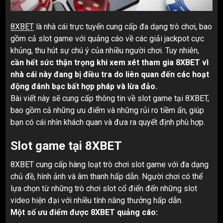
8XBET
là nhà cái trực tuyến cung cấp đa dạng trò chơi, bao
gồm cả slot game với quảng cáo về các giải jackpot cực
khủng, thu hút sự chú ý của nhiều người chơi. Tuy nhiên,
cần hết sức thận trọng khi xem xét tham gia 8XBET vì
nhà cái này đang bị điều tra do liên quan đến các hoạt
động đánh bạc bất hợp pháp và lừa đảo.
Bài viết này sẽ cung cấp thông tin về slot game tại 8XBET,
bao gồm cả những ưu điểm và những rủi ro tiềm ẩn, giúp
bạn có cái nhìn khách quan và đưa ra quyết định phù hợp.
Slot game tại 8XBET
8XBET cung cấp hàng loạt trò chơi slot game với đa dạng
chủ đề, hình ảnh và âm thanh hấp dẫn. Người chơi có thể
lựa chọn từ những trò chơi slot cổ điển đến những slot
video hiện đại với nhiều tính năng thưởng hấp dẫn.
Một số ưu điểm được 8XBET quảng cáo: