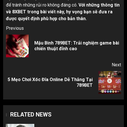
để tránh những rủi ro không đáng có.
Với những thông tin
về 8XBET trong bài viết này, hy vọng bạn sẽ đưa ra
được quyết định phù hợp cho bản thân.
Post
Previous
navigation
Mậu Binh 789BET: Trải nghiệm game bài
Pr
chiến thuật đỉnh cao
pos
Next
5 Mẹo Chơi Xóc Đĩa Online Dễ Thắng Tại
Next
789BET
post:
RELATED NEWS