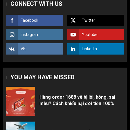
CONNECT WITH US
Hàng order 1688 về bị lỗi, hỏng, sai
màu? Cách khiếu nại đòi tiền 100%
Facebook
Twitter
1
Instagram
Youtube
3 sai lầm chí mạng khiến người mới
VK
LinkedIn
nhập hàng Trung Quốc bị lỗ vốn, ôm sô
2
YOU MAY HAVE MISSED
Top 10 nguồn hàng thời trang 1688 giá
rẻ giật mình cho dân buôn mới
3
Hàng order 1688 về bị lỗi, hỏng, sai
màu? Cách khiếu nại đòi tiền 100%