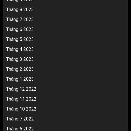
Tháng 8 2023
Tháng 7 2023
Tháng 6 2023
Tháng 5 2023
Tháng 4 2023
Tháng 3 2023
Tháng 2 2023
Tháng 1 2023
Tháng 12 2022
Tháng 11 2022
Tháng 10 2022
Tháng 7 2022
Tháng 6 2022