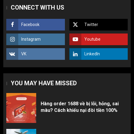
Hàng order 1688 về bị lỗi, hỏng, sai
CONNECT WITH US
màu? Cách khiếu nại đòi tiền 100%
1
Facebook
Twitter
3 sai lầm chí mạng khiến người mới
Instagram
Youtube
nhập hàng Trung Quốc bị lỗ vốn, ôm sô
2
VK
LinkedIn
Top 10 nguồn hàng thời trang 1688 giá
rẻ giật mình cho dân buôn mới
YOU MAY HAVE MISSED
3
Hàng order 1688 về bị lỗi, hỏng, sai
màu? Cách khiếu nại đòi tiền 100%