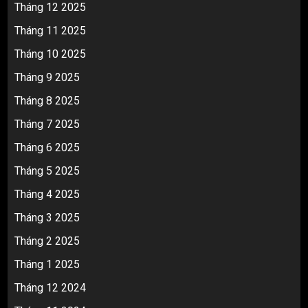
Tháng 12 2025
Tháng 11 2025
Tháng 10 2025
Tháng 9 2025
Tháng 8 2025
Tháng 7 2025
Tháng 6 2025
Tháng 5 2025
Tháng 4 2025
Tháng 3 2025
Tháng 2 2025
Tháng 1 2025
Tháng 12 2024