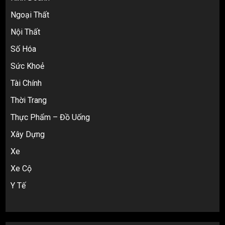
Ngoại Thất
Nội Thất
Review Top 5 Công Ty Ký Gửi Hàng
Taobao Uy Tín Nhất Tại TP.HCM
Số Hóa
4
Sức Khoẻ
Tài Chính
Cách thanh toán khi tự đặt hàng
Thời Trang
Taobao: Thẻ Visa hay ví Alipay?
Thực Phẩm – Đồ Uống
5
Xây Dựng
Xe
Hàng order 1688 về bị lỗi, hỏng, sai
màu? Cách khiếu nại đòi tiền 100%
Xe Cộ
1
Y Tế
3 sai lầm chí mạng khiến người mới
nhập hàng Trung Quốc bị lỗ vốn, ôm sô