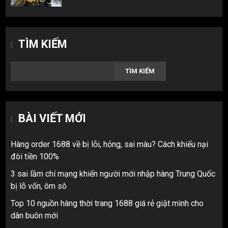
TÌM KIẾM
TÌM KIẾM
BÀI VIẾT MỚI
Hàng order 1688 về bị lỗi, hỏng, sai màu? Cách khiếu nại
đòi tiền 100%
3 sai lầm chí mạng khiến người mới nhập hàng Trung Quốc
bị lỗ vốn, ôm sô
Top 10 nguồn hàng thời trang 1688 giá rẻ giật mình cho
dân buôn mới