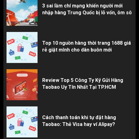
3 sai lầm chí mạng khiến người mới
nhập hàng Trung Quốc bị lỗ vốn, ôm sô
Top 10 nguồn hàng thời trang 1688 giá
rẻ giật mình cho dân buôn mới
Review Top 5 Công Ty Ký Gửi Hàng
Taobao Uy Tín Nhất Tại TP.HCM
Cách thanh toán khi tự đặt hàng
Taobao: Thẻ Visa hay ví Alipay?