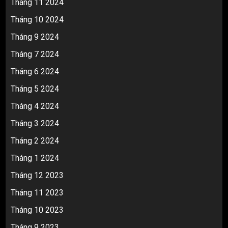
Tháng 11 2024
Tháng 10 2024
Tháng 9 2024
Tháng 7 2024
Tháng 6 2024
Tháng 5 2024
Tháng 4 2024
Tháng 3 2024
Tháng 2 2024
Tháng 1 2024
Tháng 12 2023
Tháng 11 2023
Tháng 10 2023
Tháng 9 2023