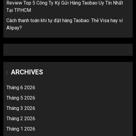
Review Top 5 Công Ty Ký Gửi Hàng Taobao Uy Tín Nhất
Tại TP.HCM
Cách thanh toán khi tự đặt hàng Taobao: Thẻ Visa hay ví
Alipay?
ARCHIVES
Tháng 6 2026
Tháng 5 2026
Tháng 3 2026
Tháng 2 2026
Tháng 1 2026