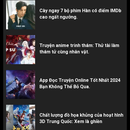
Cày ngay 7 bộ phim Hàn có điểm IMDb
cao ngất ngưởng.
Truyện anime trinh thám: Thử tài làm
thám tử cùng nhân vật.
App Đọc Truyện Online Tốt Nhất 2024
Bạn Không Thể Bỏ Qua.
Chất lượng đồ họa khủng của hoạt hình
3D Trung Quốc: Xem là ghiền