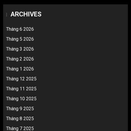
ARCHIVES
Tháng 6 2026
Tháng 5 2026
Tháng 3 2026
Tháng 2 2026
Tháng 1 2026
Tháng 12 2025
Tháng 11 2025
Tháng 10 2025
Tháng 9 2025
Tháng 8 2025
Tháng 7 2025