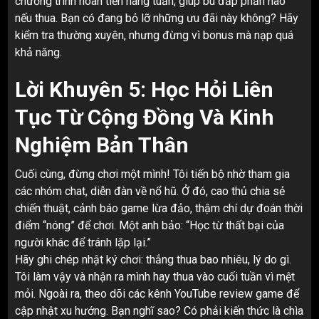
chương trình hoàn tiền hàng tuần, giúp bù đắp phần nào
nếu thua. Bạn có đang bỏ lỡ những ưu đãi này không? Hãy
kiểm tra thường xuyên, nhưng đừng vì bonus mà nạp quá
khả năng.
Lời Khuyên 5: Học Hỏi Liên
Tục Từ Cộng Đồng Và Kinh
Nghiệm Bản Thân
Cuối cùng, đừng chơi một mình! Tôi tiến bộ nhờ tham gia
các nhóm chat, diễn đàn về nổ hũ. Ở đó, cao thủ chia sẻ
chiến thuật, cảnh báo game lừa đảo, thậm chí dự đoán thời
điểm “nóng” để chơi. Một anh bảo: “Học từ thất bại của
người khác để tránh lặp lại.”
Hãy ghi chép nhật ký chơi: thắng thua bao nhiêu, lý do gì.
Tôi làm vậy và nhận ra mình hay thua vào cuối tuần vì mệt
mỏi. Ngoài ra, theo dõi các kênh YouTube review game để
cập nhật xu hướng. Bạn nghĩ sao? Có phải kiến thức là chìa