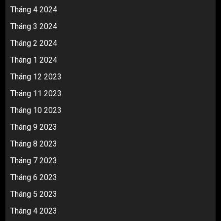
Tháng 4 2024
Tháng 3 2024
Tháng 2 2024
Tháng 1 2024
Tháng 12 2023
Tháng 11 2023
Tháng 10 2023
Tháng 9 2023
Tháng 8 2023
Tháng 7 2023
Tháng 6 2023
Tháng 5 2023
Tháng 4 2023