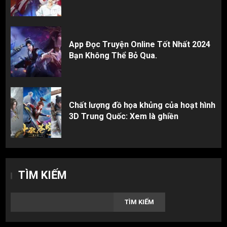
App Đọc Truyện Online Tốt Nhất 2024
Bạn Không Thể Bỏ Qua.
Chất lượng đồ họa khủng của hoạt hình
3D Trung Quốc: Xem là ghiền
TÌM KIẾM
TÌM KIẾM