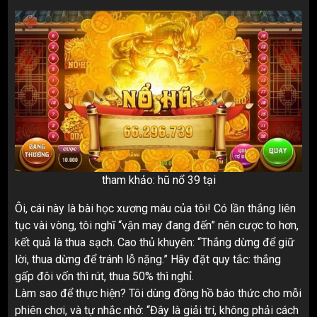
tham khảo: hũ nổ 39 tại
Ôi, cái này là bài học xương máu của tôi! Có lần thắng liên
tục vài vòng, tôi nghĩ “vận may đang đến” nên cược to hơn,
kết quả là thua sạch. Cao thủ khuyên: “Thắng dừng để giữ
lời, thua dừng để tránh lỗ nặng.” Hãy đặt quy tắc: thắng
gấp đôi vốn thì rút, thua 50% thì nghỉ.
Làm sao để thực hiện? Tôi dùng đồng hồ báo thức cho mỗi
phiên chơi, và tự nhắc nhở: “Đây là giải trí, không phải cách