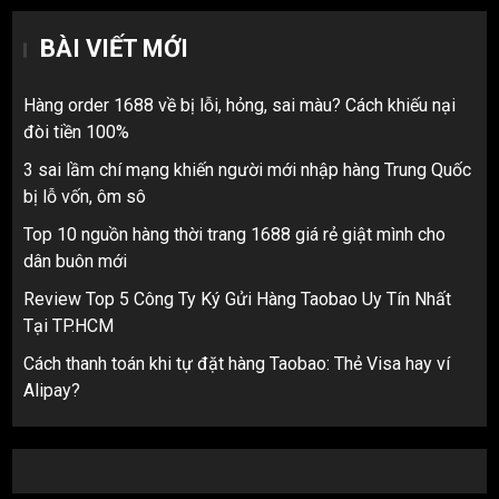
BÀI VIẾT MỚI
Hàng order 1688 về bị lỗi, hỏng, sai màu? Cách khiếu nại
đòi tiền 100%
3 sai lầm chí mạng khiến người mới nhập hàng Trung Quốc
bị lỗ vốn, ôm sô
Top 10 nguồn hàng thời trang 1688 giá rẻ giật mình cho
dân buôn mới
Review Top 5 Công Ty Ký Gửi Hàng Taobao Uy Tín Nhất
Tại TP.HCM
Cách thanh toán khi tự đặt hàng Taobao: Thẻ Visa hay ví
Alipay?