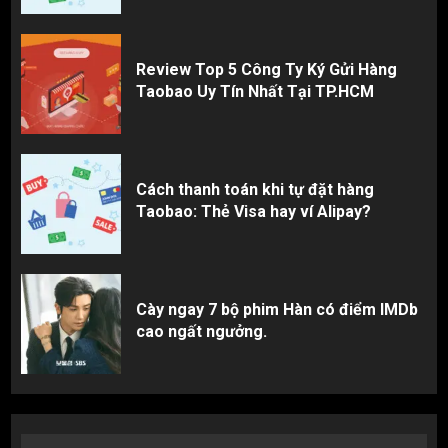
Review Top 5 Công Ty Ký Gửi Hàng
Taobao Uy Tín Nhất Tại TP.HCM
Cách thanh toán khi tự đặt hàng
Taobao: Thẻ Visa hay ví Alipay?
Cày ngay 7 bộ phim Hàn có điểm IMDb
cao ngất ngưởng.