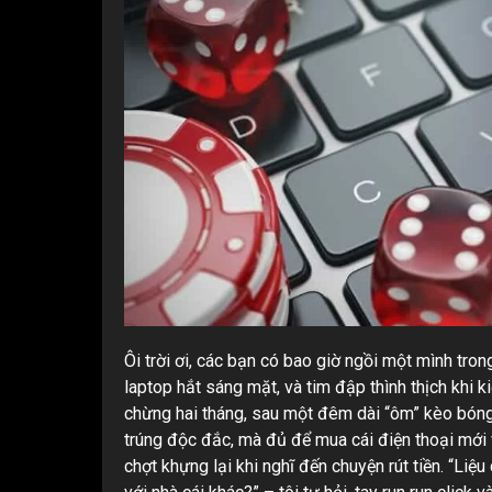
Ôi trời ơi, các bạn có bao giờ ngồi một mình tro
laptop hắt sáng mặt, và tim đập thình thịch khi 
chừng hai tháng, sau một đêm dài “ôm” kèo bóng 
trúng độc đắc, mà đủ để mua cái điện thoại mới 
chợt khựng lại khi nghĩ đến chuyện rút tiền. “Li