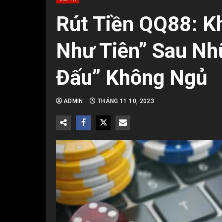
Rút Tiền QQ88: K
Như Tiên” Sau Nh
Đấu” Không Ngủ
ADMIN
THÁNG 11 10, 2023