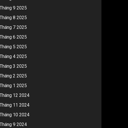
Tháng 9 2025
Tháng 8 2025
Tháng 7 2025
Tháng 6 2025
Tháng 5 2025
Tháng 4 2025
Tháng 3 2025
Tháng 2 2025
Tháng 1 2025
Tháng 12 2024
Tháng 11 2024
Tháng 10 2024
Tháng 9 2024