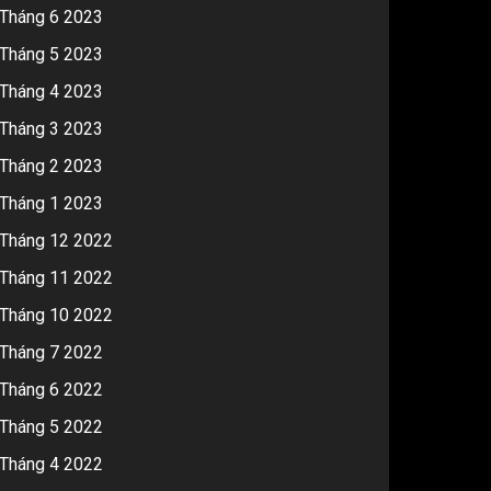
Tháng 6 2023
Tháng 5 2023
Tháng 4 2023
Tháng 3 2023
Tháng 2 2023
Tháng 1 2023
Tháng 12 2022
Tháng 11 2022
Tháng 10 2022
Tháng 7 2022
Tháng 6 2022
Tháng 5 2022
Tháng 4 2022