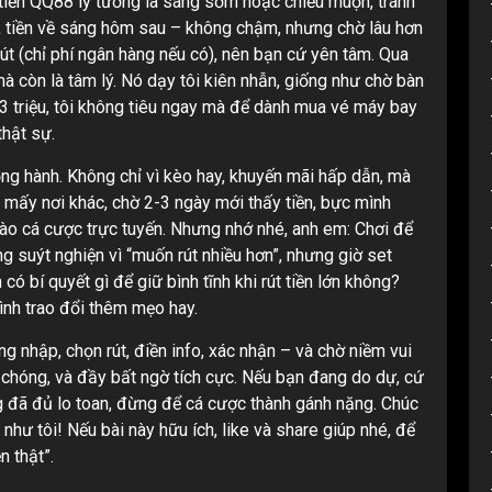
 tiền QQ88 lý tưởng là sáng sớm hoặc chiều muộn, tránh
m, tiền về sáng hôm sau – không chậm, nhưng chờ lâu hơn
rút (chỉ phí ngân hàng nếu có), nên bạn cứ yên tâm. Qua
, mà còn là tâm lý. Nó dạy tôi kiên nhẫn, giống như chờ bàn
t 3 triệu, tôi không tiêu ngay mà để dành mua vé máy bay
thật sự.
ồng hành. Không chỉ vì kèo hay, khuyến mãi hấp dẫn, mà
ơi mấy nơi khác, chờ 2-3 ngày mới thấy tiền, bực mình
vào cá cược trực tuyến. Nhưng nhớ nhé, anh em: Chơi để
ng suýt nghiện vì “muốn rút nhiều hơn”, nhưng giờ set
ạn có bí quyết gì để giữ bình tĩnh khi rút tiền lớn không?
ình trao đổi thêm mẹo hay.
g nhập, chọn rút, điền info, xác nhận – và chờ niềm vui
nh chóng, và đầy bất ngờ tích cực. Nếu bạn đang do dự, cứ
g đã đủ lo toan, đừng để cá cược thành gánh nặng. Chúc
như tôi! Nếu bài này hữu ích, like và share giúp nhé, để
n thật”.