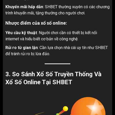
Khuyến mãi hấp dẫn
: SHBET thường xuyên có các chương
trình khuyến mãi, tặng thưởng cho người chơi.
Nhược điểm của xổ số online:
Yêu cầu kỹ thuật
: Người chơi cần có thiết bị kết nối
internet và hiểu biết cơ bản về công nghệ.
Rủi ro từ gian lận
: Cần lựa chọn nhà cái uy tín như SHBET
để tránh rủi ro bị lừa đảo.
3. So Sánh Xổ Số Truyền Thống Và
Xổ Số Online Tại SHBET