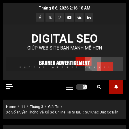
Skip
Tháng 8 6, 2026
2:16:19 AM
to
Facebook
Twitter
Instagram
Youtube
VK
LinkedIn
content
DIGITAL SEO
GIÚP WEB SITE BẠN MẠNH MẼ HƠN
Primary
Menu
Home
11
Tháng 3
Giải Trí
Xổ Số Truyền Thống Và Xổ Số Online Tại SHBET: Sự Khác Biệt Cơ Bản