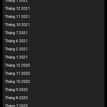
Tháng 1 2022
Tháng 12 2021
Tháng 11 2021
Tháng 10 2021
Tháng 7 2021
Tháng 6 2021
Tháng 2 2021
Tháng 1 2021
Tháng 12 2020
Tháng 11 2020
Tháng 10 2020
Tháng 9 2020
Tháng 8 2020
Tháng 7 2020