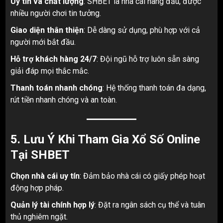
Uy tín và chất lượng
: SHBET là nhà cái hàng đầu, được
nhiều người chơi tin tưởng.
Giao diện thân thiện
: Dễ dàng sử dụng, phù hợp với cả
người mới bắt đầu.
Hỗ trợ khách hàng 24/7
: Đội ngũ hỗ trợ luôn sẵn sàng
giải đáp mọi thắc mắc.
Thanh toán nhanh chóng
: Hệ thống thanh toán đa dạng,
rút tiền nhanh chóng và an toàn.
5. Lưu Ý Khi Tham Gia Xổ Số Online
Tại SHBET
Chọn nhà cái uy tín
: Đảm bảo nhà cái có giấy phép hoạt
động hợp pháp.
Quản lý tài chính hợp lý
: Đặt ra ngân sách cụ thể và tuân
thủ nghiêm ngặt.