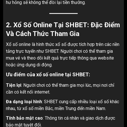
hư hỏng sẽ không thể đòi lại tiền thưởng.
2. Xổ Số Online Tại SHBET: Đặc Điểm
Và Cách Thức Tham Gia
Xổ số online là hình thức xổ số được tích hợp trên các nền
tảng trực tuyến như SHBET. Người chơi có thể tham gia
mua vé và theo dõi kết quả trực tiếp thông qua website
hoặc ứng dụng di động.
Ưu điểm của xổ số online tại SHBET:
Tiện lợi
: Người chơi có thể tham gia mọi lúc, mọi nơi chỉ
cần có kết nối internet.
Đa dạng loại hình
: SHBET cung cấp nhiều loại xổ số khác
nhau, từ xổ số miền Bắc, miền Trung đến miền Nam.
Tính bảo mật cao
: Thông tin cá nhân và giao dịch được
bảo mật tuyệt đối.