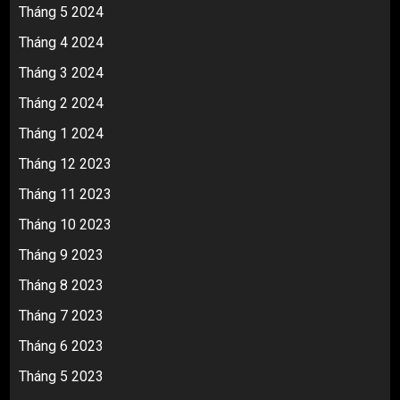
Tháng 5 2024
Tháng 4 2024
Tháng 3 2024
Tháng 2 2024
Tháng 1 2024
Tháng 12 2023
Tháng 11 2023
Tháng 10 2023
Tháng 9 2023
Tháng 8 2023
Tháng 7 2023
Tháng 6 2023
Tháng 5 2023