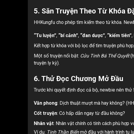
5. Săn Truyện Theo Từ Khóa Đ
HHKungfu cho phép tìm kiếm theo từ khóa. Newbi
“Tu luyện”
,
“bí cảnh”
,
“đan dược”
,
“kiếm tiên”
,
Kết hợp từ khóa với bộ lọc để tìm truyện phù hợp,
Một số truyện nổi bật:
Cửu Tinh Bá Thể Quyết
(h
truyện ly kỳ).
6. Thử Đọc Chương Mở Đầu
Trước khi quyết định đọc cả bộ, newbie nên thử
Văn phong
: Dịch thuật mượt mà hay không? (HH
Cốt truyện
: Có hấp dẫn ngay từ đầu không?
Nhân vật
: Nhân vật chính có tính cách phù hợp 
Ví dụ:
Tinh Thần Biến
mở đầu với hành trình tu l