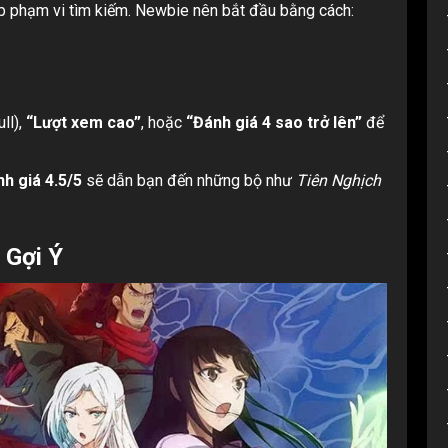
p phạm vi tìm kiếm. Newbie nên bắt đầu bằng cách:
ll),
“Lượt xem cao”
, hoặc
“Đánh giá 4 sao trở lên”
để
h giá 4.5/5
sẽ dẫn bạn đến những bộ như
Tiên Nghịch
 Gợi Ý