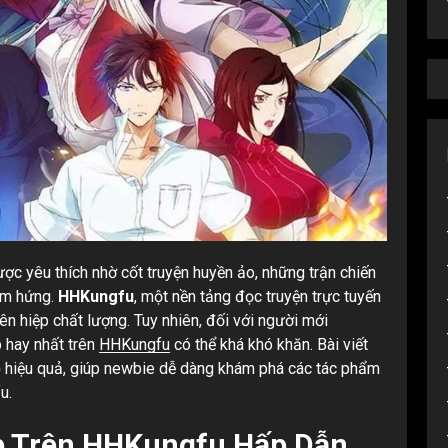
được yêu thích nhờ cốt truyện huyền ảo, những trận chiến
cảm hứng.
HHKungfu
, một nền tảng đọc truyện trực tuyến
ên hiệp chất lượng. Tuy nhiên, đối với người mới
p hay nhất trên
HHKungfu
có thể khá khó khăn. Bài viết
p
hiệu quả, giúp newbie dễ dàng khám phá các tác phẩm
u.
ệp Trên HHKungfu Hấp Dẫn