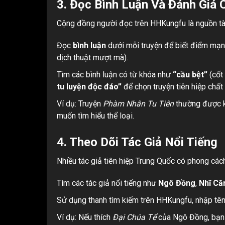
3. Đọc Bình Luận Và Đánh Giá
Cộng đồng người đọc trên HHKungfu là nguồn tà
Đọc
bình luận
dưới mỗi truyện để biết điểm mạnh
dịch thuật mượt mà).
Tìm các bình luận có từ khóa như
“cầu bệt”
(cốt 
tu luyện độc đáo”
để chọn truyện tiên hiệp chất
Ví dụ: Truyện
Phàm Nhân Tu Tiên
thường được kh
muốn tìm hiểu thể loại.
4. Theo Dõi Tác Giả Nổi Tiếng
Nhiều tác giả tiên hiệp Trung Quốc có phong cá
Tìm các tác giả nổi tiếng như
Ngô Đồng
,
Nhĩ Că
Sử dụng thanh tìm kiếm trên HHKungfu, nhập tên
Ví dụ: Nếu thích
Đại Chúa Tể
của Ngô Đồng, bạn 