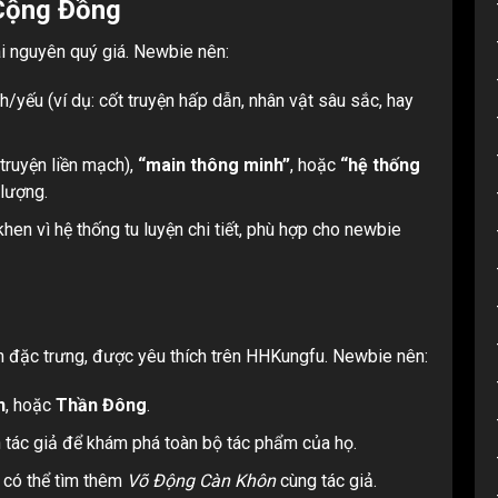
 Cộng Đồng
i nguyên quý giá. Newbie nên:
/yếu (ví dụ: cốt truyện hấp dẫn, nhân vật sâu sắc, hay
truyện liền mạch),
“main thông minh”
, hoặc
“hệ thống
 lượng.
en vì hệ thống tu luyện chi tiết, phù hợp cho newbie
ch đặc trưng, được yêu thích trên HHKungfu. Newbie nên:
n
, hoặc
Thần Đông
.
 tác giả để khám phá toàn bộ tác phẩm của họ.
có thể tìm thêm
Võ Động Càn Khôn
cùng tác giả.