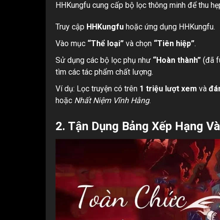
HHKungfu cung cấp bộ lọc thông minh để thu hẹ
Truy cập
HHKungfu
hoặc ứng dụng HHKungfu.
Vào mục
“Thể loại”
và chọn
“Tiên hiệp”
.
Sử dụng các bộ lọc phụ như
“Hoàn thành”
(đã fu
tìm các tác phẩm chất lượng.
Ví dụ: Lọc truyện có trên
1 triệu lượt xem
và
đán
hoặc
Nhất Niệm Vĩnh Hằng
.
2. Tận Dụng Bảng Xếp Hạng Và