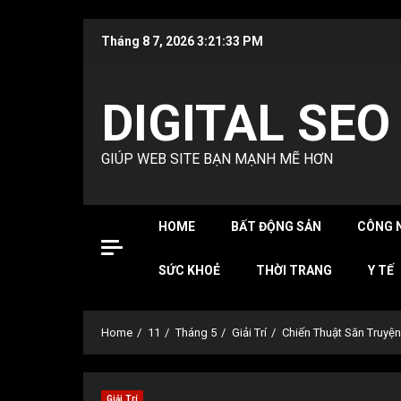
Skip
Tháng 8 7, 2026
3:21:34 PM
to
content
DIGITAL SEO
GIÚP WEB SITE BẠN MẠNH MẼ HƠN
HOME
BẤT ĐỘNG SẢN
CÔNG 
SỨC KHOẺ
THỜI TRANG
Y TẾ
Home
11
Tháng 5
Giải Trí
Chiến Thuật Săn Truyệ
Giải Trí